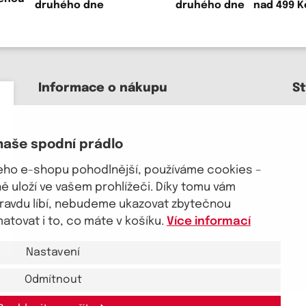
druhého dne
Informace o nákupu
S
Kontakt a pomoc
O nás
naše spodní prádlo
Kariéra
J
Doprava, platba
šeho e-shopu pohodlnější, používáme cookies –
Velkoobchod
 uloží ve vašem prohlížeči. Díky tomu vám
Vrácení zboží, reklamace
pravdu líbí, nebudeme ukazovat zbytečnou
Obchodní podmínky
tovat i to, co máte v košíku.
Více informací
Průvodce spokojené ženy
Nastavení
Odmítnout