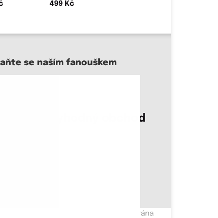
499 Kč
taňte se naším fanouškem
sme důvěryhodný obchod