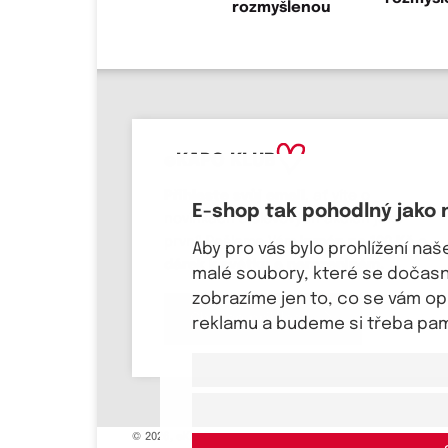
eKAPO KLUB
Přihlaste svůj email
, ať víte o
E-shop tak pohodlný jako 
novinkách a slevových akcích jako
první! Pošleme Vám
kupón na 100 Kč a
Aby pro vás bylo prohlížení na
dárek k svátku a narozeninám.
malé soubory, které se dočasně
zobrazíme jen to, co se vám o
Chci se přihlásit
reklamu a budeme si třeba pama
© 2026, eKAPO