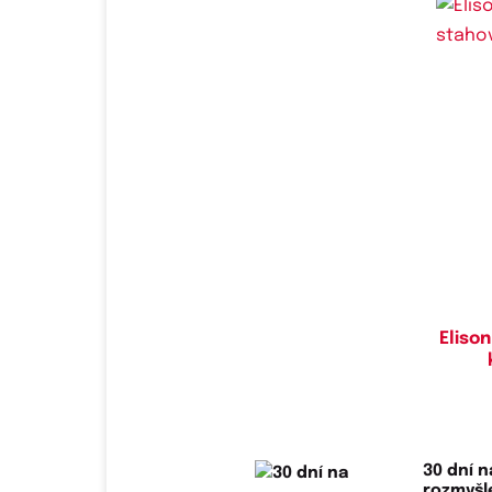
Do
Eliso
30 dní n
rozmyš