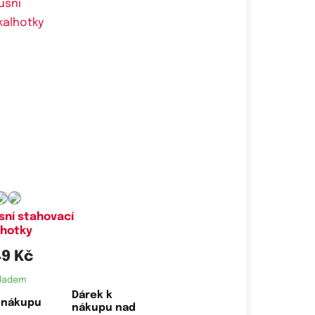
é velikosti:
XL
sní stahovací
lhotky
9 Kč
ladem
Dárek k
nákupu nad