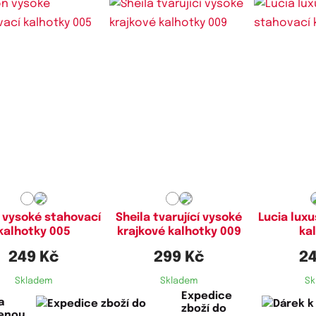
stupné velikosti:
Dostupné velikosti:
Dostupn
M,
L
M,
L,
XL
n vysoké stahovací
Sheila tvarující vysoké
Lucia luxu
kalhotky 005
krajkové kalhotky 009
ka
249 Kč
299 Kč
24
Skladem
Skladem
Sk
Expedice
a
zboží do
lenou