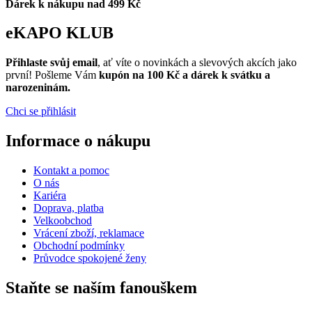
Dárek k nákupu nad 499 Kč
eKAPO KLUB
Přihlaste svůj email
, ať víte o novinkách a slevových akcích jako
první! Pošleme Vám
kupón na 100 Kč a dárek k svátku a
narozeninám.
Chci se přihlásit
Informace o nákupu
Kontakt a pomoc
O nás
Kariéra
Doprava, platba
Velkoobchod
Vrácení zboží, reklamace
Obchodní podmínky
Průvodce spokojené ženy
Staňte se naším fanouškem