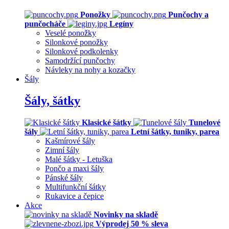
Ponožky
Punčochy a
punčocháče
Legíny
Veselé ponožky
Silonkové ponožky
Silonkové podkolenky
Samodržící punčochy
Návleky na nohy a kozačky
Šály
Šály, šátky
Klasické šátky
Tunelové
šály
Letní šátky, tuniky, parea
Kašmírové šály
Zimní šály
Malé šátky - Letuška
Pončo a maxi šály
Pánské šály
Multifunkční šátky
Rukavice a čepice
Akce
Novinky na skladě
Výprodej 50 % sleva