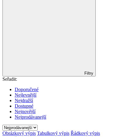
Filtry
Seřadit:
Doporučené
Nejlevnější
Nejdražší
Dostupné
Nejnovější
Nejprodávanejší
Obrázkový výpis
Tabulkový výpis
Řádkový výpis