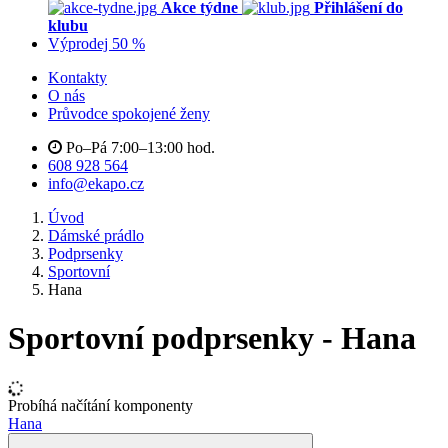
Akce týdne
Přihlášení do
klubu
Výprodej 50 %
Kontakty
O nás
Průvodce spokojené ženy
Po–Pá 7:00–13:00 hod.
608 928 564
info@ekapo.cz
Úvod
Dámské prádlo
Podprsenky
Sportovní
Hana
Sportovní podprsenky - Hana
Probíhá načítání komponenty
Hana