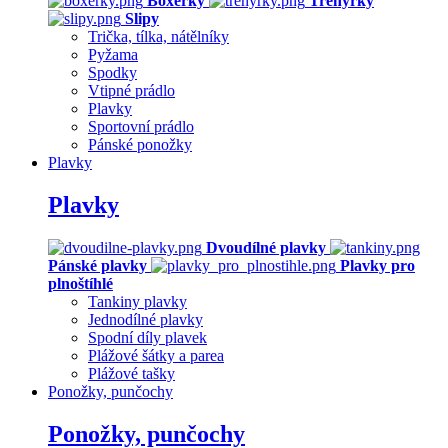
Boxerky
Trenýrky
Slipy
Trička, tílka, nátělníky
Pyžama
Spodky
Vtipné prádlo
Plavky
Sportovní prádlo
Pánské ponožky
Plavky
Plavky
Dvoudílné plavky
Pánské plavky
Plavky pro
plnoštíhlé
Tankiny plavky
Jednodílné plavky
Spodní díly plavek
Plážové šátky a parea
Plážové tašky
Ponožky, punčochy
Ponožky, punčochy