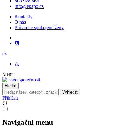
608 928 564
info@ekapo.cz
Kontakty
O nás
Průvodce spokojené ženy
cz
sk
Menu
Hledat
Vyhledat
Přihlásit
Navigační menu