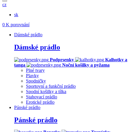
cz
sk
0
K porovnání
Dámské prádlo
Dámské prádlo
Podprsenky
Kalhotky a
tanga
Noční košilky a pyžama
Plné tvary
Plavky
Spodničky
Sportovní a funkční prádlo
Spodní košilky a tílka
Stahovací prádlo
Erotické prádlo
Pánské prádlo
Pánské prádlo