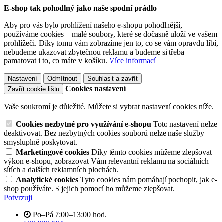
E-shop tak pohodlný jako naše spodní prádlo
Aby pro vás bylo prohlížení našeho e-shopu pohodlnější,
používáme cookies – malé soubory, které se dočasně uloží ve vašem
prohlížeči. Díky tomu vám zobrazíme jen to, co se vám opravdu líbí,
nebudeme ukazovat zbytečnou reklamu a budeme si třeba
pamatovat i to, co máte v košíku.
Více informací
Nastavení
Odmítnout
Souhlasit a zavřít
Cookies nastavení
Zavřít cookie lištu
Vaše soukromí je důležité. Můžete si vybrat nastavení cookies níže.
Cookies nezbytné pro využívání e-shopu
Toto nastavení nelze
deaktivovat. Bez nezbytných cookies souborů nelze naše služby
smysluplně poskytovat.
Marketingové cookies
Díky těmto cookies můžeme zlepšovat
výkon e-shopu, zobrazovat Vám relevantní reklamu na sociálních
sítích a dalších reklamních plochách.
Analytické cookies
Tyto cookies nám pomáhají pochopit, jak e-
shop používáte. S jejich pomocí ho můžeme zlepšovat.
Potvrzuji
Po–Pá 7:00–13:00 hod.