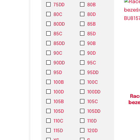
75DD
80B
80C
80D
80DD
85B
85C
85D
85DD
90B
Do
90C
90D
90DD
95C
95D
95DD
100B
100C
100D
100DD
Rac
105B
105C
bez
105D
105DD
110C
110D
115D
120D