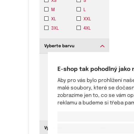
XS
S
M
L
XL
XXL
3XL
4XL
Vyberte barvu
E-shop tak pohodlný jako 
Aby pro vás bylo prohlížení na
malé soubory, které se dočasně
zobrazíme jen to, co se vám o
reklamu a budeme si třeba pama
Výrobce