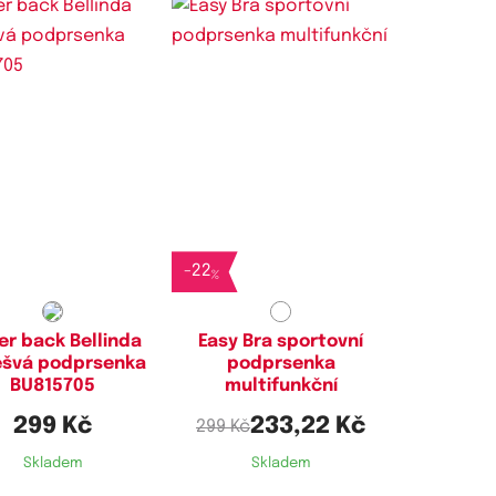
stupné velikosti:
Dostupné velikosti:
M,
L,
XL
S,
M,
L,
XL
-
22
%
er back Bellinda
Easy Bra sportovní
ešvá podprsenka
podprsenka
BU815705
multifunkční
299 Kč
233,22 Kč
299 Kč
Skladem
Skladem