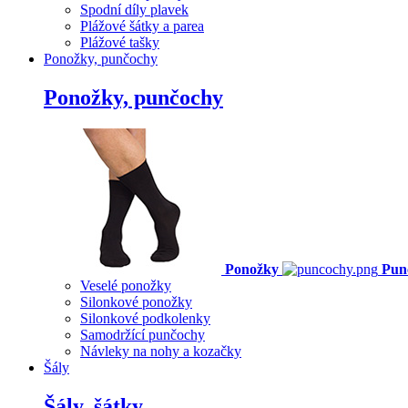
Spodní díly plavek
Plážové šátky a parea
Plážové tašky
Ponožky, punčochy
Ponožky, punčochy
Ponožky
Pun
Veselé ponožky
Silonkové ponožky
Silonkové podkolenky
Samodržící punčochy
Návleky na nohy a kozačky
Šály
Šály, šátky