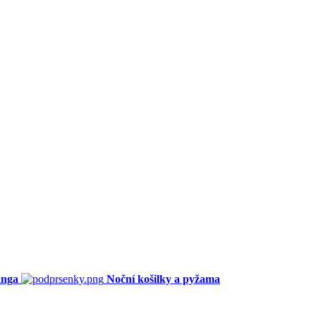
anga
Noční košilky a pyžama