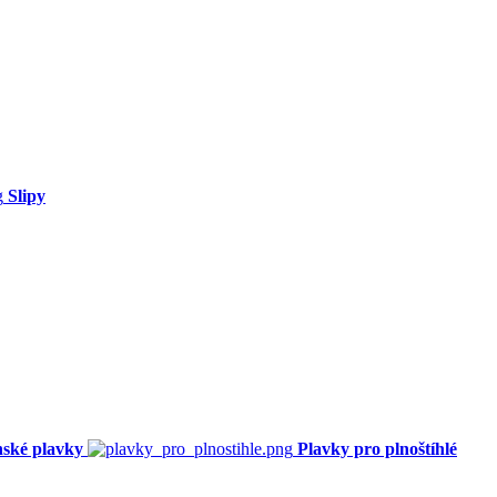
Slipy
ské plavky
Plavky pro plnoštíhlé