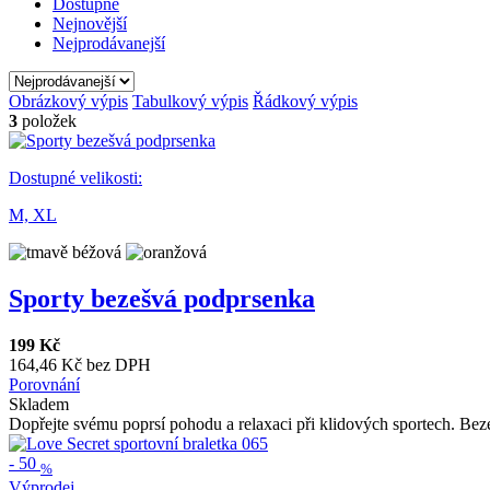
Dostupné
Nejnovější
Nejprodávanejší
Obrázkový výpis
Tabulkový výpis
Řádkový výpis
3
položek
Dostupné velikosti:
M,
XL
Sporty bezešvá podprsenka
199 Kč
164,46 Kč bez DPH
Porovnání
Skladem
Dopřejte svému poprsí pohodu a relaxaci při klidových sportech. Bez
-
50
%
Výprodej