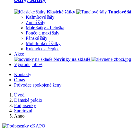
Klasické šátky
Tunelové šá
Kašmírové šály
Zimní šály
Malé šátky - Letuška
Pončo a maxi šály
Pánské šály
Multifunkční šátky
Rukavice a čepice
Akce
Novinky na skladě
Výprodej 50 %
Kontakty
O nás
Průvodce spokojené ženy
Úvod
Dámské prádlo
Podprsenky
Sportovní
Anuo