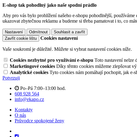
E-shop tak pohodlný jako naše spodní prádlo
Aby pro vás bylo prohlížení našeho e-shopu pohodlnější, používáme c
ukazovat zbytečnou reklamu a budeme si třeba pamatovat i to, co mát
Nastavení
Odmítnout
Souhlasit a zavřít
Cookies nastavení
Zavřít cookie lištu
Vaše soukromí je důležité. Můžete si vybrat nastavení cookies níže.
Cookies nezbytné pro využívání e-shopu
Toto nastavení nelze 
Marketingové cookies
Díky těmto cookies můžeme zlepšovat výko
Analytické cookies
Tyto cookies nám pomáhají pochopit, jak e-s
Potvrzuji
Po–Pá 7:00–13:00 hod.
608 928 564
info@ekapo.cz
Kontakty
O nás
Průvodce spokojené ženy