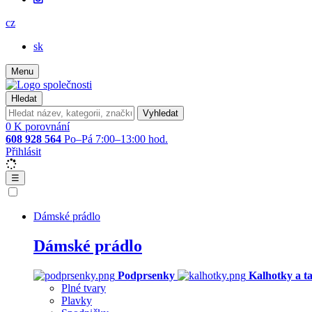
cz
sk
Menu
Hledat
Vyhledat
0
K porovnání
608 928 564
Po–Pá 7:00–13:00 hod.
Přihlásit
☰
Dámské prádlo
Dámské prádlo
Podprsenky
Kalhotky a t
Plné tvary
Plavky