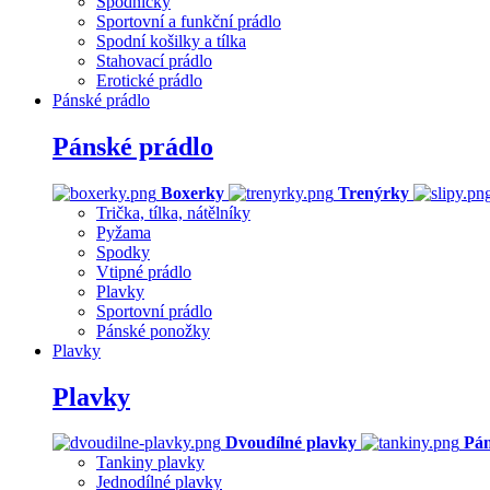
Spodničky
Sportovní a funkční prádlo
Spodní košilky a tílka
Stahovací prádlo
Erotické prádlo
Pánské prádlo
Pánské prádlo
Boxerky
Trenýrky
Trička, tílka, nátělníky
Pyžama
Spodky
Vtipné prádlo
Plavky
Sportovní prádlo
Pánské ponožky
Plavky
Plavky
Dvoudílné plavky
Pán
Tankiny plavky
Jednodílné plavky