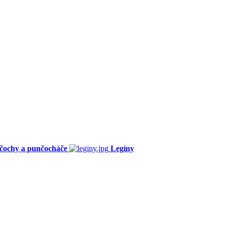
čochy a punčocháče
Legíny