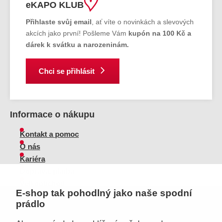
eKAPO KLUB
Přihlaste svůj email
, ať víte o novinkách a slevových
akcích jako první! Pošleme Vám
kupón na 100 Kč a
dárek k svátku a narozeninám.
Chci se přihlásit
Informace o nákupu
Kontakt a pomoc
O nás
Kariéra
Doprava, platba
Velkoobchod
E-shop tak pohodlný jako naše spodní
Vrácení zboží, reklamace
prádlo
Obchodní podmínky
Průvodce spokojené ženy