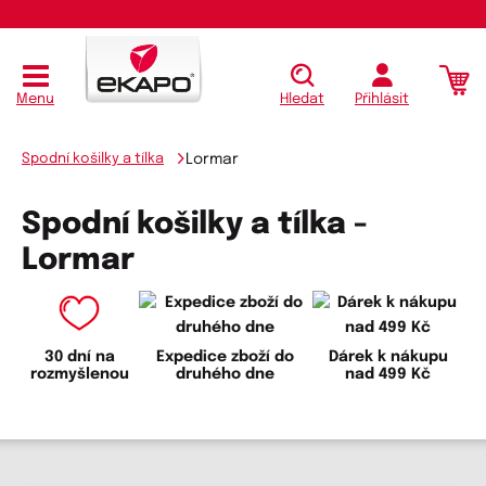
Menu
Hledat
Přihlásit
Spodní košilky a tílka
Lormar
Spodní košilky a tílka -
Lormar
30 dní na
Expedice zboží do
Dárek k nákupu
rozmyšlenou
druhého dne
nad 499 Kč