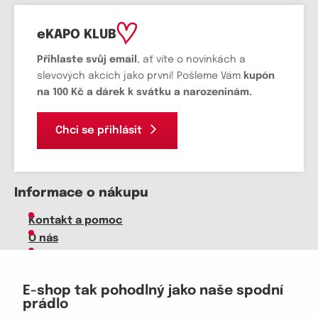
eKAPO KLUB
Přihlaste svůj email
, ať víte o novinkách a
slevových akcích jako první! Pošleme Vám
kupón
na 100 Kč a dárek k svátku a narozeninám.
Chci se přihlásit
Informace o nákupu
Kontakt a pomoc
O nás
Kariéra
Doprava, platba
E-shop tak pohodlný jako naše spodní
Velkoobchod
prádlo
Vrácení zboží, reklamace