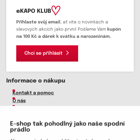
eKAPO KLUB
Přihlaste svůj email
, ať víte o novinkách a
slevových akcích jako první! Pošleme Vám
kupón
na 100 Kč a dárek k svátku a narozeninám.
Chci se přihlásit
Informace o nákupu
Kontakt a pomoc
O nás
Kariéra
Doprava, platba
E-shop tak pohodlný jako naše spodní
Velkoobchod
prádlo
Vrácení zboží, reklamace