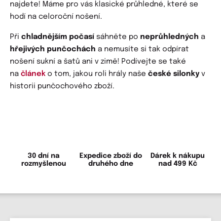
najdete! Máme pro vás klasické průhledné, které se
hodí na celoroční nošení.
Při
chladnějším počasí
sáhněte po
neprůhledných
a
hřejivých punčochách
a nemusíte si tak odpírat
nošení sukní a šatů ani v zimě! Podívejte se také
na
článek
o tom, jakou roli hrály naše
české silonky
v
historii punčochového zboží.
30 dní na
Expedice zboží do
Dárek k nákupu
rozmyšlenou
druhého dne
nad 499 Kč