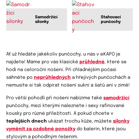
Samodržící
Stahovací
silonky
punčochy
Ať už hledáte jakékoliv punčochy, u nás v eKAPO je
najdete! Máme pro vás klasické
průhledné
,
které se
hodí na celoroční nošení. Při chladnějším počasí
sáhněte po
neprůhledných
a hřejivých punčochách a
nemusíte si tak odpírat nošení sukní a šatů ani v zimě!
Pro větší pohodlí při nošení nabízíme také
samodržící
punčochy, mezi kterými naleznete i sexy rafinované
kousky pro různé příležitosti. A pokud chcete v
teplejších dnech
ukázat trochu kůže, můžete
silonky
vyměnit za ozdobné ponožky
do balerín, které jsou
stylovým a pohodlným řešením.