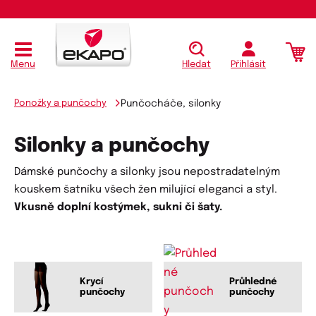
Menu
Hledat
Přihlásit
Ponožky a punčochy
Punčocháče, silonky
Silonky a punčochy
Dámské punčochy a silonky jsou nepostradatelným
kouskem šatníku všech žen milující eleganci a styl.
Vkusně doplní kostýmek, sukni či šaty.
Krycí
Průhledné
punčochy
punčochy