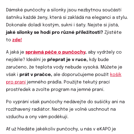
Dámské punčochy a silonky jsou nezbytnou součástí
šatníku každé ženy, která si zakládá na eleganci a stylu.
Dokonale doladí kostým, sukni i šaty. Nejste si jistá,
jaké silonky se hodí pro různé příležitosti?
Zjistěte
to
zde!
A jaká je
správná péče o punčochy
,
aby vydržely co
nejdéle? Ideální je
přeprat je v ruce,
kdy bude
zaručeno, že teplota vody nebude vysoká. Můžete je
však i
prát v pračce,
ale doporučujeme použít
košík
pro praní
jemného prádla. Použijte tekutý prací
prostředek a zvolte program na jemné praní.
Po vyprání však punčochy nedávejte do sušičky ani na
rozžhavený radiátor. Nechte je volně uschnout na
vzduchu a ony vám poděkují.
Ať už hledáte jakékoliv punčochy, u nás v eKAPO je