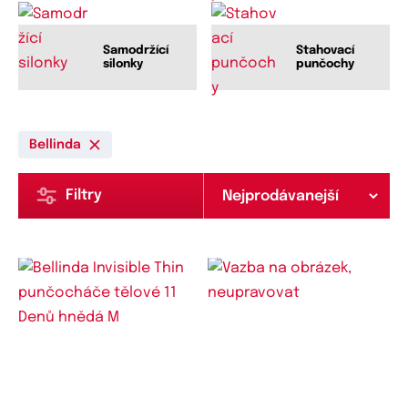
Samodržící
Stahovací
silonky
punčochy
Bellinda
Filtry
Dostupné velikosti:
Dostupné velikosti:
S,
M
S,
M