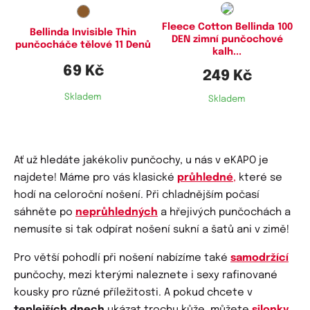
Fleece Cotton Bellinda 100
Bellinda Invisible Thin
DEN zimní punčochové
punčocháče tělové 11 Denů
kalh...
69 Kč
249 Kč
Skladem
Skladem
Ať už hledáte jakékoliv punčochy, u nás v eKAPO je
najdete! Máme pro vás klasické
průhledné
,
které se
hodí na celoroční nošení. Při chladnějším počasí
sáhněte po
neprůhledných
a hřejivých punčochách a
nemusíte si tak odpírat nošení sukní a šatů ani v zimě!
Pro větší pohodlí při nošení nabízíme také
samodržící
punčochy, mezi kterými naleznete i sexy rafinované
kousky pro různé příležitosti. A pokud chcete v