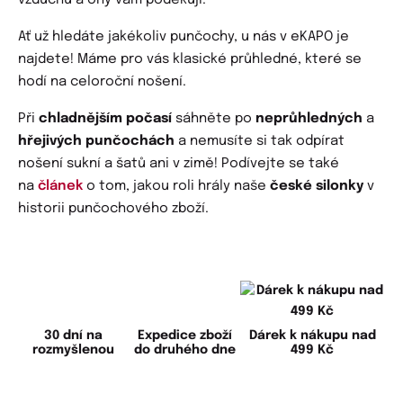
vzduchu a ony vám poděkují.
Ať už hledáte jakékoliv punčochy, u nás v eKAPO je
najdete! Máme pro vás klasické průhledné, které se
hodí na celoroční nošení.
Při
chladnějším počasí
sáhněte po
neprůhledných
a
hřejivých punčochách
a nemusíte si tak odpírat
nošení sukní a šatů ani v zimě! Podívejte se také
na
článek
o tom, jakou roli hrály naše
české silonky
v
historii punčochového zboží.
30 dní na
Expedice zboží
Dárek k nákupu nad
rozmyšlenou
do druhého dne
499 Kč