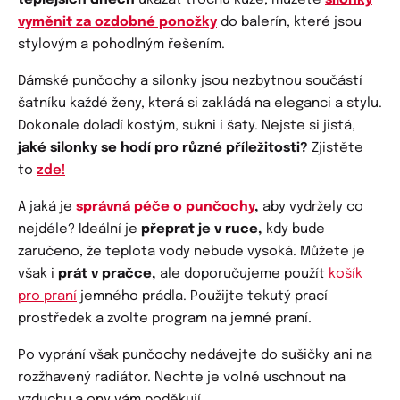
teplejších dnech
ukázat trochu kůže, můžete
silonky
vyměnit za ozdobné ponožky
do balerín, které jsou
stylovým a pohodlným řešením.
Dámské punčochy a silonky jsou nezbytnou součástí
šatníku každé ženy, která si zakládá na eleganci a stylu.
Dokonale doladí kostým, sukni i šaty. Nejste si jistá,
jaké silonky se hodí pro různé příležitosti?
Zjistěte
to
zde!
A jaká je
správná péče o punčochy
,
aby vydržely co
nejdéle? Ideální je
přeprat je v ruce,
kdy bude
zaručeno, že teplota vody nebude vysoká. Můžete je
však i
prát v pračce,
ale doporučujeme použít
košík
pro praní
jemného prádla. Použijte tekutý prací
prostředek a zvolte program na jemné praní.
Po vyprání však punčochy nedávejte do sušičky ani na
rozžhavený radiátor. Nechte je volně uschnout na