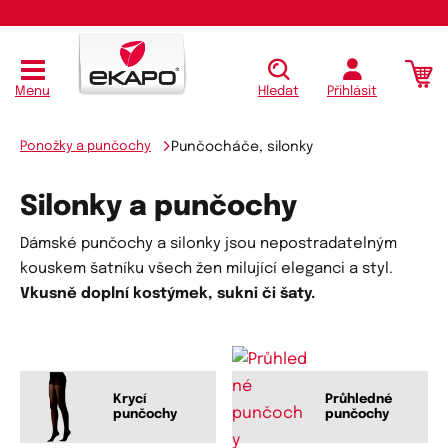
Menu
Hledat
Přihlásit
Ponožky a punčochy
Punčocháče, silonky
Silonky a punčochy
Dámské punčochy a silonky jsou nepostradatelným
kouskem šatníku všech žen milující eleganci a styl.
Vkusně doplní kostýmek, sukni či šaty.
Krycí
Průhledné
punčochy
punčochy