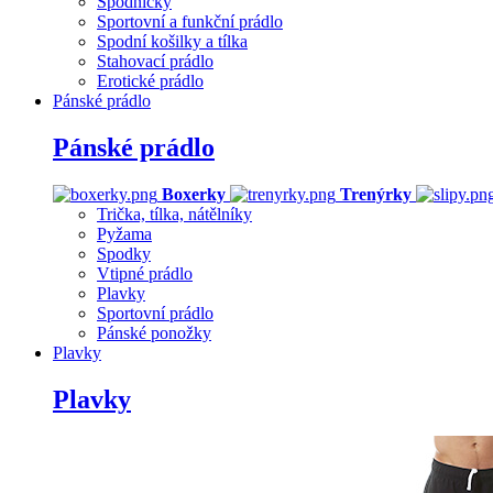
Spodničky
Sportovní a funkční prádlo
Spodní košilky a tílka
Stahovací prádlo
Erotické prádlo
Pánské prádlo
Pánské prádlo
Boxerky
Trenýrky
Trička, tílka, nátělníky
Pyžama
Spodky
Vtipné prádlo
Plavky
Sportovní prádlo
Pánské ponožky
Plavky
Plavky