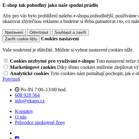
E-shop tak pohodlný jako naše spodní prádlo
Aby pro vás bylo prohlížení našeho e-shopu pohodlnější, používáme c
ukazovat zbytečnou reklamu a budeme si třeba pamatovat i to, co mát
Nastavení
Odmítnout
Souhlasit a zavřít
Cookies nastavení
Zavřít cookie lištu
Vaše soukromí je důležité. Můžete si vybrat nastavení cookies níže.
Cookies nezbytné pro využívání e-shopu
Toto nastavení nelze 
Marketingové cookies
Díky těmto cookies můžeme zlepšovat výko
Analytické cookies
Tyto cookies nám pomáhají pochopit, jak e-s
Potvrzuji
Po–Pá 7:00–13:00 hod.
608 928 564
info@ekapo.cz
Kontakty
O nás
Průvodce spokojené ženy