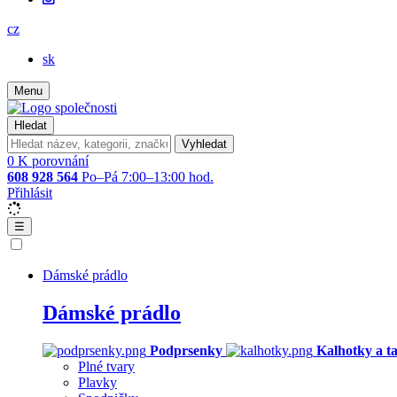
cz
sk
Menu
Hledat
Vyhledat
0
K porovnání
608 928 564
Po–Pá 7:00–13:00 hod.
Přihlásit
☰
Dámské prádlo
Dámské prádlo
Podprsenky
Kalhotky a t
Plné tvary
Plavky