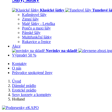
Klasické šátky
Tunelové šá
Kašmírové šály
Zimní šály
Malé šátky - Letuška
Pončo a maxi šály
Pánské šály
Multifunkční šátky
Rukavice a čepice
Akce
Novinky na skladě
Výprodej 50 %
Kontakty
O nás
Průvodce spokojené ženy
Úvod
Dámské prádlo
Erotické prádlo
Sexy korzety a komplety
Holland