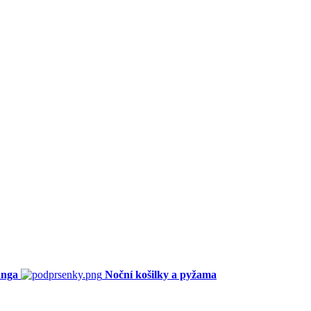
anga
Noční košilky a pyžama