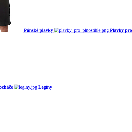
Pánské plavky
Plavky pro
ocháče
Legíny