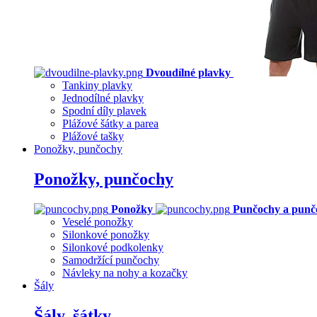
Dvoudílné plavky
Tankiny plavky
Jednodílné plavky
Spodní díly plavek
Plážové šátky a parea
Plážové tašky
Ponožky, punčochy
Ponožky, punčochy
Ponožky
Punčochy a punč
Veselé ponožky
Silonkové ponožky
Silonkové podkolenky
Samodržící punčochy
Návleky na nohy a kozačky
Šály
Šály, šátky