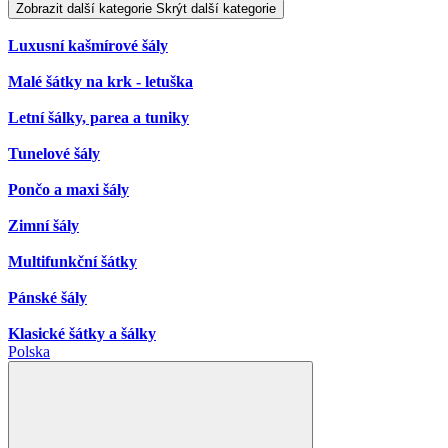
Zobrazit další kategorie
Skrýt další kategorie
Luxusní kašmírové šály
Malé šátky na krk - letuška
Letní šálky, parea a tuniky
Tunelové šály
Pončo a maxi šály
Zimní šály
Multifunkční šátky
Pánské šály
Klasické šátky a šálky
Polska