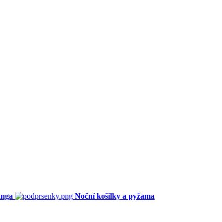
anga
Noční košilky a pyžama