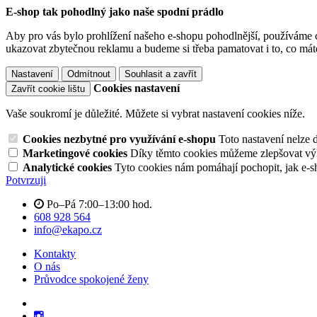
E-shop tak pohodlný jako naše spodní prádlo
Aby pro vás bylo prohlížení našeho e-shopu pohodlnější, používáme c
ukazovat zbytečnou reklamu a budeme si třeba pamatovat i to, co mát
Nastavení
Odmítnout
Souhlasit a zavřít
Cookies nastavení
Zavřít cookie lištu
Vaše soukromí je důležité. Můžete si vybrat nastavení cookies níže.
Cookies nezbytné pro využívání e-shopu
Toto nastavení nelze 
Marketingové cookies
Díky těmto cookies můžeme zlepšovat výko
Analytické cookies
Tyto cookies nám pomáhají pochopit, jak e-s
Potvrzuji
Po–Pá 7:00–13:00 hod.
608 928 564
info@ekapo.cz
Kontakty
O nás
Průvodce spokojené ženy