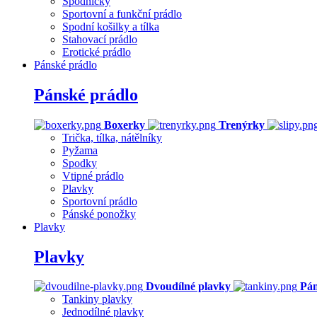
Spodničky
Sportovní a funkční prádlo
Spodní košilky a tílka
Stahovací prádlo
Erotické prádlo
Pánské prádlo
Pánské prádlo
Boxerky
Trenýrky
Trička, tílka, nátělníky
Pyžama
Spodky
Vtipné prádlo
Plavky
Sportovní prádlo
Pánské ponožky
Plavky
Plavky
Dvoudílné plavky
Pán
Tankiny plavky
Jednodílné plavky