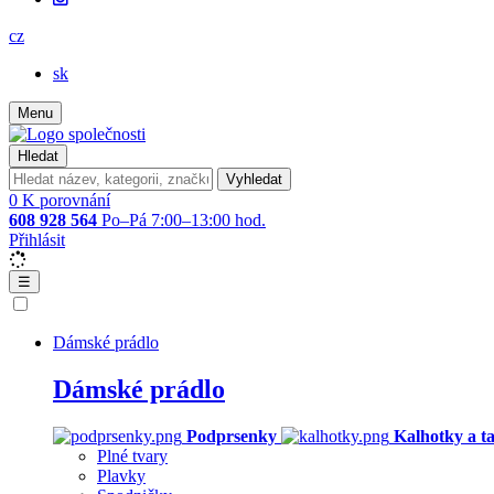
cz
sk
Menu
Hledat
Vyhledat
0
K porovnání
608 928 564
Po–Pá 7:00–13:00 hod.
Přihlásit
☰
Dámské prádlo
Dámské prádlo
Podprsenky
Kalhotky a t
Plné tvary
Plavky