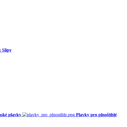
Slipy
ské plavky
Plavky pro plnoštíhlé