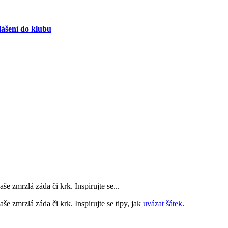
lášení do klubu
še zmrzlá záda či krk. Inspirujte se
...
še zmrzlá záda či krk. Inspirujte se tipy, jak
uvázat šátek
.