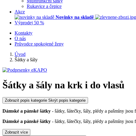
Multifunkční šátky
Rukavice a čepice
Akce
Novinky na skladě
Výprodej 50 %
Kontakty
O nás
Průvodce spokojené ženy
Úvod
Šátky a šály
Šátky a šály na krk i do vlasů
Zobrazit popis kategorie
Skrýt popis kategorie
Dámské a pánské šátky
- šátky, šátečky, šály, plédy a pašmíny jsou 
Dámské a pánské šátky
- šátky, šátečky, šály, plédy a pašmíny jsou 
Zobrazit více