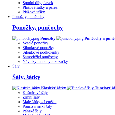
Spodní díly plavek
Plážové šátky a parea
Plážové tašky
Ponožky, punčochy
Ponožky, punčochy
Ponožky
Punčochy a punč
Veselé ponožky
Silonkové ponožky
Silonkové podkolenky
Samodržící punčochy
Návleky na nohy a kozačky
Šály
Šály, šátky
Klasické šátky
Tunelové šá
Kašmírové šály
Zimní šály
Malé šátky - Letuška
Pončo a maxi šály
Pánské šály