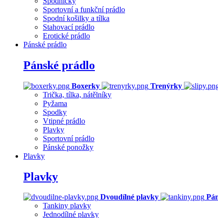
Spodničky
Sportovní a funkční prádlo
Spodní košilky a tílka
Stahovací prádlo
Erotické prádlo
Pánské prádlo
Pánské prádlo
Boxerky
Trenýrky
Trička, tílka, nátělníky
Pyžama
Spodky
Vtipné prádlo
Plavky
Sportovní prádlo
Pánské ponožky
Plavky
Plavky
Dvoudílné plavky
Pán
Tankiny plavky
Jednodílné plavky