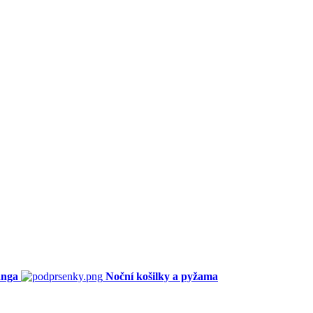
anga
Noční košilky a pyžama