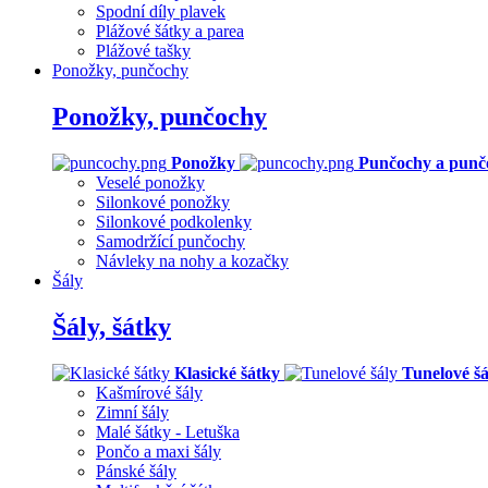
Spodní díly plavek
Plážové šátky a parea
Plážové tašky
Ponožky, punčochy
Ponožky, punčochy
Ponožky
Punčochy a punč
Veselé ponožky
Silonkové ponožky
Silonkové podkolenky
Samodržící punčochy
Návleky na nohy a kozačky
Šály
Šály, šátky
Klasické šátky
Tunelové šá
Kašmírové šály
Zimní šály
Malé šátky - Letuška
Pončo a maxi šály
Pánské šály