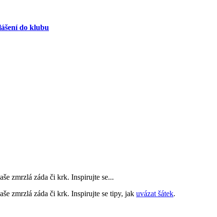
lášení do klubu
še zmrzlá záda či krk. Inspirujte se
...
še zmrzlá záda či krk. Inspirujte se tipy, jak
uvázat šátek
.