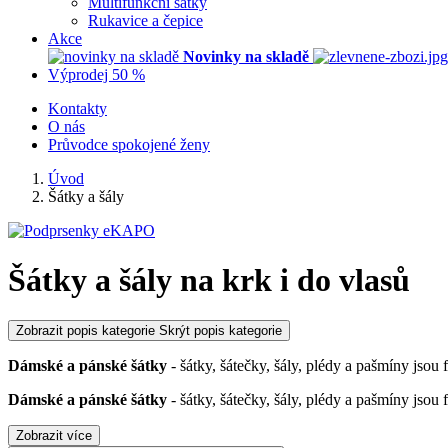
Multifunkční šátky
Rukavice a čepice
Akce
Novinky na skladě
Výprodej 50 %
Kontakty
O nás
Průvodce spokojené ženy
Úvod
Šátky a šály
Šátky a šály na krk i do vlasů
Zobrazit popis kategorie
Skrýt popis kategorie
Dámské a pánské šátky
- šátky, šátečky, šály, plédy a pašmíny jsou 
Dámské a pánské šátky
- šátky, šátečky, šály, plédy a pašmíny jsou 
Zobrazit více