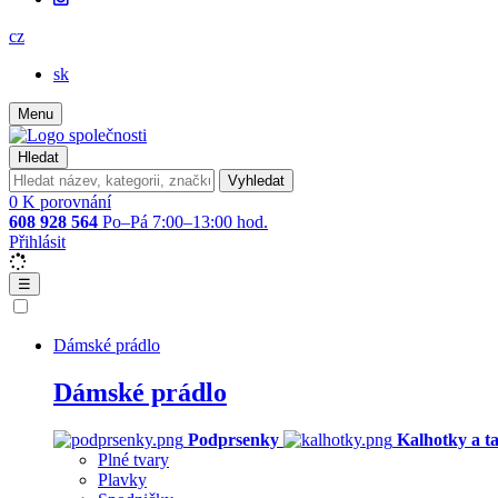
cz
sk
Menu
Hledat
Vyhledat
0
K porovnání
608 928 564
Po–Pá 7:00–13:00 hod.
Přihlásit
☰
Dámské prádlo
Dámské prádlo
Podprsenky
Kalhotky a t
Plné tvary
Plavky