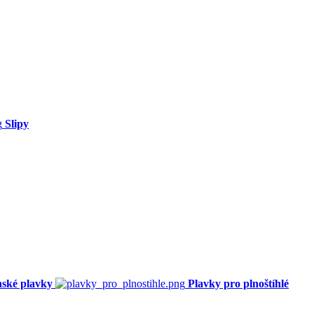
Slipy
ské plavky
Plavky pro plnoštíhlé