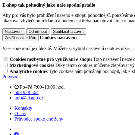
E-shop tak pohodlný jako naše spodní prádlo
Aby pro vás bylo prohlížení našeho e-shopu pohodlnější, používáme c
ukazovat zbytečnou reklamu a budeme si třeba pamatovat i to, co mát
Nastavení
Odmítnout
Souhlasit a zavřít
Cookies nastavení
Zavřít cookie lištu
Vaše soukromí je důležité. Můžete si vybrat nastavení cookies níže.
Cookies nezbytné pro využívání e-shopu
Toto nastavení nelze 
Marketingové cookies
Díky těmto cookies můžeme zlepšovat výko
Analytické cookies
Tyto cookies nám pomáhají pochopit, jak e-s
Potvrzuji
Po–Pá 7:00–13:00 hod.
608 928 564
info@ekapo.cz
Kontakty
O nás
Průvodce spokojené ženy