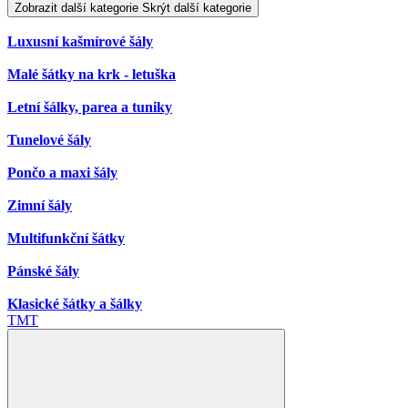
Zobrazit další kategorie
Skrýt další kategorie
Luxusní kašmírové šály
Malé šátky na krk - letuška
Letní šálky, parea a tuniky
Tunelové šály
Pončo a maxi šály
Zimní šály
Multifunkční šátky
Pánské šály
Klasické šátky a šálky
TMT