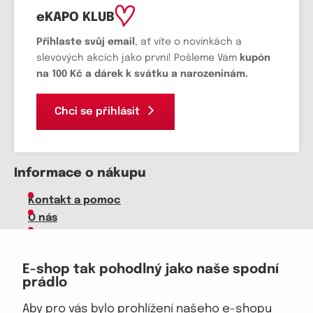
eKAPO KLUB
Přihlaste svůj email
, ať víte o novinkách a
slevových akcích jako první! Pošleme Vám
kupón
na 100 Kč a dárek k svátku a narozeninám.
Chci se přihlásit
Informace o nákupu
Kontakt a pomoc
O nás
Kariéra
Doprava, platba
E-shop tak pohodlný jako naše spodní
Velkoobchod
prádlo
Vrácení zboží, reklamace
Obchodní podmínky
Aby pro vás bylo prohlížení našeho e-shopu