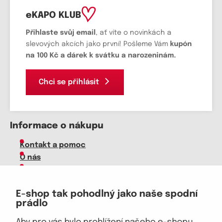
eKAPO KLUB
Přihlaste svůj email
, ať víte o novinkách a
slevových akcích jako první! Pošleme Vám
kupón
na 100 Kč a dárek k svátku a narozeninám.
Chci se přihlásit
Informace o nákupu
Kontakt a pomoc
O nás
Kariéra
Doprava, platba
E-shop tak pohodlný jako naše spodní
Velkoobchod
prádlo
Vrácení zboží, reklamace
Obchodní podmínky