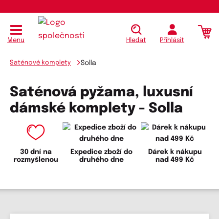
Menu
Hledat
Přihlásit
Saténové komplety
Solla
Saténová pyžama, luxusní
dámské komplety - Solla
30 dní na
Expedice zboží do
Dárek k nákupu
rozmyšlenou
druhého dne
nad 499 Kč