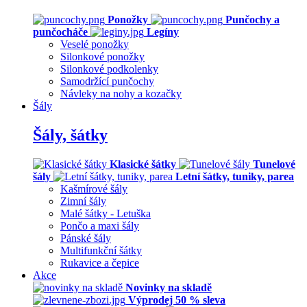
Ponožky
Punčochy a
punčocháče
Legíny
Veselé ponožky
Silonkové ponožky
Silonkové podkolenky
Samodržící punčochy
Návleky na nohy a kozačky
Šály
Šály, šátky
Klasické šátky
Tunelové
šály
Letní šátky, tuniky, parea
Kašmírové šály
Zimní šály
Malé šátky - Letuška
Pončo a maxi šály
Pánské šály
Multifunkční šátky
Rukavice a čepice
Akce
Novinky na skladě
Výprodej 50 % sleva