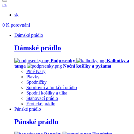
cz
sk
0
K porovnání
Dámské prádlo
Dámské prádlo
Podprsenky
Kalhotky a
tanga
Noční košilky a pyžama
Plné tvary
Plavky
Spodničky
Sportovní a funkční prádlo
Spodní košilky a tílka
Stahovací prádlo
Erotické prádlo
Pánské prádlo
Pánské prádlo