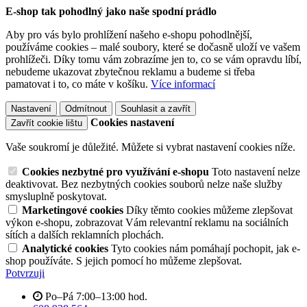
E-shop tak pohodlný jako naše spodní prádlo
Aby pro vás bylo prohlížení našeho e-shopu pohodlnější,
používáme cookies – malé soubory, které se dočasně uloží ve vašem
prohlížeči. Díky tomu vám zobrazíme jen to, co se vám opravdu líbí,
nebudeme ukazovat zbytečnou reklamu a budeme si třeba
pamatovat i to, co máte v košíku.
Více informací
Nastavení
Odmítnout
Souhlasit a zavřít
Cookies nastavení
Zavřít cookie lištu
Vaše soukromí je důležité. Můžete si vybrat nastavení cookies níže.
Cookies nezbytné pro využívání e-shopu
Toto nastavení nelze
deaktivovat. Bez nezbytných cookies souborů nelze naše služby
smysluplně poskytovat.
Marketingové cookies
Díky těmto cookies můžeme zlepšovat
výkon e-shopu, zobrazovat Vám relevantní reklamu na sociálních
sítích a dalších reklamních plochách.
Analytické cookies
Tyto cookies nám pomáhají pochopit, jak e-
shop používáte. S jejich pomocí ho můžeme zlepšovat.
Potvrzuji
Po–Pá 7:00–13:00 hod.