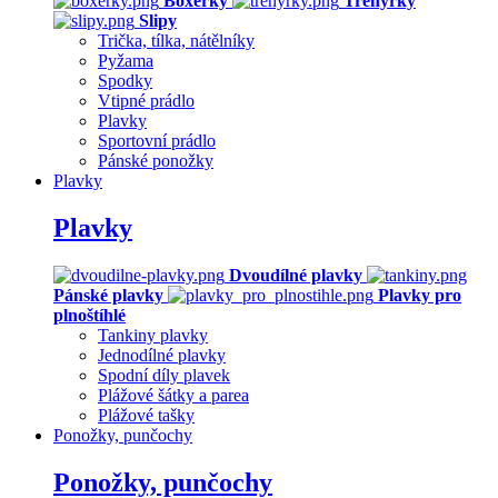
Boxerky
Trenýrky
Slipy
Trička, tílka, nátělníky
Pyžama
Spodky
Vtipné prádlo
Plavky
Sportovní prádlo
Pánské ponožky
Plavky
Plavky
Dvoudílné plavky
Pánské plavky
Plavky pro
plnoštíhlé
Tankiny plavky
Jednodílné plavky
Spodní díly plavek
Plážové šátky a parea
Plážové tašky
Ponožky, punčochy
Ponožky, punčochy