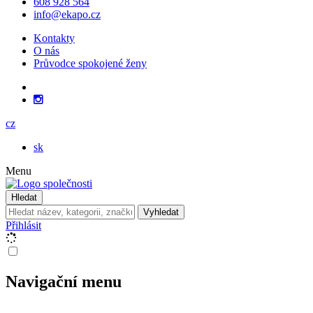
608 928 564
info@ekapo.cz
Kontakty
O nás
Průvodce spokojené ženy
cz
sk
Menu
Hledat
Vyhledat
Přihlásit
Navigační menu