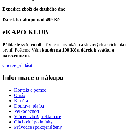
Expedice zboží do druhého dne
Dárek k nákupu nad 499 Kč
eKAPO KLUB
Přihlaste svůj email
, ať víte o novinkách a slevových akcích jako
první! Pošleme Vám
kupón na 100 Kč a dárek k svátku a
narozeninám.
Chci se přihlásit
Informace o nákupu
Kontakt a pomoc
O nás
Kariéra
Doprava, platba
Velkoobchod
Vrácení zboží, reklamace
Obchodní podmínky
Průvodce spokojené ženy