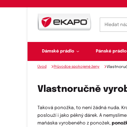
Dámské prádlo
Pánské prádlo
Úvod
Průvodce spokojené ženy
Vlastnoruč
Dámské prádlo
Pánské prádlo
Plavky
Ponožky, punčochy
Šály, šátky
Vlastnoručně vyrob
Taková ponožka, to není žádná nuda. Krom
Novinky na skladě
poslouží i jako pěkný dárek. A nemyslím
Dvoudílné plavky
Klasické šátky
Podprsenky
Ponožky
Boxerky
maňáska vyrobeného z ponožek,
ponožk