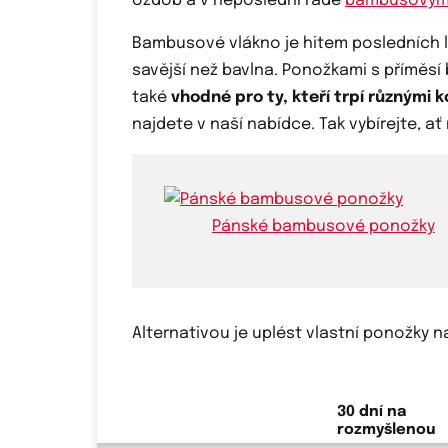
ozdob a v neposlední řadě
bambusovým
Bambusové vlákno je hitem posledních l
savější než bavlna. Ponožkami s příměs
také
vhodné pro ty, kteří trpí různými 
najdete v naší nabídce. Tak vybírejte, ať 
Pánské bambusové ponožky
Alternativou je uplést vlastní ponožky n
30 dní na
rozmyšlenou