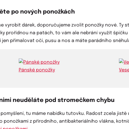
něte po nových ponožkách
se vyrobit dárek, doporučujeme zvolit ponožky nové. Ty s
žky prořídnou na patách, to vám ale nebrání využít špičku
čí jen přimalovat oči, pusu a nos a máte parádního sněhu
Pánské ponožky
Ves
 s nimi neuděláte pod stromečkem chybu
ani pomyšlení, tu máme nabídku tutovku. Radost zcela jist
mo ponožkami z přírodního, antibakteriálního vlákna, kot