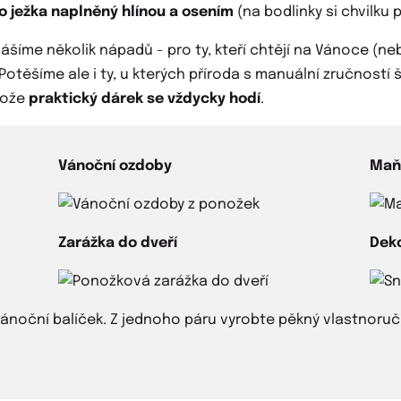
 ježka naplněný hlínou a osením
(na bodlinky si chvilku 
íme několik nápadů - pro ty, kteří chtějí na Vánoce (nebo 
ěšíme ale i ty, u kterých příroda s manuální zručností šet
tože
praktický dárek se vždycky hodí
.
Vánoční ozdoby
Maň
Zarážka do dveří
Deko
ánoční balíček. Z jednoho páru vyrobte pěkný vlastnoruční