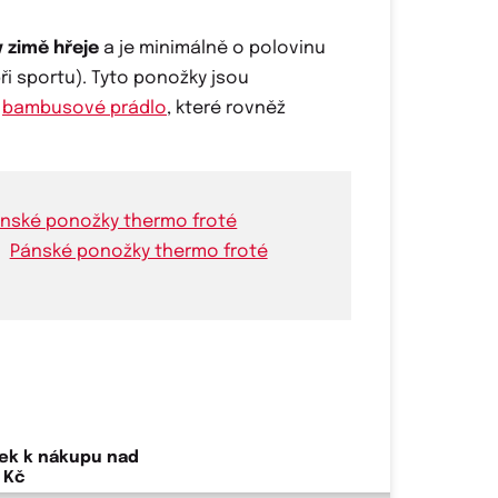
v zimě hřeje
a je minimálně o polovinu
při sportu). Tyto ponožky jsou
o
bambusové prádlo
, které rovněž
Pánské ponožky thermo froté
ek k nákupu nad
 Kč