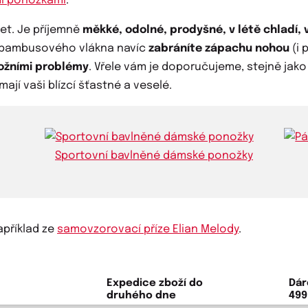
i ponožkami
.
et. Je příjemně
měkké, odolné, prodyšné, v létě chladí, 
í bambusového vlákna navíc
zabráníte zápachu nohou
(i 
kožními problémy
. Vřele vám je doporučujeme, stejně jak
mají vaši blízcí šťastné a veselé.
Sportovní bavlněné dámské ponožky
apříklad ze
samovzorovací příze Elian Melody
.
Expedice zboží do
Dár
druhého dne
499