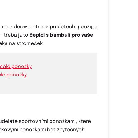
taré a děravé - třeba po dětech, použijte
 - třeba jako
čepici s bambulí pro vaše
láka na stromeček.
elé ponožky
ě uděláte sportovními ponožkami, které
níčkovými ponožkami bez zbytečných