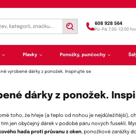
608 928 564
V
Po–Pá 7:00–13:00 ho
y
h
l
e
d
Plavky
Ponožky, punčochy
Šál
a
t
ně vyrobené dárky z ponožek. Inspirujte se
ené dárky z ponožek. Inspi
ě toho, že hřeje (a teplo od nohou je nejdůležitější), ch
Výprodej 50 % sleva
Akce týdne
e tím jen obyčejný dárek v podobě páru nových fuseklí. My
Punčochy a punčocháče
Kalhotky a tanga
Pánské plavky
Tunelové šály
Trenýrky
Letní šátky, tuniky, par
Noční košilky a pyžama
Plavky pro plnoštíhlé
Legíny
Slipy
ového hada proti průvanu z oken
, ponožkové zarážky d