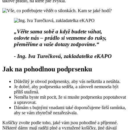
takové prádlo, na které jste zvyklá.
„Věřte sama sobě a když budete váhat,
oslovte nás – prádlo si vezmeme do ruky,
přeměříme a vaše dotazy zodpovíme.“
- Ing. Iva Turečková, zakladatelka eKAPO
Jak na pohodlnou podprsenku
Důležitý je obvod podprsenky, aby vás neškrtila a netáhla.
Je dobré, aby podprsenka seděla, a zároveň nemusela být
příliš utažená.
Neměla byste mít pocit, že si musíte podprsenku popotahovat
a upravovat.
Dámám s bujnými vnadami také doporučujeme širší ramínka,
aby se vám zbytečně nezařezávala.
Košíčky zvolte podle toho, jaké vám jsou pohodlné a příjemné.
Některé dámy mají raději plné a vyztužené košíčky, jiné dávají