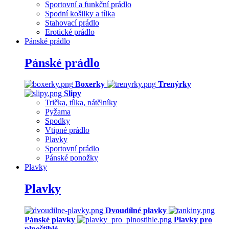
Sportovní a funkční prádlo
Spodní košilky a tílka
Stahovací prádlo
Erotické prádlo
Pánské prádlo
Pánské prádlo
Boxerky
Trenýrky
Slipy
Trička, tílka, nátělníky
Pyžama
Spodky
Vtipné prádlo
Plavky
Sportovní prádlo
Pánské ponožky
Plavky
Plavky
Dvoudílné plavky
Pánské plavky
Plavky pro
plnoštíhlé