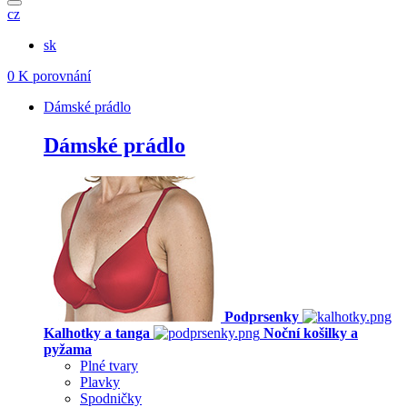
cz
sk
0
K porovnání
Dámské prádlo
Dámské prádlo
Podprsenky
Kalhotky a tanga
Noční košilky a
pyžama
Plné tvary
Plavky
Spodničky