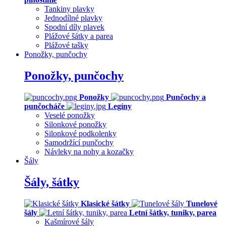
Tankiny plavky
Jednodílné plavky
Spodní díly plavek
Plážové šátky a parea
Plážové tašky
Ponožky, punčochy
Ponožky, punčochy
Ponožky
Punčochy a
punčocháče
Legíny
Veselé ponožky
Silonkové ponožky
Silonkové podkolenky
Samodržící punčochy
Návleky na nohy a kozačky
Šály
Šály, šátky
Klasické šátky
Tunelové
šály
Letní šátky, tuniky, parea
Kašmírové šály