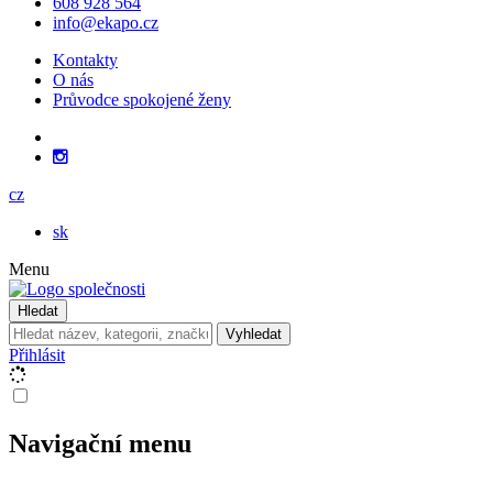
608 928 564
info@ekapo.cz
Kontakty
O nás
Průvodce spokojené ženy
cz
sk
Menu
Hledat
Vyhledat
Přihlásit
Navigační menu