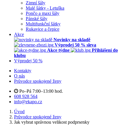
Zimní šály
Malé šátky - Letuška
Pončo a maxi šály
Pánské šály
Multifunkční šátky
Rukavice a čepice
Akce
Novinky na skladě
Výprodej 50 % sleva
Akce týdne
Přihlášení do
klubu
Výprodej 50 %
Kontakty
O nás
Průvodce spokojené ženy
Po–Pá 7:00–13:00 hod.
608 928 564
info@ekapo.cz
Úvod
Průvodce spokojené ženy
Jak vybrat správnou velikost podprsenky