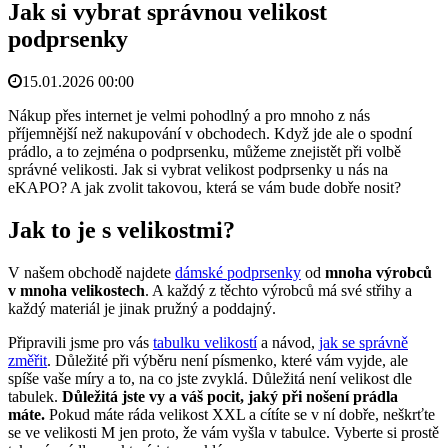
Jak si vybrat správnou velikost
podprsenky
15.01.2026 00:00
Nákup přes internet je velmi pohodlný a pro mnoho z nás
příjemnější než nakupování v obchodech. Když jde ale o spodní
prádlo, a to zejména o podprsenku, můžeme znejistět při volbě
správné velikosti. Jak si vybrat velikost podprsenky u nás na
eKAPO? A jak zvolit takovou, která se vám bude dobře nosit?
Jak to je s velikostmi?
V našem obchodě najdete
dámské podprsenky
od
mnoha výrobců
v mnoha velikostech
. A každý z těchto výrobců má své střihy a
každý materiál je jinak pružný a poddajný.
Připravili jsme pro vás
tabulku velikostí
a návod,
jak se správně
změřit
. Důležité při výběru není písmenko, které vám vyjde, ale
spíše vaše míry a to, na co jste zvyklá. Důležitá není velikost dle
tabulek.
Důležitá jste vy a váš pocit, jaký při nošení prádla
máte.
Pokud máte ráda velikost XXL a cítíte se v ní dobře, neškrťte
se ve velikosti M jen proto, že vám vyšla v tabulce. Vyberte si prostě