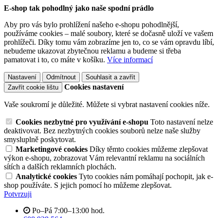
E-shop tak pohodlný jako naše spodní prádlo
Aby pro vás bylo prohlížení našeho e-shopu pohodlnější,
používáme cookies – malé soubory, které se dočasně uloží ve vašem
prohlížeči. Díky tomu vám zobrazíme jen to, co se vám opravdu líbí,
nebudeme ukazovat zbytečnou reklamu a budeme si třeba
pamatovat i to, co máte v košíku.
Více informací
Nastavení
Odmítnout
Souhlasit a zavřít
Cookies nastavení
Zavřít cookie lištu
Vaše soukromí je důležité. Můžete si vybrat nastavení cookies níže.
Cookies nezbytné pro využívání e-shopu
Toto nastavení nelze
deaktivovat. Bez nezbytných cookies souborů nelze naše služby
smysluplně poskytovat.
Marketingové cookies
Díky těmto cookies můžeme zlepšovat
výkon e-shopu, zobrazovat Vám relevantní reklamu na sociálních
sítích a dalších reklamních plochách.
Analytické cookies
Tyto cookies nám pomáhají pochopit, jak e-
shop používáte. S jejich pomocí ho můžeme zlepšovat.
Potvrzuji
Po–Pá 7:00–13:00 hod.