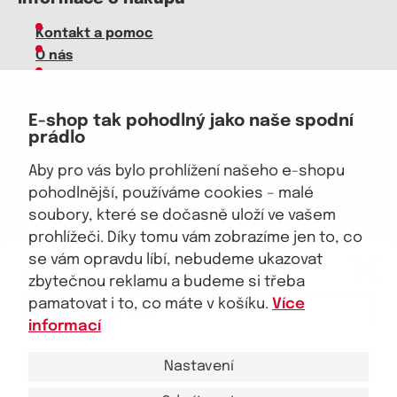
Kontakt a pomoc
O nás
Kariéra
Doprava, platba
E-shop tak pohodlný jako naše spodní
Velkoobchod
prádlo
Vrácení zboží, reklamace
Obchodní podmínky
Aby pro vás bylo prohlížení našeho e-shopu
Průvodce spokojené ženy
pohodlnější, používáme cookies – malé
soubory, které se dočasně uloží ve vašem
Staňte se naším fanouškem
prohlížeči. Díky tomu vám zobrazíme jen to, co
eKAPO KLUB
se vám opravdu líbí, nebudeme ukazovat
Sleva 100 Kč na první nákup
nad 1000 Kč
zbytečnou reklamu a budeme si třeba
pamatovat i to, co máte v košíku.
Více
Jsme důvěryhodný obchod
informací
Nastavení