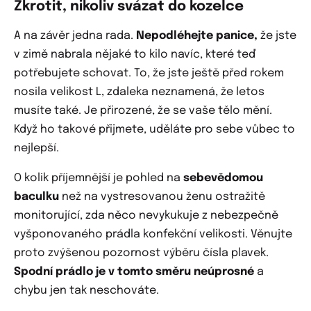
Zkrotit, nikoliv svázat do kozelce
A na závěr jedna rada.
Nepodléhejte panice,
že jste
v zimě nabrala nějaké to kilo navíc, které teď
potřebujete schovat. To, že jste ještě před rokem
nosila velikost L, zdaleka neznamená, že letos
musíte také. Je přirozené, že se vaše tělo mění.
Když ho takové přijmete, uděláte pro sebe vůbec to
nejlepší.
O kolik příjemnější je pohled na
sebevědomou
baculku
než na vystresovanou ženu ostražitě
monitorující, zda něco nevykukuje z nebezpečně
vyšponovaného prádla konfekční velikosti. Věnujte
proto zvýšenou pozornost výběru čísla plavek.
Spodní prádlo je v tomto směru neúprosné
a
chybu jen tak neschováte.