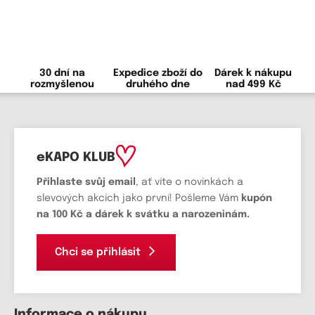
30 dní na
Expedice zboží do
Dárek k nákupu
rozmyšlenou
druhého dne
nad 499 Kč
eKAPO KLUB
Přihlaste svůj email
, ať víte o novinkách a
slevových akcích jako první! Pošleme Vám
kupón
na 100 Kč a dárek k svátku a narozeninám.
Chci se přihlásit
Informace o nákupu