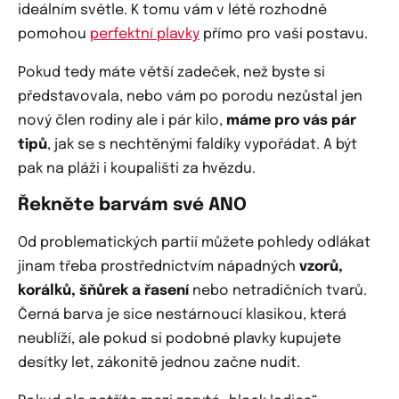
ideálním světle. K tomu vám v létě rozhodně
pomohou
perfektní plavky
přímo pro vaši postavu.
Pokud tedy máte větší zadeček, než byste si
představovala, nebo vám po porodu nezůstal jen
nový člen rodiny ale i pár kilo,
máme pro vás pár
tipů
, jak se s nechtěnými faldíky vypořádat. A být
pak na pláži i koupališti za hvězdu.
Řekněte barvám své ANO
Od problematických partií můžete pohledy odlákat
jinam třeba prostřednictvím nápadných
vzorů,
korálků, šňůrek a řasení
nebo netradičních tvarů.
Černá barva je sice nestárnoucí klasikou, která
neublíží, ale pokud si podobné plavky kupujete
desítky let, zákonitě jednou začne nudit.