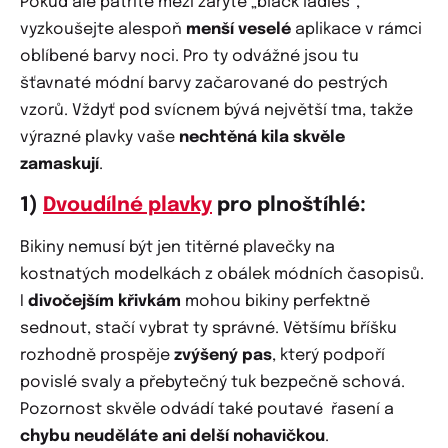
Pokud ale patříte mezi zaryté „black ladies“,
vyzkoušejte alespoň
menší veselé
aplikace v rámci
oblíbené barvy noci. Pro ty odvážné jsou tu
šťavnaté módní barvy začarované do pestrých
vzorů. Vždyť pod svícnem bývá největší tma, takže
výrazné plavky vaše
nechtěná kila skvěle
zamaskují
.
1)
Dvoudílné plavky
pro plnoštíhlé:
Bikiny nemusí být jen titěrné plavečky na
kostnatých modelkách z obálek módních časopisů.
I
divočejším křivkám
mohou bikiny perfektně
sednout, stačí vybrat ty správné. Většímu bříšku
rozhodně prospěje
zvýšený pas
, který podpoří
povislé svaly a přebytečný tuk bezpečně schová.
Pozornost skvěle odvádí také poutavé řasení a
chybu neuděláte ani delší nohavičkou
.