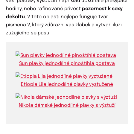
vaší postavy vykouzlit například dokonalé přesýpací
hodiny, nebo rafinovaně přivést
pozornost k sexy
dekoltu
. V této oblasti nejlépe funguje tvar
písmena V, který zdůrazní váš žlábek a vytváří iluzi
zužujícího se pasu.
Sun plavky jednodílné plnoštíhlá postava
Etiopia Lila jednodílné plavky vyztužené
Nikola dámské jednodílné plavky s výztuží