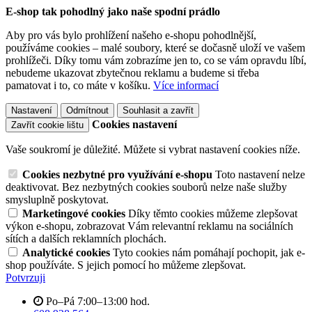
E-shop tak pohodlný jako naše spodní prádlo
Aby pro vás bylo prohlížení našeho e-shopu pohodlnější,
používáme cookies – malé soubory, které se dočasně uloží ve vašem
prohlížeči. Díky tomu vám zobrazíme jen to, co se vám opravdu líbí,
nebudeme ukazovat zbytečnou reklamu a budeme si třeba
pamatovat i to, co máte v košíku.
Více informací
Nastavení
Odmítnout
Souhlasit a zavřít
Cookies nastavení
Zavřít cookie lištu
Vaše soukromí je důležité. Můžete si vybrat nastavení cookies níže.
Cookies nezbytné pro využívání e-shopu
Toto nastavení nelze
deaktivovat. Bez nezbytných cookies souborů nelze naše služby
smysluplně poskytovat.
Marketingové cookies
Díky těmto cookies můžeme zlepšovat
výkon e-shopu, zobrazovat Vám relevantní reklamu na sociálních
sítích a dalších reklamních plochách.
Analytické cookies
Tyto cookies nám pomáhají pochopit, jak e-
shop používáte. S jejich pomocí ho můžeme zlepšovat.
Potvrzuji
Po–Pá 7:00–13:00 hod.