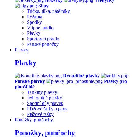
Boxerky
Trenýrky
Slipy
Trička, tílka, nátělníky
Pyžama
Spodky
Vtipné prádlo
Plavky
Sportovní prádlo
Pánské ponožky
Plavky
Plavky
Dvoudílné plavky
Pánské plavky
Plavky pro
plnoštíhlé
Tankiny plavky
Jednodílné plavky
Spodní díly plavek
Plážové šátky a parea
Plážové tašky
Ponožky, punčochy
Ponožky, punčochy