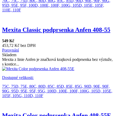
70C,
75C,
75D,
80C,
80D,
80G,
85C,
85D,
90D,
90E,
90F,
90G,
95D,
95E,
95F,
100D,
100E,
100F,
100G,
105D,
105E,
105F,
110E,
110F
Mexita Classic podprsenka Anfen 408-55
549 Kč
453,72 Kč bez DPH
Porovnání
Skladem
Mexita z linie Anfen je značková krajková podprsenka bez výztuže,
s kostice...
Dostupné velikosti:
75C,
75D,
75E,
80C,
80D,
85C,
85D,
85E,
85G,
90D,
90E,
90F,
90G,
95D,
95E,
95F,
95G,
100D,
100E,
100F,
100G,
105D,
105E,
105F,
105G,
110D,
110F
Mexita Color podprsenka Anfen 408-55E