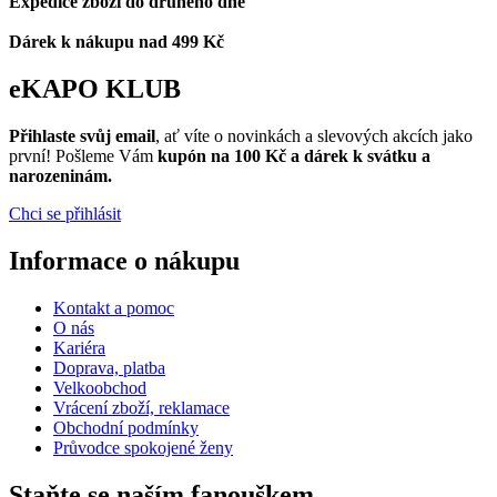
Expedice zboží do druhého dne
Dárek k nákupu nad 499 Kč
eKAPO KLUB
Přihlaste svůj email
, ať víte o novinkách a slevových akcích jako
první! Pošleme Vám
kupón na 100 Kč a dárek k svátku a
narozeninám.
Chci se přihlásit
Informace o nákupu
Kontakt a pomoc
O nás
Kariéra
Doprava, platba
Velkoobchod
Vrácení zboží, reklamace
Obchodní podmínky
Průvodce spokojené ženy
Staňte se naším fanouškem