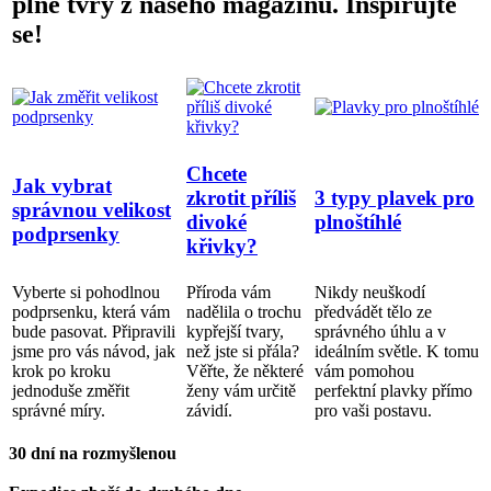
plné tvry z našeho magazínu. Inspirujte
se!
Chcete
Jak vybrat
zkrotit příliš
3 typy plavek pro
správnou velikost
divoké
plnoštíhlé
podprsenky
křivky?
Vyberte si pohodlnou
Příroda vám
Nikdy neuškodí
podprsenku, která vám
nadělila o trochu
předvádět tělo ze
bude pasovat. Připravili
kypřejší tvary,
správného úhlu a v
jsme pro vás návod, jak
než jste si přála?
ideálním světle. K tomu
krok po kroku
Věřte, že některé
vám pomohou
jednoduše změřit
ženy vám určitě
perfektní plavky přímo
správné míry.
závidí.
pro vaši postavu.
30 dní na rozmyšlenou