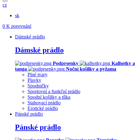
cz
sk
0
K porovnání
Dámské prádlo
Dámské prádlo
Podprsenky
Kalhotky a
tanga
Noční košilky a pyžama
Plné tvary
Plavky
Spodničky
Sportovní a funkční prádlo
Spodní košilky a tílka
Stahovací prádlo
Erotické prádlo
Pánské prádlo
Pánské prádlo