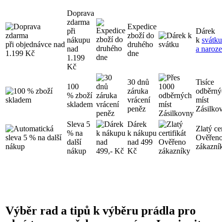
Doprava
zdarma
Expedice
při
Dárek
zboží do
nákupu
k
svátku
druhého
nad
a naroz
dne
1.199
Kč
30 dnů
Tisíce
100
záruka
odběrný
% zboží
vrácení
míst
skladem
peněz
Zásilko
Sleva 5
Dárek
Zlatý cer
% na
k nákupu
Ověřen
další
nad 499
zákazní
nákup
Kč
Výběr rad a tipů k výběru prádla pro