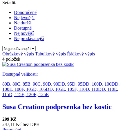
Seřadit:
Doporučené
Nejlevnější
Nejdražší
Dostupné
Nejnovější
Nejprodávanejší
Obrázkový výpis
Tabulkový výpis
Řádkový výpis
4
položek
Dostupné velikosti:
80B,
80C,
85B,
90C,
90D,
90DD,
95D,
95DD,
100D,
100DD,
100E,
100F,
105D,
105DD,
105E,
105F,
110D,
110DD,
110E,
115D,
115E,
120E,
125E
Susa Creation podprsenka bez kostic
299 Kč
247,11 Kč bez DPH
Porovnání