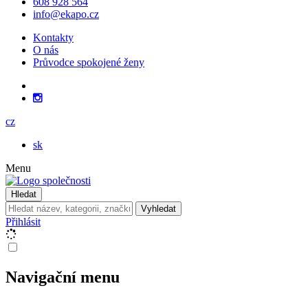
608 928 564
info@ekapo.cz
Kontakty
O nás
Průvodce spokojené ženy
cz
sk
Menu
Hledat
Vyhledat
Přihlásit
Navigační menu