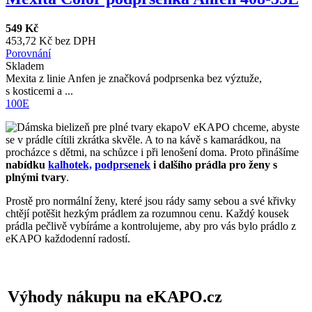
549 Kč
453,72 Kč bez DPH
Porovnání
Skladem
Mexita z linie Anfen je značková podprsenka bez výztuže,
s kosticemi a ...
100E
V eKAPO chceme, abyste
se v prádle cítili zkrátka skvěle. A to na kávě s kamarádkou, na
procházce s dětmi, na schůzce i při lenošení doma. Proto přinášíme
nabídku
kalhotek,
podprsenek
i dalšího prádla pro ženy s
plnými tvary
.
Prostě pro normální ženy, které jsou rády samy sebou a své křivky
chtějí potěšit hezkým prádlem za rozumnou cenu. Každý kousek
prádla pečlivě vybíráme a kontrolujeme, aby pro vás bylo prádlo z
eKAPO každodenní radostí.
Výhody nákupu na eKAPO.cz