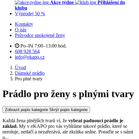
Akce týdne
Přihlášení do
klubu
Výprodej 50 %
Kontakty
O nás
Průvodce spokojené ženy
Po–Pá 7:00–13:00 hod.
608 928 564
info@ekapo.cz
Úvod
Dámské prádlo
Pro plné tvary
Prádlo pro ženy s plnými tvary
Zobrazit popis kategorie
Skrýt popis kategorie
Každá žena plnějších tvarů ví, že
vybrat padnoucí prádlo je
základ.
My v eKAPO pro vás vybíráme takové prádlo, které se
neroluje, netlačí a nezařezává, ale zkrátka sedne. Poraďte se s námi
o
...