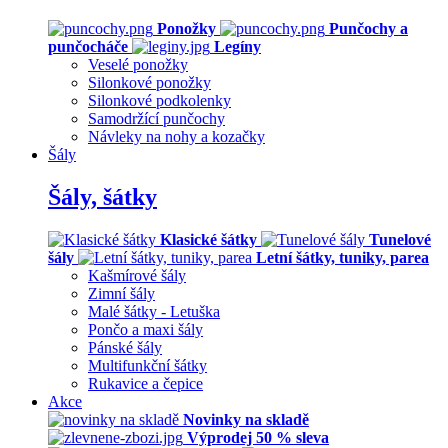
Ponožky
Punčochy a
punčocháče
Legíny
Veselé ponožky
Silonkové ponožky
Silonkové podkolenky
Samodržící punčochy
Návleky na nohy a kozačky
Šály
Šály, šátky
Klasické šátky
Tunelové
šály
Letní šátky, tuniky, parea
Kašmírové šály
Zimní šály
Malé šátky - Letuška
Pončo a maxi šály
Pánské šály
Multifunkční šátky
Rukavice a čepice
Akce
Novinky na skladě
Výprodej 50 % sleva