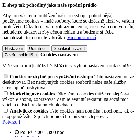
E-shop tak pohodlný jako naše spodní prádlo
Aby pro vás bylo prohlížení našeho e-shopu pohodlnější,
používáme cookies – malé soubory, které se dočasně uloží ve vašem
prohlížeči. Díky tomu vám zobrazíme jen to, co se vám opravdu líbí,
nebudeme ukazovat zbytečnou reklamu a budeme si třeba
pamatovat i to, co máte v košíku.
Více informací
Nastavení
Odmítnout
Souhlasit a zavřít
Cookies nastavení
Zavřít cookie lištu
Vaše soukromí je důležité. Můžete si vybrat nastavení cookies níže.
Cookies nezbytné pro využívání e-shopu
Toto nastavení nelze
deaktivovat. Bez nezbytných cookies souborů nelze naše služby
smysluplně poskytovat.
Marketingové cookies
Díky těmto cookies můžeme zlepšovat
výkon e-shopu, zobrazovat Vám relevantní reklamu na sociálních
sítích a dalších reklamních plochách.
Analytické cookies
Tyto cookies nám pomáhají pochopit, jak e-
shop používáte. S jejich pomocí ho můžeme zlepšovat.
Potvrzuji
Po–Pá 7:00–13:00 hod.