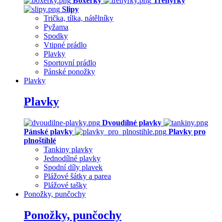
Boxerky
Trenýrky
Slipy
Trička, tílka, nátělníky
Pyžama
Spodky
Vtipné prádlo
Plavky
Sportovní prádlo
Pánské ponožky
Plavky
Plavky
Dvoudílné plavky
Pánské plavky
Plavky pro
plnoštíhlé
Tankiny plavky
Jednodílné plavky
Spodní díly plavek
Plážové šátky a parea
Plážové tašky
Ponožky, punčochy
Ponožky, punčochy