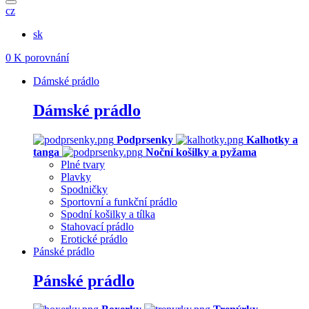
cz
sk
0
K porovnání
Dámské prádlo
Dámské prádlo
Podprsenky
Kalhotky a
tanga
Noční košilky a pyžama
Plné tvary
Plavky
Spodničky
Sportovní a funkční prádlo
Spodní košilky a tílka
Stahovací prádlo
Erotické prádlo
Pánské prádlo
Pánské prádlo