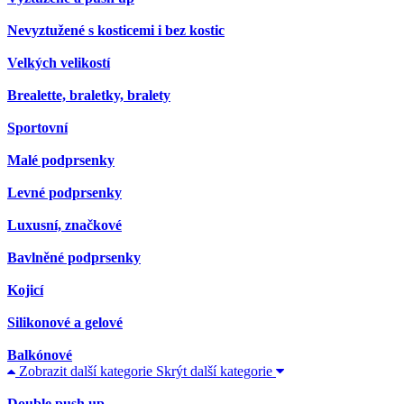
Nevyztužené s kosticemi i bez kostic
Velkých velikostí
Brealette, braletky, bralety
Sportovní
Malé podprsenky
Levné podprsenky
Luxusní, značkové
Bavlněné podprsenky
Kojicí
Silikonové a gelové
Balkónové
Zobrazit další kategorie
Skrýt další kategorie
Double push up