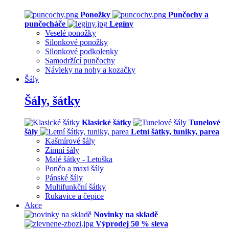
Ponožky
Punčochy a
punčocháče
Legíny
Veselé ponožky
Silonkové ponožky
Silonkové podkolenky
Samodržící punčochy
Návleky na nohy a kozačky
Šály
Šály, šátky
Klasické šátky
Tunelové
šály
Letní šátky, tuniky, parea
Kašmírové šály
Zimní šály
Malé šátky - Letuška
Pončo a maxi šály
Pánské šály
Multifunkční šátky
Rukavice a čepice
Akce
Novinky na skladě
Výprodej 50 % sleva