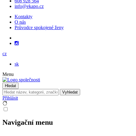
608 928 564
info@ekapo.cz
Kontakty
O nás
Průvodce spokojené ženy
cz
sk
Menu
Hledat
Vyhledat
Přihlásit
Navigační menu