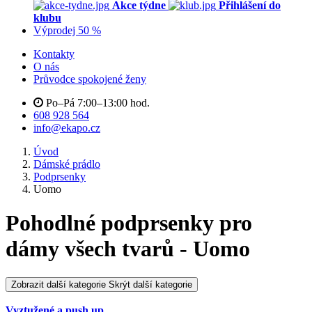
Akce týdne
Přihlášení do
klubu
Výprodej 50 %
Kontakty
O nás
Průvodce spokojené ženy
Po–Pá 7:00–13:00 hod.
608 928 564
info@ekapo.cz
Úvod
Dámské prádlo
Podprsenky
Uomo
Pohodlné podprsenky pro
dámy všech tvarů - Uomo
Zobrazit další kategorie
Skrýt další kategorie
Vyztužené a push up