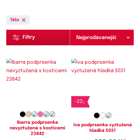
Tělo
Filtry
Dostupné velikosti:
Dostupné velikosti:
80B,
80C,
80D,
85B,
85C,
85D,
75B,
75D,
80B,
80C,
80D,
85B,
90B,
90C,
90D,
95D,
100B,
100D,
85C,
90D,
95D,
100D
-
22
%
105B,
105C,
105D
Ibarra podprsenka
Iva podprsenka vyztužená
nevyztužená s kosticemi
hladká 5031
23842