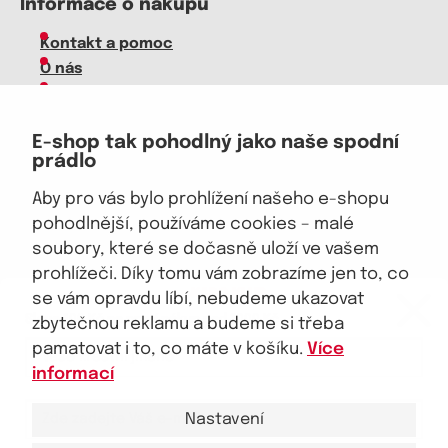
Informace o nákupu
Kontakt a pomoc
O nás
Kariéra
Doprava, platba
E-shop tak pohodlný jako naše spodní
Velkoobchod
prádlo
Vrácení zboží, reklamace
Obchodní podmínky
Aby pro vás bylo prohlížení našeho e-shopu
Průvodce spokojené ženy
pohodlnější, používáme cookies – malé
soubory, které se dočasně uloží ve vašem
Staňte se naším fanouškem
prohlížeči. Díky tomu vám zobrazíme jen to, co
eKAPO KLUB
se vám opravdu líbí, nebudeme ukazovat
Sleva 100 Kč na první nákup
nad 1000 Kč
zbytečnou reklamu a budeme si třeba
pamatovat i to, co máte v košíku.
Více
Jsme důvěryhodný obchod
informací
Nastavení