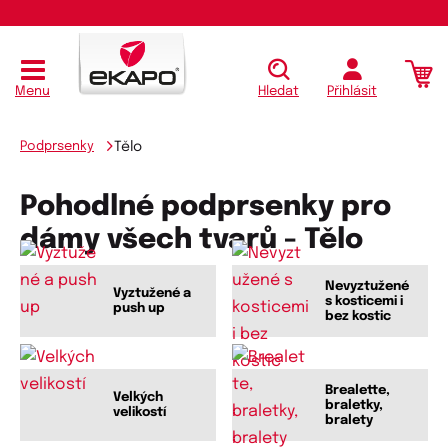
Menu
Hledat
Přihlásit
Podprsenky
Tělo
Pohodlné podprsenky pro
dámy všech tvarů - Tělo
Nevyztužené
Vyztužené a
s kosticemi i
push up
bez kostic
Brealette,
Velkých
braletky,
velikostí
bralety