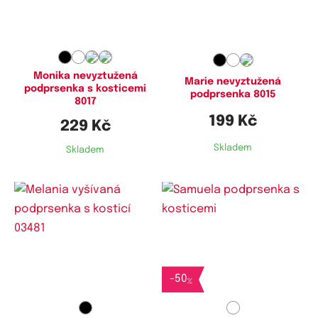
75B,
75C,
80B,
80C,
85B,
90B,
75B,
75C,
80B,
80C,
85B,
90B,
90C,
100B
90C
Monika nevyztužená
Marie nevyztužená
podprsenka s kosticemi
podprsenka 8015
8017
199 Kč
229 Kč
Skladem
Skladem
Dostupné velikosti:
Dostupné velikosti:
75C,
80C,
90C,
100C
70C,
75C
-
50
%