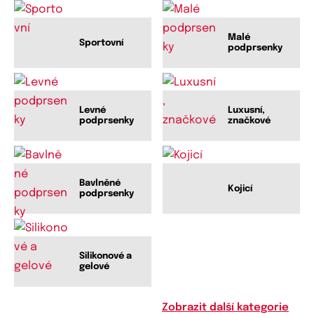
Malé
Sportovní
podprsenky
Levné
Luxusní,
podprsenky
značkové
Bavlněné
Kojicí
podprsenky
Silikonové a
gelové
Zobrazit další kategorie