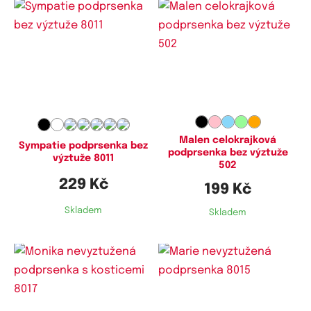
Dostupné velikosti:
Dostupné velikosti:
75B,
75C,
75D,
80B,
80C,
85B,
80B,
80C,
80D,
85B,
85C,
85D,
85C,
90B,
90C,
100C
90B,
90C,
90D,
95C,
100D,
105D
Malen celokrajková
Sympatie podprsenka bez
podprsenka bez výztuže
výztuže 8011
502
229 Kč
199 Kč
Skladem
Skladem
Dostupné velikosti:
Dostupné velikosti: