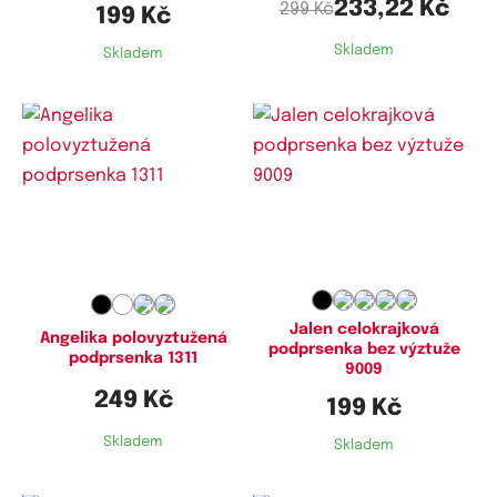
233,22 Kč
299 Kč
199 Kč
Skladem
Skladem
Dostupné velikosti:
Dostupné velikosti:
75C,
75D,
80C,
80D,
90D,
95D,
75D,
80B,
80C,
80D,
85B,
85D,
100D,
105D
90B,
90D
Jalen celokrajková
Angelika polovyztužená
podprsenka bez výztuže
podprsenka 1311
9009
249 Kč
199 Kč
Skladem
Skladem