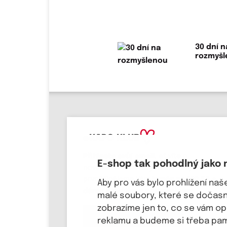
30 dní n
rozmyš
eKAPO KLUB
Přihlaste svůj email
, ať víte o
E-shop tak pohodlný jako 
novinkách a slevových akcích jako
první! Pošleme Vám
kupón na 100 Kč a
Aby pro vás bylo prohlížení na
dárek k svátku a narozeninám.
malé soubory, které se dočasně
zobrazíme jen to, co se vám o
Chci se přihlásit
reklamu a budeme si třeba pama