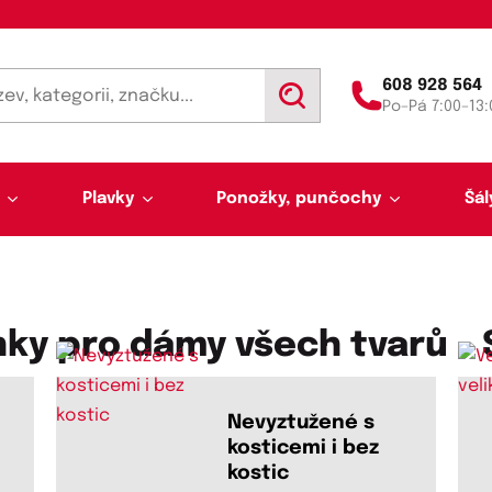
608 928 564
V
Po–Pá 7:00–13:
y
h
l
e
d
Plavky
Ponožky, punčochy
Šál
a
t
ky pro dámy všech tvarů - 
Nevyztužené s
Výprodej 50 % sleva
Akce týdne
h
kosticemi i bez
Punčochy a punčocháče
Kalhotky a tanga
Pánské plavky
Tunelové šály
Trenýrky
Letní šátky, tuniky, par
Noční košilky a pyžama
Plavky pro plnoštíhlé
Legíny
Slipy
kostic