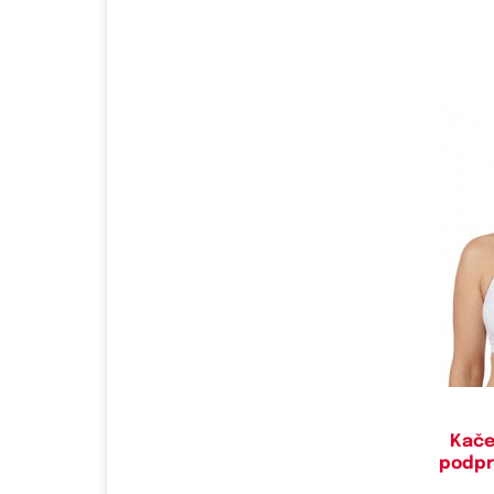
Do
85D,
Kače
podpr