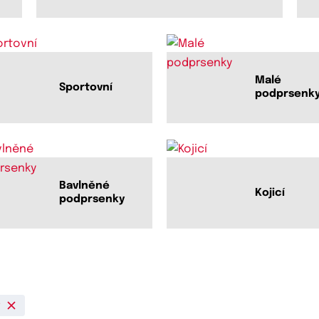
Malé
Sportovní
podprsenk
Bavlněné
Kojicí
podprsenky
t