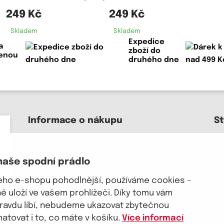
249 Kč
249 Kč
Skladem
Skladem
Expedice
a
zboží do
lenou
druhého dne
Informace o nákupu
S
Kontakt a pomoc
O nás
naše spodní prádlo
Kariéra
J
Doprava, platba
šeho e-shopu pohodlnější, používáme cookies –
Velkoobchod
 uloží ve vašem prohlížeči. Díky tomu vám
Vrácení zboží, reklamace
pravdu líbí, nebudeme ukazovat zbytečnou
Obchodní podmínky
tovat i to, co máte v košíku.
Více informací