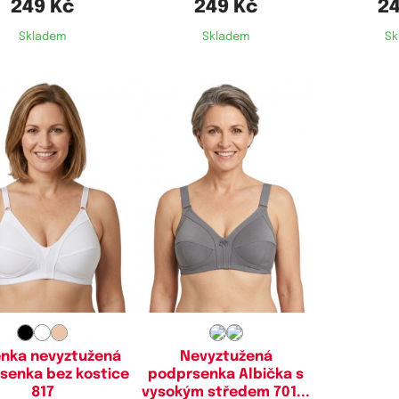
249 Kč
249 Kč
24
Skladem
Skladem
Sk
stupné velikosti:
Dostupné velikosti:
90D,
95D,
100D,
105D,
90D,
95D,
100D,
105D,
110D,
110D
115D
nka nevyztužená
Nevyztužená
senka bez kostice
podprsenka Albička s
817
vysokým středem 701...