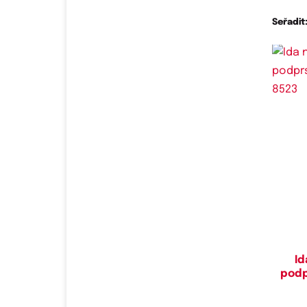
Seřadit
Do
85D,
Id
podp