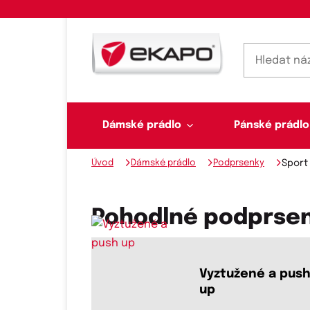
Dámské prádlo
Pánské prádlo
Úvod
Dámské prádlo
Podprsenky
Sport
Dámské prádlo
Pánské prádlo
Plavky
Ponožky, punčochy
Šály, šátky
Pohodlné podprsen
Novinky na skladě
Vyztužené a pus
up
Dvoudílné plavky
Klasické šátky
Podprsenky
Ponožky
Boxerky