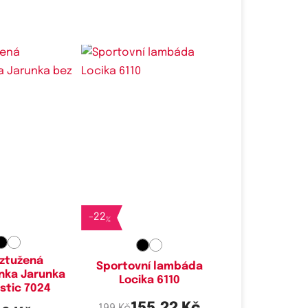
é velikosti:
Dostupné velikosti:
C,
85D,
90B,
90C,
M,
L
95C,
95D,
100B,
105B,
105C,
105D,
110C
-
22
%
ztužená
Sportovní lambáda
nka Jarunka
Locika 6110
stic 7024