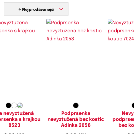
:
Nejprodávanejší
stupné velikosti:
Dostupné velikosti:
Dostupn
90D,
95D,
100D,
105D,
80B,
80C,
85C,
90B,
90C,
100C
80B,
85B,
85
110D
90D,
95B,
100C,
100D,
a nevyztužená
Podprsenka
Nevy
rsenka s krajkou
nevyztužená bez kostic
podprse
8523
Adinka 2058
bez ko