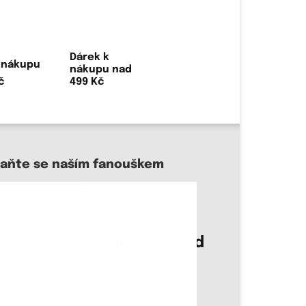
Dárek k
nákupu nad
499 Kč
taňte se naším fanouškem
sme důvěryhodný obchod