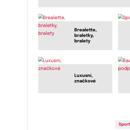
Brealette,
braletky,
bralety
Luxusní,
značkové
Spor