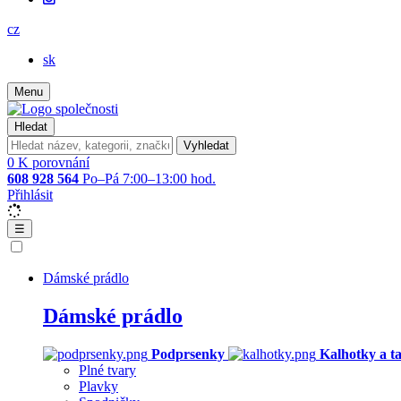
cz
sk
Menu
Hledat
Vyhledat
0
K porovnání
608 928 564
Po–Pá 7:00–13:00 hod.
Přihlásit
☰
Dámské prádlo
Dámské prádlo
Podprsenky
Kalhotky a t
Plné tvary
Plavky