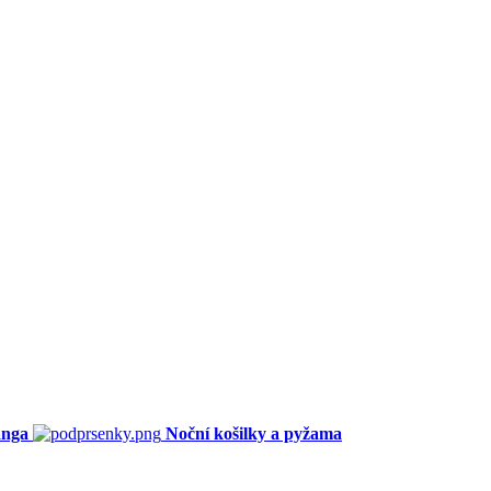
anga
Noční košilky a pyžama