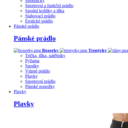
Spodničky
Sportovní a funkční prádlo
Spodní košilky a tílka
Stahovací prádlo
Erotické prádlo
Pánské prádlo
Pánské prádlo
Boxerky
Trenýrky
Trička, tílka, nátělníky
Pyžama
Spodky
Vtipné prádlo
Plavky
Sportovní prádlo
Pánské ponožky
Plavky
Plavky