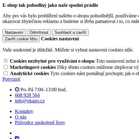
E-shop tak pohodlný jako naše spodní prádlo
Aby pro vás bylo prohlížení našeho e-shopu pohodlnější, používáme c
ukazovat zbytečnou reklamu a budeme si třeba pamatovat i to, co mát
Nastavení
Odmítnout
Souhlasit a zavřít
Cookies nastavení
Zavřít cookie lištu
Vaše soukromí je důležité. Můžete si vybrat nastavení cookies níže.
Cookies nezbytné pro využívání e-shopu
Toto nastavení nelze 
Marketingové cookies
Díky těmto cookies můžeme zlepšovat výko
Analytické cookies
Tyto cookies nám pomáhají pochopit, jak e-s
Potvrzuji
Po–Pá 7:00–13:00 hod.
608 928 564
info@ekapo.cz
Kontakty
O nás
Průvodce spokojené ženy