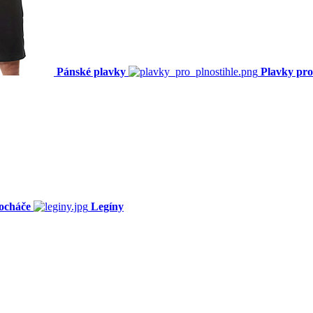
Pánské plavky
Plavky pro
ocháče
Legíny