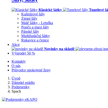
Klasické šátky
Tunelové šá
Kašmírové šály
Zimní šály
Malé šátky - Letuška
Pončo a maxi šály
Pánské šály
Multifunkční šátky
Rukavice a čepice
Akce
Novinky na skladě
Výprodej 50 %
Kontakty
O nás
Průvodce spokojené ženy
Úvod
Dámské prádlo
Podprsenky
Spach