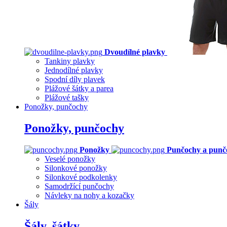
Dvoudílné plavky
Tankiny plavky
Jednodílné plavky
Spodní díly plavek
Plážové šátky a parea
Plážové tašky
Ponožky, punčochy
Ponožky, punčochy
Ponožky
Punčochy a punč
Veselé ponožky
Silonkové ponožky
Silonkové podkolenky
Samodržící punčochy
Návleky na nohy a kozačky
Šály
Šály, šátky