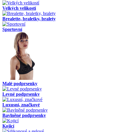
Velkých velikostí
Brealette, braletky, bralety
Sportovní
Malé podprsenky
Levné podprsenky
Luxusní, značkové
Bavlněné podprsenky
Kojicí