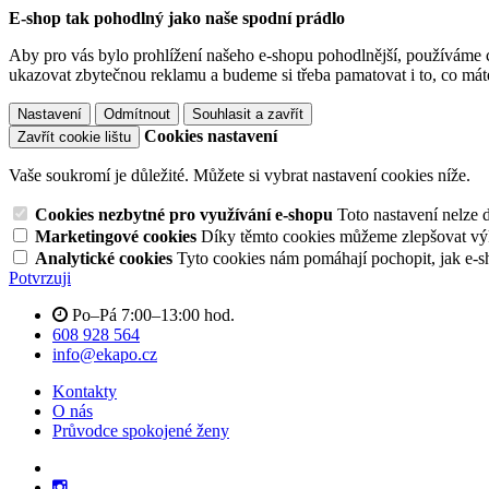
E-shop tak pohodlný jako naše spodní prádlo
Aby pro vás bylo prohlížení našeho e-shopu pohodlnější, používáme c
ukazovat zbytečnou reklamu a budeme si třeba pamatovat i to, co mát
Nastavení
Odmítnout
Souhlasit a zavřít
Cookies nastavení
Zavřít cookie lištu
Vaše soukromí je důležité. Můžete si vybrat nastavení cookies níže.
Cookies nezbytné pro využívání e-shopu
Toto nastavení nelze 
Marketingové cookies
Díky těmto cookies můžeme zlepšovat výko
Analytické cookies
Tyto cookies nám pomáhají pochopit, jak e-s
Potvrzuji
Po–Pá 7:00–13:00 hod.
608 928 564
info@ekapo.cz
Kontakty
O nás
Průvodce spokojené ženy