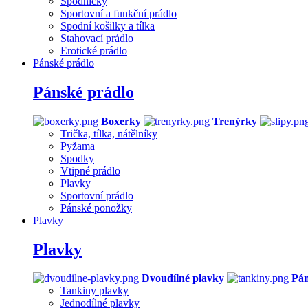
Spodničky
Sportovní a funkční prádlo
Spodní košilky a tílka
Stahovací prádlo
Erotické prádlo
Pánské prádlo
Pánské prádlo
Boxerky
Trenýrky
Trička, tílka, nátělníky
Pyžama
Spodky
Vtipné prádlo
Plavky
Sportovní prádlo
Pánské ponožky
Plavky
Plavky
Dvoudílné plavky
Pán
Tankiny plavky
Jednodílné plavky