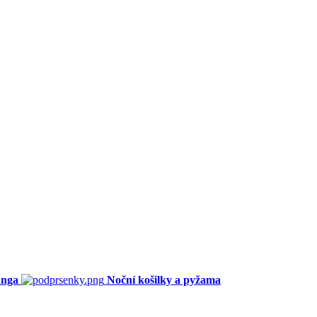
anga
Noční košilky a pyžama