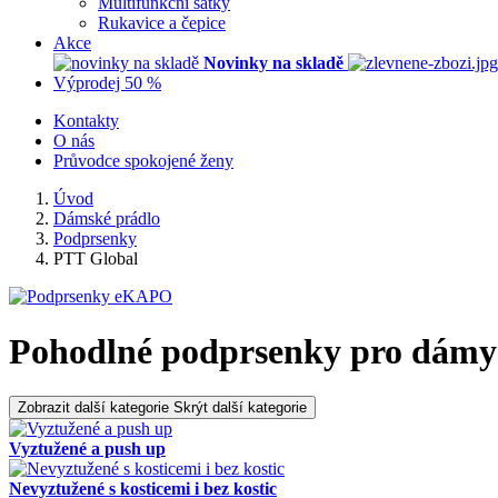
Multifunkční šátky
Rukavice a čepice
Akce
Novinky na skladě
Výprodej 50 %
Kontakty
O nás
Průvodce spokojené ženy
Úvod
Dámské prádlo
Podprsenky
PTT Global
Pohodlné podprsenky pro dámy 
Zobrazit další kategorie
Skrýt další kategorie
Vyztužené a push up
Nevyztužené s kosticemi i bez kostic