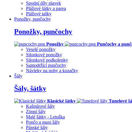
Spodní díly plavek
Plážové šátky a parea
Plážové tašky
Ponožky, punčochy
Ponožky, punčochy
Ponožky
Punčochy a punč
Veselé ponožky
Silonkové ponožky
Silonkové podkolenky
Samodržící punčochy
Návleky na nohy a kozačky
Šály
Šály, šátky
Klasické šátky
Tunelové šá
Kašmírové šály
Zimní šály
Malé šátky - Letuška
Pončo a maxi šály
Pánské šály