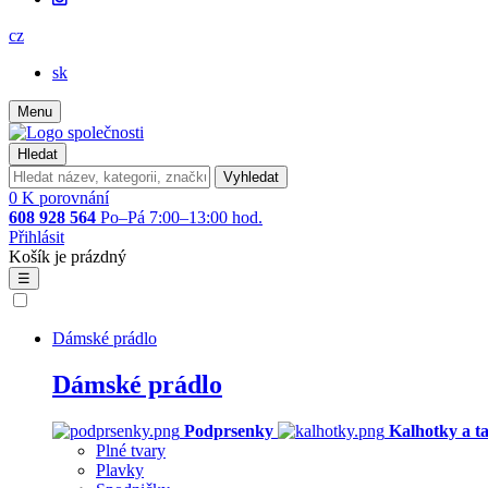
cz
sk
Menu
Hledat
Vyhledat
0
K porovnání
608 928 564
Po–Pá 7:00–13:00 hod.
Přihlásit
Košík je prázdný
☰
Dámské prádlo
Dámské prádlo
Podprsenky
Kalhotky a t
Plné tvary
Plavky