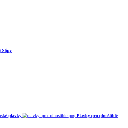
Slipy
ské plavky
Plavky pro plnoštíhlé