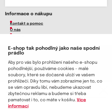
Informace o nákupu
Kontakt a pomoc
O nás
Kariéra
Doprava, platba
E-shop tak pohodlný jako naše spodní
Velkoobchod
prádlo
Vrácení zboží, reklamace
Obchodní podmínky
Aby pro vás bylo prohlížení našeho e-shopu
Průvodce spokojené ženy
pohodlnější, používáme cookies – malé
soubory, které se dočasně uloží ve vašem
Staňte se naším fanouškem
prohlížeči. Díky tomu vám zobrazíme jen to, co
eKAPO KLUB
se vám opravdu líbí, nebudeme ukazovat
Sleva 100 Kč na první nákup
nad 1000 Kč
zbytečnou reklamu a budeme si třeba
pamatovat i to, co máte v košíku.
Více
Jsme důvěryhodný obchod
informací