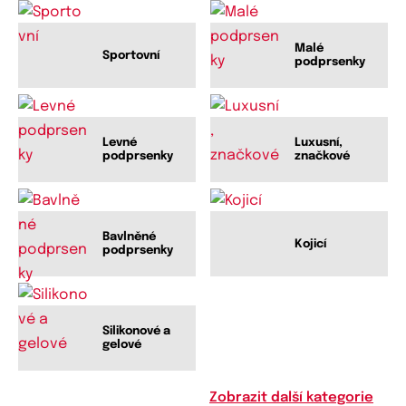
Malé
Sportovní
podprsenky
Levné
Luxusní,
podprsenky
značkové
Bavlněné
Kojicí
podprsenky
Silikonové a
gelové
Zobrazit další kategorie