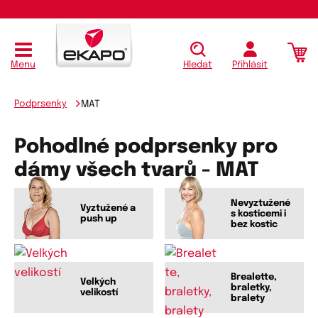
Menu
Hledat
Přihlásit
Podprsenky
MAT
Pohodlné podprsenky pro
dámy všech tvarů - MAT
Nevyztužené
Vyztužené a
s kosticemi i
push up
bez kostic
Brealette,
Velkých
braletky,
velikostí
bralety