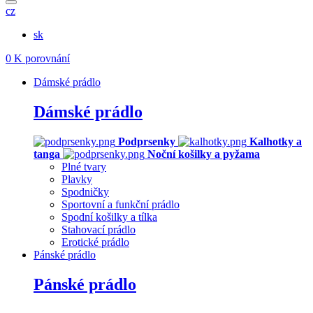
cz
sk
0
K porovnání
Dámské prádlo
Dámské prádlo
Podprsenky
Kalhotky a
tanga
Noční košilky a pyžama
Plné tvary
Plavky
Spodničky
Sportovní a funkční prádlo
Spodní košilky a tílka
Stahovací prádlo
Erotické prádlo
Pánské prádlo
Pánské prádlo