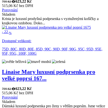
623,22 Kč
799 Kč
515,06 Kč bez DPH
Porovnání
Skladem
Krista je luxusní prodyšná podprsenka s vyztuženými košíčky a
krajkovou ozdobou. Doko...
-
22
%
Dostupné velikosti:
75D,
80C,
80D,
80E,
85D,
90C,
90D,
90F,
90G,
95C,
95D,
95E,
95F,
95G,
100F,
100G
Linaise Mary luxusní podprsenka pro
velké poprsí 167...
623,22 Kč
799 Kč
515,06 Kč bez DPH
Porovnání
Skladem