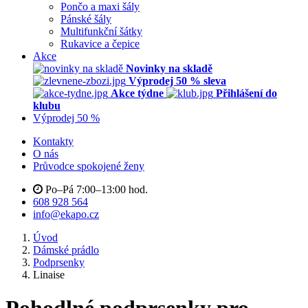
Malé šátky - Letuška
Pončo a maxi šály
Pánské šály
Multifunkční šátky
Rukavice a čepice
Akce
Novinky na skladě
Výprodej 50 % sleva
Akce týdne
Přihlášení do
klubu
Výprodej 50 %
Kontakty
O nás
Průvodce spokojené ženy
Po–Pá 7:00–13:00 hod.
608 928 564
info@ekapo.cz
Úvod
Dámské prádlo
Podprsenky
Linaise