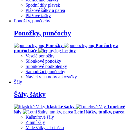
Jednodílné plavky
Spodní díly plavek
Plážové šátky a parea
Plážové tašky
Ponožky, punčochy
Ponožky, punčochy
Ponožky
Punčochy a
punčocháče
Legíny
Veselé ponožky
Silonkové ponožky
Silonkové podkolenky
Samodržící punčochy
Návleky na nohy a kozačky
Šály
Šály, šátky
Klasické šátky
Tunelové
šály
Letní šátky, tuniky, parea
Kašmírové šály
Zimní šály