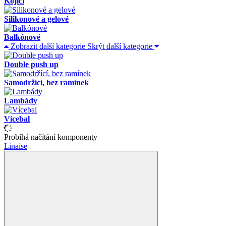
Kojicí
Silikonové a gelové
Balkónové
Zobrazit další kategorie
Skrýt další kategorie
Double push up
Samodržící, bez ramínek
Lambády
Vícebal
Probíhá načítání komponenty
Linaise