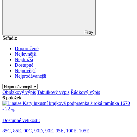
Filtry
Seřadit:
Doporučené
Nejlevnější
Nejdražší
Dostupné
Nejnovější
Nejprodávanejší
Obrázkový výpis
Tabulkový výpis
Řádkový výpis
6
položek
-
22
%
Dostupné velikosti:
85C,
85E,
90C,
90D,
90E,
95E,
100E,
105E