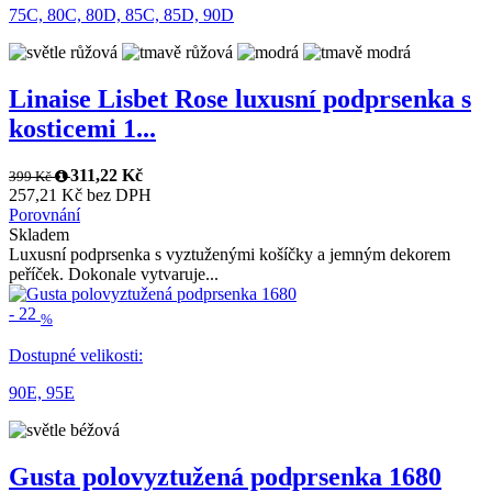
75C,
80C,
80D,
85C,
85D,
90D
Linaise Lisbet Rose luxusní podprsenka s
kosticemi 1...
311,22 Kč
399 Kč
257,21 Kč bez DPH
Porovnání
Skladem
Luxusní podprsenka s vyztuženými košíčky a jemným dekorem
peříček. Dokonale vytvaruje...
-
22
%
Dostupné velikosti:
90E,
95E