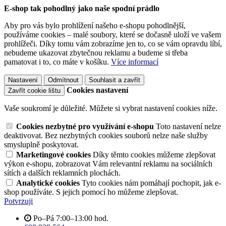
E-shop tak pohodlný jako naše spodní prádlo
Aby pro vás bylo prohlížení našeho e-shopu pohodlnější,
používáme cookies – malé soubory, které se dočasně uloží ve vašem
prohlížeči. Díky tomu vám zobrazíme jen to, co se vám opravdu líbí,
nebudeme ukazovat zbytečnou reklamu a budeme si třeba
pamatovat i to, co máte v košíku.
Více informací
Nastavení
Odmítnout
Souhlasit a zavřít
Cookies nastavení
Zavřít cookie lištu
Vaše soukromí je důležité. Můžete si vybrat nastavení cookies níže.
Cookies nezbytné pro využívání e-shopu
Toto nastavení nelze
deaktivovat. Bez nezbytných cookies souborů nelze naše služby
smysluplně poskytovat.
Marketingové cookies
Díky těmto cookies můžeme zlepšovat
výkon e-shopu, zobrazovat Vám relevantní reklamu na sociálních
sítích a dalších reklamních plochách.
Analytické cookies
Tyto cookies nám pomáhají pochopit, jak e-
shop používáte. S jejich pomocí ho můžeme zlepšovat.
Potvrzuji
Po–Pá 7:00–13:00 hod.