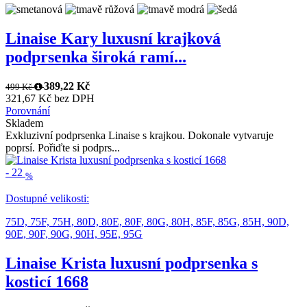
Linaise Kary luxusní krajková
podprsenka široká ramí...
389,22 Kč
499 Kč
321,67 Kč bez DPH
Porovnání
Skladem
Exkluzivní podprsenka Linaise s krajkou. Dokonale vytvaruje
poprsí. Pořiďte si podprs...
-
22
%
Dostupné velikosti:
75D,
75F,
75H,
80D,
80E,
80F,
80G,
80H,
85F,
85G,
85H,
90D,
90E,
90F,
90G,
90H,
95E,
95G
Linaise Krista luxusní podprsenka s
kosticí 1668