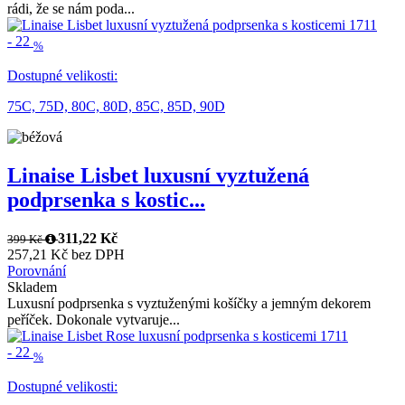
Dámská luxusní podprsenka pro ženy s větším poprsím. Jsme velice
rádi, že se nám poda...
-
22
%
Dostupné velikosti:
75C,
75D,
80C,
80D,
85C,
85D,
90D
Linaise Lisbet luxusní vyztužená
podprsenka s kostic...
311,22 Kč
399 Kč
257,21 Kč bez DPH
Porovnání
Skladem
Luxusní podprsenka s vyztuženými košíčky a jemným dekorem
peříček. Dokonale vytvaruje...
-
22
%
Dostupné velikosti: