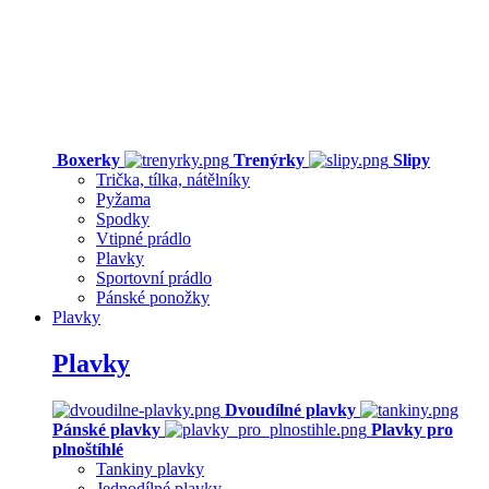
Boxerky
Trenýrky
Slipy
Trička, tílka, nátělníky
Pyžama
Spodky
Vtipné prádlo
Plavky
Sportovní prádlo
Pánské ponožky
Plavky
Plavky
Dvoudílné plavky
Pánské plavky
Plavky pro
plnoštíhlé
Tankiny plavky