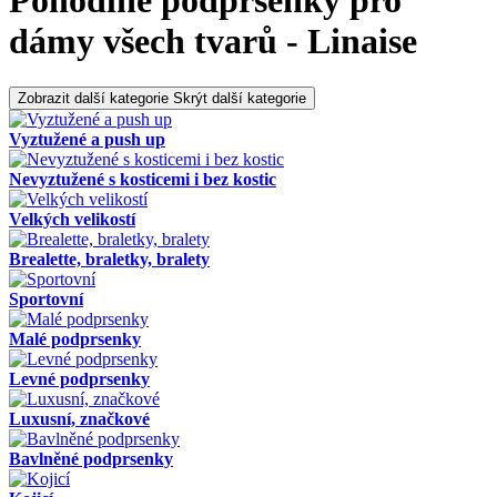
Pohodlné podprsenky pro
dámy všech tvarů - Linaise
Zobrazit další kategorie
Skrýt další kategorie
Vyztužené a push up
Nevyztužené s kosticemi i bez kostic
Velkých velikostí
Brealette, braletky, bralety
Sportovní
Malé podprsenky
Levné podprsenky
Luxusní, značkové
Bavlněné podprsenky