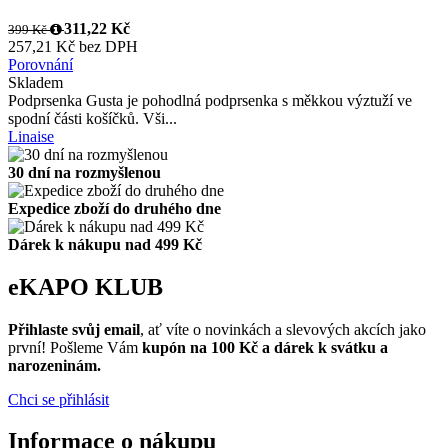
Gusta polovyztužená podprsenka 1680
311,22 Kč
399 Kč
257,21 Kč bez DPH
Porovnání
Skladem
Podprsenka Gusta je pohodlná podprsenka s měkkou výztuží ve
spodní části košíčků. Vši...
Linaise
30 dní na rozmyšlenou
Expedice zboží do druhého dne
Dárek k nákupu nad 499 Kč
eKAPO KLUB
Přihlaste svůj email
, ať víte o novinkách a slevových akcích jako
první! Pošleme Vám
kupón na 100 Kč a dárek k svátku a
narozeninám.
Chci se přihlásit