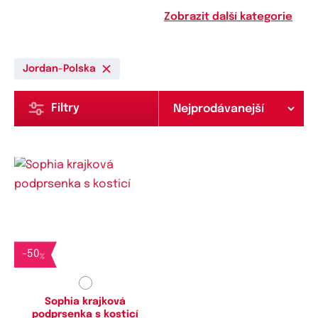
Zobrazit další kategorie
Jordan-Polska
Filtry
Dostupné velikosti:
80D
-
50
%
Sophia krajková
podprsenka s kosticí