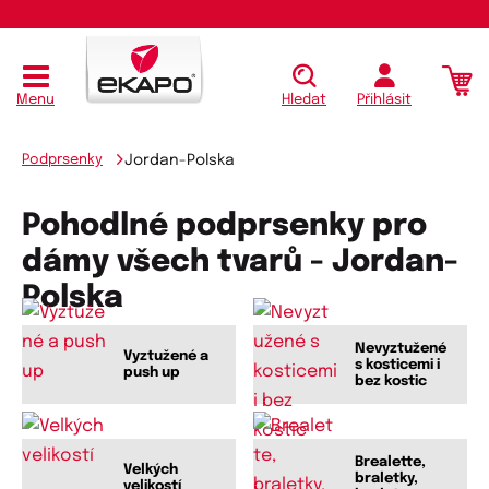
Menu
Hledat
Přihlásit
Podprsenky
Jordan-Polska
Pohodlné podprsenky pro
dámy všech tvarů - Jordan-
Polska
Nevyztužené
Vyztužené a
s kosticemi i
push up
bez kostic
Brealette,
Velkých
braletky,
velikostí