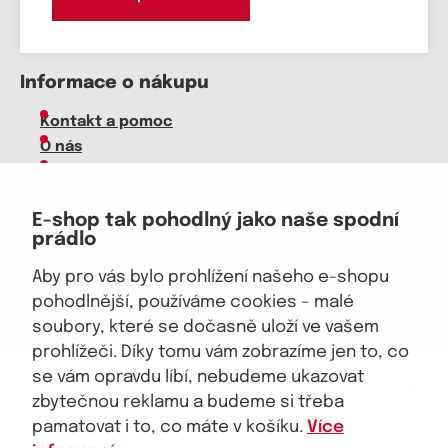
Informace o nákupu
Kontakt a pomoc
O nás
Kariéra
Doprava, platba
E-shop tak pohodlný jako naše spodní
Velkoobchod
prádlo
Vrácení zboží, reklamace
Obchodní podmínky
Aby pro vás bylo prohlížení našeho e-shopu
Průvodce spokojené ženy
pohodlnější, používáme cookies – malé
soubory, které se dočasně uloží ve vašem
Staňte se naším fanouškem
prohlížeči. Díky tomu vám zobrazíme jen to, co
eKAPO KLUB
se vám opravdu líbí, nebudeme ukazovat
Sleva 100 Kč na první nákup
nad 1000 Kč
zbytečnou reklamu a budeme si třeba
pamatovat i to, co máte v košíku.
Více
Jsme důvěryhodný obchod