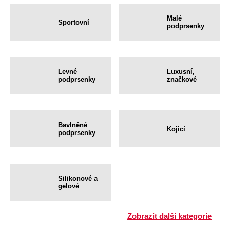
Malé
Sportovní
podprsenky
Levné
Luxusní,
podprsenky
značkové
Bavlněné
Kojicí
podprsenky
Silikonové a
gelové
Zobrazit další kategorie