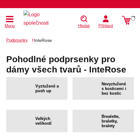
Menu
Hledat
Přihlásit
Podprsenky
InteRose
Pohodlné podprsenky pro
dámy všech tvarů - InteRose
Nevyztužené
Vyztužené a
s kosticemi i
push up
bez kostic
Brealette,
Velkých
braletky,
velikostí
bralety