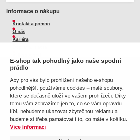
Informace o nákupu
Kontakt a pomoc
O nás
Kariéra
Doprava, platba
Velkoobchod
E-shop tak pohodlný jako naše spodní
Vrácení zboží, reklamace
prádlo
Obchodní podmínky
Průvodce spokojené ženy
Aby pro vás bylo prohlížení našeho e-shopu
pohodlnější, používáme cookies – malé soubory,
Staňte se naším fanouškem
které se dočasně uloží ve vašem prohlížeči. Díky
tomu vám zobrazíme jen to, co se vám opravdu
líbí, nebudeme ukazovat zbytečnou reklamu a
budeme si třeba pamatovat i to, co máte v košíku.
Jsme důvěryhodný obchod
Více informací