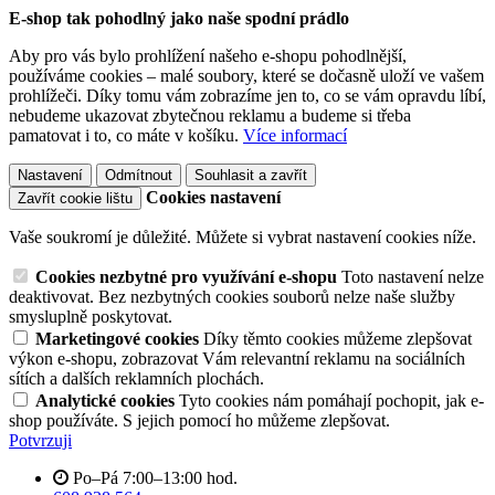
E-shop tak pohodlný jako naše spodní prádlo
Aby pro vás bylo prohlížení našeho e-shopu pohodlnější,
používáme cookies – malé soubory, které se dočasně uloží ve vašem
prohlížeči. Díky tomu vám zobrazíme jen to, co se vám opravdu líbí,
nebudeme ukazovat zbytečnou reklamu a budeme si třeba
pamatovat i to, co máte v košíku.
Více informací
Nastavení
Odmítnout
Souhlasit a zavřít
Cookies nastavení
Zavřít cookie lištu
Vaše soukromí je důležité. Můžete si vybrat nastavení cookies níže.
Cookies nezbytné pro využívání e-shopu
Toto nastavení nelze
deaktivovat. Bez nezbytných cookies souborů nelze naše služby
smysluplně poskytovat.
Marketingové cookies
Díky těmto cookies můžeme zlepšovat
výkon e-shopu, zobrazovat Vám relevantní reklamu na sociálních
sítích a dalších reklamních plochách.
Analytické cookies
Tyto cookies nám pomáhají pochopit, jak e-
shop používáte. S jejich pomocí ho můžeme zlepšovat.
Potvrzuji
Po–Pá 7:00–13:00 hod.