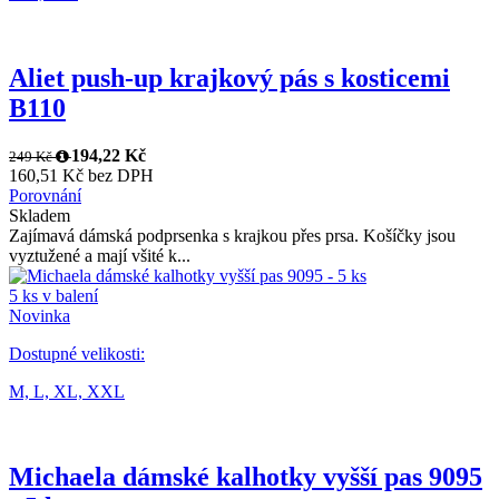
Aliet push-up krajkový pás s kosticemi
B110
194,22 Kč
249 Kč
160,51 Kč bez DPH
Porovnání
Skladem
Zajímavá dámská podprsenka s krajkou přes prsa. Košíčky jsou
vyztužené a mají všité k...
5 ks v balení
Novinka
Dostupné velikosti:
M,
L,
XL,
XXL
Michaela dámské kalhotky vyšší pas 9095