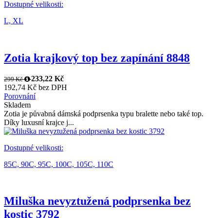
Dostupné velikosti:
L,
XL
Zotia krajkový top bez zapínání 8848
233,22 Kč
299 Kč
192,74 Kč bez DPH
Porovnání
Skladem
Zotia je půvabná dámská podprsenka typu bralette nebo také top.
Díky luxusní krajce j...
Dostupné velikosti:
85C,
90C,
95C,
100C,
105C,
110C
Miluška nevyztužená podprsenka bez
kostic 3792