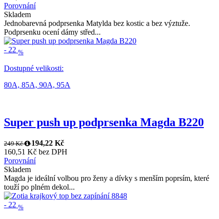
Porovnání
Skladem
Jednobarevná podprsenka Matylda bez kostic a bez výztuže.
Podprsenku ocení dámy střed...
-
22
%
Dostupné velikosti:
80A,
85A,
90A,
95A
Super push up podprsenka Magda B220
194,22 Kč
249 Kč
160,51 Kč bez DPH
Porovnání
Skladem
Magda je ideální volbou pro ženy a dívky s menším poprsím, které
touží po plném dekol...
-
22
%