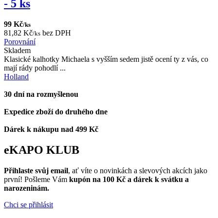
- 5 ks
99 Kč
/ks
81,82 Kč
bez DPH
/ks
Porovnání
Skladem
Klasické kalhotky Michaela s vyšším sedem jistě ocení ty z vás, co
mají rády pohodlí ...
Holland
30 dní na rozmyšlenou
Expedice zboží do druhého dne
Dárek k nákupu nad 499 Kč
eKAPO KLUB
Přihlaste svůj email
, ať víte o novinkách a slevových akcích jako
první! Pošleme Vám
kupón na 100 Kč a dárek k svátku a
narozeninám.
Chci se přihlásit