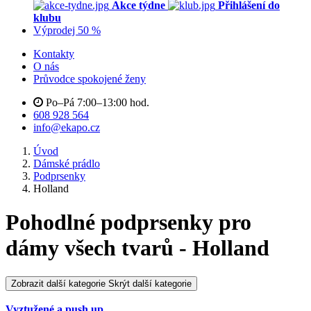
Akce týdne
Přihlášení do
klubu
Výprodej 50 %
Kontakty
O nás
Průvodce spokojené ženy
Po–Pá 7:00–13:00 hod.
608 928 564
info@ekapo.cz
Úvod
Dámské prádlo
Podprsenky
Holland
Pohodlné podprsenky pro
dámy všech tvarů - Holland
Zobrazit další kategorie
Skrýt další kategorie
Vyztužené a push up