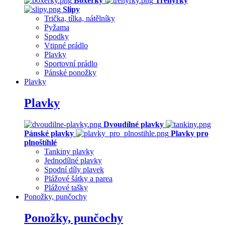
Boxerky
Trenýrky
Slipy
Trička, tílka, nátělníky
Pyžama
Spodky
Vtipné prádlo
Plavky
Sportovní prádlo
Pánské ponožky
Plavky
Plavky
Dvoudílné plavky
Pánské plavky
Plavky pro
plnoštíhlé
Tankiny plavky
Jednodílné plavky
Spodní díly plavek
Plážové šátky a parea
Plážové tašky
Ponožky, punčochy
Ponožky, punčochy