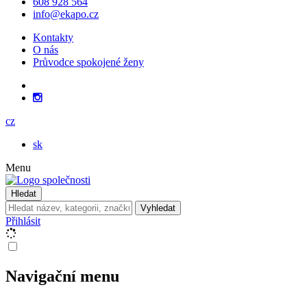
608 928 564
info@ekapo.cz
Kontakty
O nás
Průvodce spokojené ženy
cz
sk
Menu
Hledat
Vyhledat
Přihlásit
Navigační menu