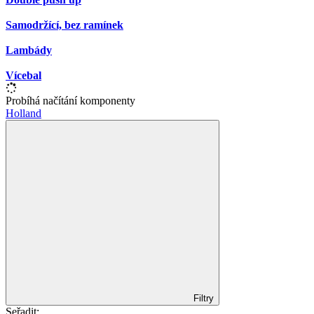
Samodržící, bez ramínek
Lambády
Vícebal
Probíhá načítání komponenty
Holland
Filtry
Seřadit: