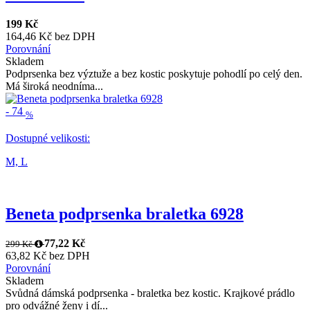
199 Kč
164,46 Kč bez DPH
Porovnání
Skladem
Podprsenka bez výztuže a bez kostic poskytuje pohodlí po celý den.
Má široká neodníma...
-
74
%
Dostupné velikosti:
M,
L
Beneta podprsenka braletka 6928
77,22 Kč
299 Kč
63,82 Kč bez DPH
Porovnání
Skladem
Svůdná dámská podprsenka - braletka bez kostic. Krajkové prádlo
pro odvážné ženy i dí...