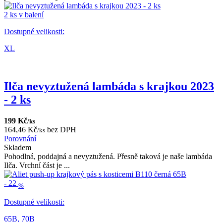
2 ks v balení
Dostupné velikosti:
XL
Ilča nevyztužená lambáda s krajkou 2023
- 2 ks
199 Kč
/ks
164,46 Kč
bez DPH
/ks
Porovnání
Skladem
Pohodlná, poddajná a nevyztužená. Přesně taková je naše lambáda
Ilča. Vrchní část je ...
-
22
%
Dostupné velikosti:
65B,
70B