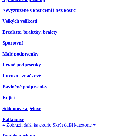
Nevyztužené s kosticemi i bez kostic
Velkých velikostí
Brealette, braletky, bralety
Sportovní
Malé podprsenky
Levné podprsenky
Luxusní, značkové
Bavlněné podprsenky
Kojicí
Silikonové a gelové
Balkónové
Zobrazit další kategorie
Skrýt další kategorie
Double push up