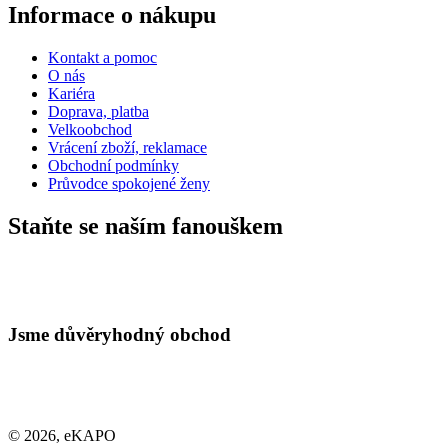
Informace o nákupu
Kontakt a pomoc
O nás
Kariéra
Doprava, platba
Velkoobchod
Vrácení zboží, reklamace
Obchodní podmínky
Průvodce spokojené ženy
Staňte se naším fanouškem
eKAPO KLUB
Sleva 100 Kč na první nákup
nad 1000 Kč
Jsme důvěryhodný obchod
Ano, chci se přihlásit
© 2026, eKAPO