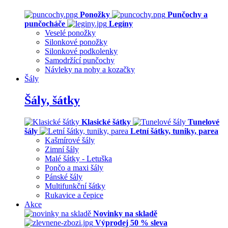
Ponožky
Punčochy a
punčocháče
Legíny
Veselé ponožky
Silonkové ponožky
Silonkové podkolenky
Samodržící punčochy
Návleky na nohy a kozačky
Šály
Šály, šátky
Klasické šátky
Tunelové
šály
Letní šátky, tuniky, parea
Kašmírové šály
Zimní šály
Malé šátky - Letuška
Pončo a maxi šály
Pánské šály
Multifunkční šátky
Rukavice a čepice
Akce
Novinky na skladě
Výprodej 50 % sleva