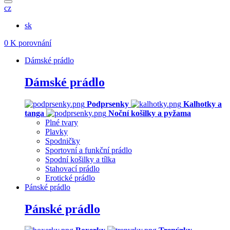
cz
sk
0
K porovnání
Dámské prádlo
Dámské prádlo
Podprsenky
Kalhotky a
tanga
Noční košilky a pyžama
Plné tvary
Plavky
Spodničky
Sportovní a funkční prádlo
Spodní košilky a tílka
Stahovací prádlo
Erotické prádlo
Pánské prádlo
Pánské prádlo