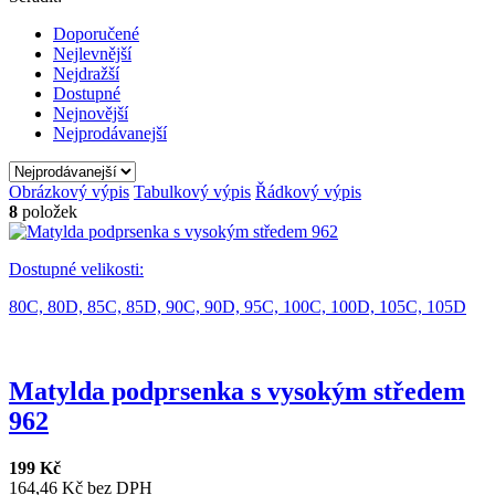
Doporučené
Nejlevnější
Nejdražší
Dostupné
Nejnovější
Nejprodávanejší
Obrázkový výpis
Tabulkový výpis
Řádkový výpis
8
položek
Dostupné velikosti:
80C,
80D,
85C,
85D,
90C,
90D,
95C,
100C,
100D,
105C,
105D
Matylda podprsenka s vysokým středem
962
199 Kč
164,46 Kč bez DPH