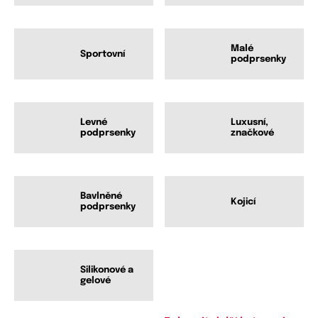
Malé
Sportovní
podprsenky
Levné
Luxusní,
podprsenky
značkové
Bavlněné
Kojicí
podprsenky
Silikonové a
gelové