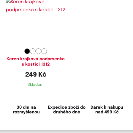
Dostupné velikosti:
80C,
80D,
85C,
90C,
90D,
100C,
100D,
105D
Keren krajková podprsenka
s kosticí 1312
249 Kč
Skladem
30 dní na
Expedice zboží do
Dárek k nákupu
rozmyšlenou
druhého dne
nad 499 Kč