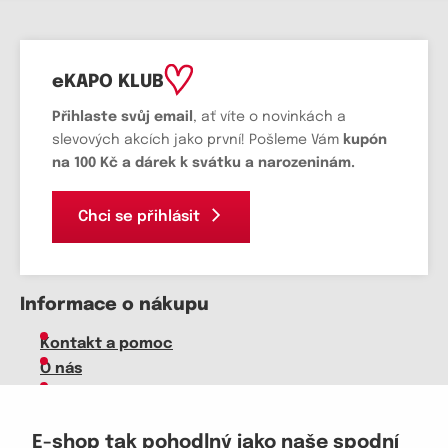
eKAPO KLUB
Přihlaste svůj email
, ať víte o novinkách a
slevových akcích jako první! Pošleme Vám
kupón
na 100 Kč a dárek k svátku a narozeninám.
Chci se přihlásit
Informace o nákupu
Kontakt a pomoc
O nás
Kariéra
Doprava, platba
E-shop tak pohodlný jako naše spodní
Velkoobchod