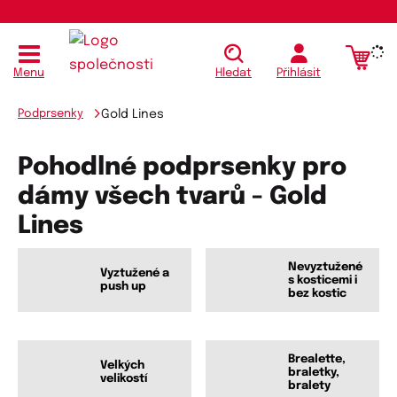
Menu
Hledat
Přihlásit
Podprsenky
Gold Lines
Pohodlné podprsenky pro
dámy všech tvarů - Gold
Lines
Nevyztužené
Vyztužené a
s kosticemi i
push up
bez kostic
Brealette,
Velkých
braletky,
velikostí
bralety