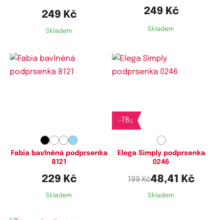
249 Kč
249 Kč
Skladem
Skladem
Dostupné velikosti:
Dostupné velikosti:
75B,
75C,
80B,
80C,
85C,
90B
75C
-
76
%
Fabia bavlněná podprsenka
Elega Simply podprsenka
8121
0246
229 Kč
48,41 Kč
199 Kč
Skladem
Skladem