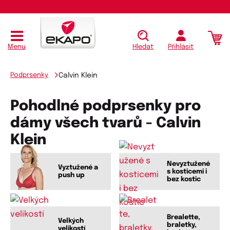
Menu
Hledat
Přihlásit
Podprsenky
Calvin Klein
Pohodlné podprsenky pro
dámy všech tvarů - Calvin
Klein
Nevyztužené
Vyztužené a
s kosticemi i
push up
bez kostic
Brealette,
Velkých
braletky,
velikostí