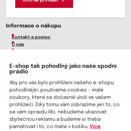
Chci se přihlásit
Informace o nákupu
Kontakt a pomoc
O nás
Kariéra
Doprava, platba
E-shop tak pohodlný jako naše spodní
Velkoobchod
prádlo
Vrácení zboží, reklamace
Obchodní podmínky
Aby pro vás bylo prohlížení našeho e-shopu
Průvodce spokojené ženy
pohodlnější, používáme cookies – malé
soubory, které se dočasně uloží ve vašem
Staňte se naším fanouškem
prohlížeči. Díky tomu vám zobrazíme jen to, co
eKAPO KLUB
se vám opravdu líbí, nebudeme ukazovat
Sleva 100 Kč na první nákup
nad 1000 Kč
zbytečnou reklamu a budeme si třeba
pamatovat i to, co máte v košíku.
Více