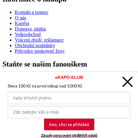
Kontakt a pomoc
O nás
Kariéra
Doprava, platba
Velkoobchod
Vrácení zboží, reklamace
Obchodní podmínky
Průvodce spokojené ženy
Staňte se naším fanouškem
eKAPO KLUB
Sleva 100 Kč na první nákup
nad 1000 Kč
Jsme důvěryhodný obchod
Ano, chci se přihlásit
© 2026, eKAPO
Zásady zpracování
údajů
osobních