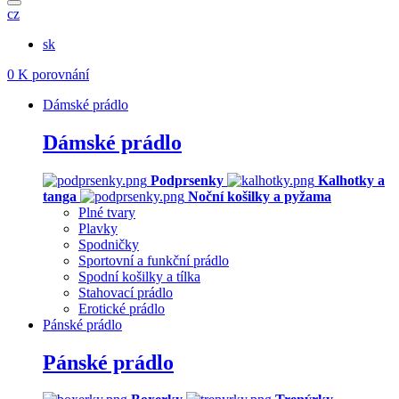
cz
sk
0
K porovnání
Dámské prádlo
Dámské prádlo
Podprsenky
Kalhotky a
tanga
Noční košilky a pyžama
Plné tvary
Plavky
Spodničky
Sportovní a funkční prádlo
Spodní košilky a tílka
Stahovací prádlo
Erotické prádlo
Pánské prádlo
Pánské prádlo