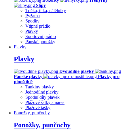
Boxerky
Trenýrky
Slipy
Trička, tílka, nátělníky
Pyžama
Spodky
Vtipné prádlo
Plavky
Sportovní prádlo
Pánské ponožky
Plavky
Plavky
Dvoudílné plavky
Pánské plavky
Plavky pro
plnoštíhlé
Tankiny plavky
Jednodílné plavky
Spodní díly plavek
Plážové šátky a parea
Plážové tašky
Ponožky, punčochy
Ponožky, punčochy