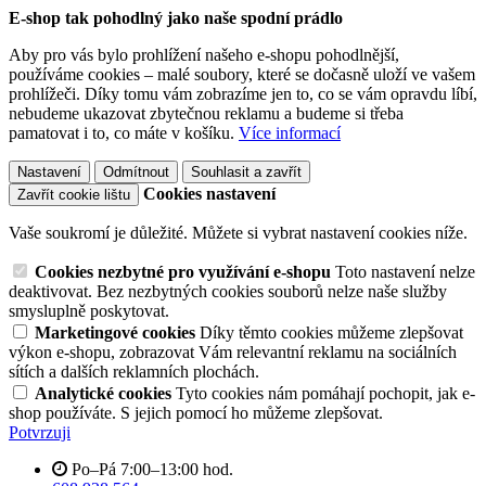
E-shop tak pohodlný jako naše spodní prádlo
Aby pro vás bylo prohlížení našeho e-shopu pohodlnější,
používáme cookies – malé soubory, které se dočasně uloží ve vašem
prohlížeči. Díky tomu vám zobrazíme jen to, co se vám opravdu líbí,
nebudeme ukazovat zbytečnou reklamu a budeme si třeba
pamatovat i to, co máte v košíku.
Více informací
Nastavení
Odmítnout
Souhlasit a zavřít
Cookies nastavení
Zavřít cookie lištu
Vaše soukromí je důležité. Můžete si vybrat nastavení cookies níže.
Cookies nezbytné pro využívání e-shopu
Toto nastavení nelze
deaktivovat. Bez nezbytných cookies souborů nelze naše služby
smysluplně poskytovat.
Marketingové cookies
Díky těmto cookies můžeme zlepšovat
výkon e-shopu, zobrazovat Vám relevantní reklamu na sociálních
sítích a dalších reklamních plochách.
Analytické cookies
Tyto cookies nám pomáhají pochopit, jak e-
shop používáte. S jejich pomocí ho můžeme zlepšovat.
Potvrzuji
Po–Pá 7:00–13:00 hod.