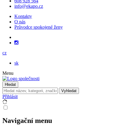
608 928 564
info@ekapo.cz
Kontakty
O nás
Průvodce spokojené ženy
cz
sk
Menu
Hledat
Vyhledat
Přihlásit
Navigační menu