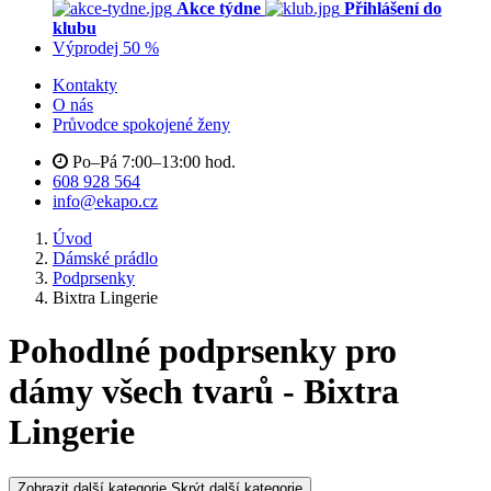
Akce týdne
Přihlášení do
klubu
Výprodej 50 %
Kontakty
O nás
Průvodce spokojené ženy
Po–Pá 7:00–13:00 hod.
608 928 564
info@ekapo.cz
Úvod
Dámské prádlo
Podprsenky
Bixtra Lingerie
Pohodlné podprsenky pro
dámy všech tvarů - Bixtra
Lingerie
Zobrazit další kategorie
Skrýt další kategorie