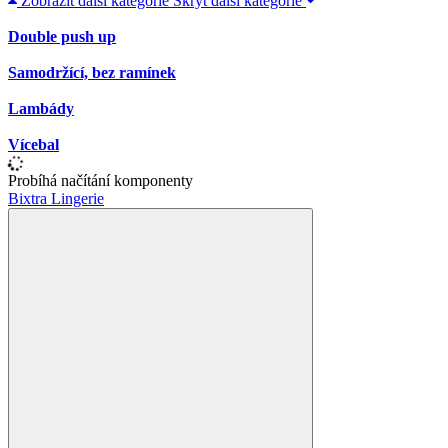
Zobrazit další kategorie
Skrýt další kategorie
Double push up
Samodržící, bez ramínek
Lambády
Vícebal
Probíhá načítání komponenty
Bixtra Lingerie