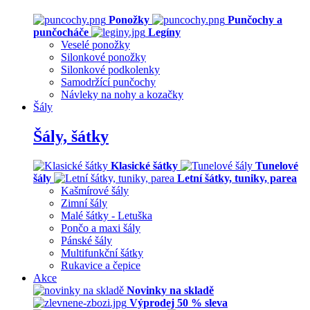
Ponožky
Punčochy a
punčocháče
Legíny
Veselé ponožky
Silonkové ponožky
Silonkové podkolenky
Samodržící punčochy
Návleky na nohy a kozačky
Šály
Šály, šátky
Klasické šátky
Tunelové
šály
Letní šátky, tuniky, parea
Kašmírové šály
Zimní šály
Malé šátky - Letuška
Pončo a maxi šály
Pánské šály
Multifunkční šátky
Rukavice a čepice
Akce
Novinky na skladě
Výprodej 50 % sleva