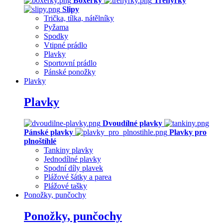
Boxerky
Trenýrky
Slipy
Trička, tílka, nátělníky
Pyžama
Spodky
Vtipné prádlo
Plavky
Sportovní prádlo
Pánské ponožky
Plavky
Plavky
Dvoudílné plavky
Pánské plavky
Plavky pro
plnoštíhlé
Tankiny plavky
Jednodílné plavky
Spodní díly plavek
Plážové šátky a parea
Plážové tašky
Ponožky, punčochy
Ponožky, punčochy