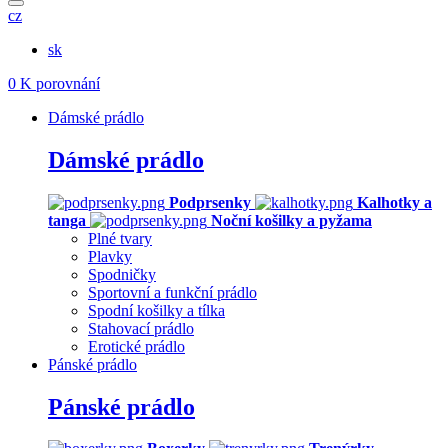
cz
sk
0
K porovnání
Dámské prádlo
Dámské prádlo
Podprsenky
Kalhotky a
tanga
Noční košilky a pyžama
Plné tvary
Plavky
Spodničky
Sportovní a funkční prádlo
Spodní košilky a tílka
Stahovací prádlo
Erotické prádlo
Pánské prádlo
Pánské prádlo