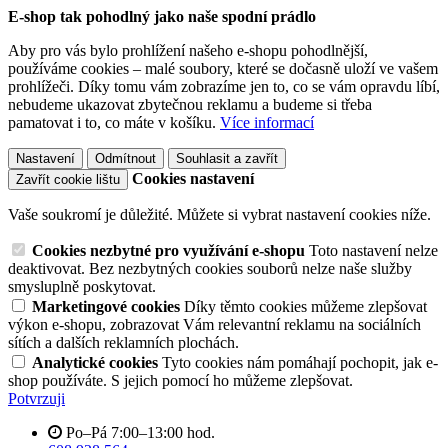
E-shop tak pohodlný jako naše spodní prádlo
Aby pro vás bylo prohlížení našeho e-shopu pohodlnější,
používáme cookies – malé soubory, které se dočasně uloží ve vašem
prohlížeči. Díky tomu vám zobrazíme jen to, co se vám opravdu líbí,
nebudeme ukazovat zbytečnou reklamu a budeme si třeba
pamatovat i to, co máte v košíku.
Více informací
Nastavení
Odmítnout
Souhlasit a zavřít
Cookies nastavení
Zavřít cookie lištu
Vaše soukromí je důležité. Můžete si vybrat nastavení cookies níže.
Cookies nezbytné pro využívání e-shopu
Toto nastavení nelze
deaktivovat. Bez nezbytných cookies souborů nelze naše služby
smysluplně poskytovat.
Marketingové cookies
Díky těmto cookies můžeme zlepšovat
výkon e-shopu, zobrazovat Vám relevantní reklamu na sociálních
sítích a dalších reklamních plochách.
Analytické cookies
Tyto cookies nám pomáhají pochopit, jak e-
shop používáte. S jejich pomocí ho můžeme zlepšovat.
Potvrzuji
Po–Pá 7:00–13:00 hod.