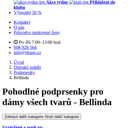
Akce týdne
Přihlášení do
klubu
Výprodej 50 %
Kontakty
O nás
Průvodce spokojené ženy
Po–Pá 7:00–13:00 hod.
608 928 564
info@ekapo.cz
Úvod
Dámské prádlo
Podprsenky
Bellinda
Pohodlné podprsenky pro
dámy všech tvarů - Bellinda
Zobrazit další kategorie
Skrýt další kategorie
Vyztužené a push up