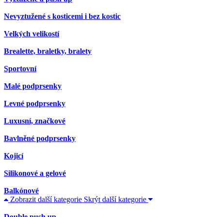
Nevyztužené s kosticemi i bez kostic
Velkých velikostí
Brealette, braletky, bralety
Sportovní
Malé podprsenky
Levné podprsenky
Luxusní, značkové
Bavlněné podprsenky
Kojicí
Silikonové a gelové
Balkónové
Zobrazit další kategorie
Skrýt další kategorie
Double push up