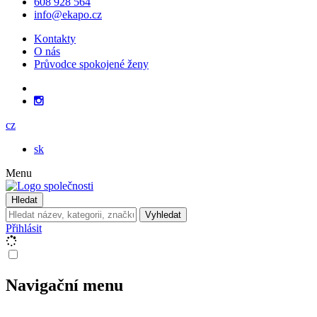
608 928 564
info@ekapo.cz
Kontakty
O nás
Průvodce spokojené ženy
cz
sk
Menu
Hledat
Vyhledat
Přihlásit
Navigační menu