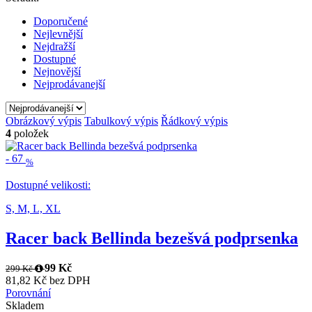
Doporučené
Nejlevnější
Nejdražší
Dostupné
Nejnovější
Nejprodávanejší
Obrázkový výpis
Tabulkový výpis
Řádkový výpis
4
položek
-
67
%
Dostupné velikosti:
S,
M,
L,
XL
Racer back Bellinda bezešvá podprsenka
99 Kč
299 Kč
81,82 Kč bez DPH
Porovnání
Skladem