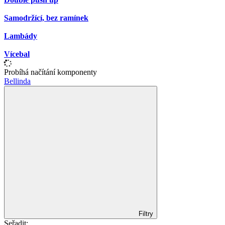
Samodržící, bez ramínek
Lambády
Vícebal
Probíhá načítání komponenty
Bellinda
Filtry
Seřadit: