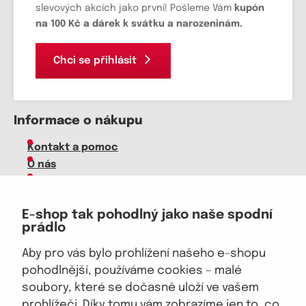
slevových akcích jako první! Pošleme Vám
kupón
na 100 Kč a dárek k svátku a narozeninám.
Chci se přihlásit
Informace o nákupu
Kontakt a pomoc
O nás
Kariéra
Doprava, platba
E-shop tak pohodlný jako naše spodní
Velkoobchod
prádlo
Vrácení zboží, reklamace
Obchodní podmínky
Aby pro vás bylo prohlížení našeho e-shopu
Průvodce spokojené ženy
pohodlnější, používáme cookies – malé
soubory, které se dočasně uloží ve vašem
Staňte se naším fanouškem
prohlížeči. Díky tomu vám zobrazíme jen to, co