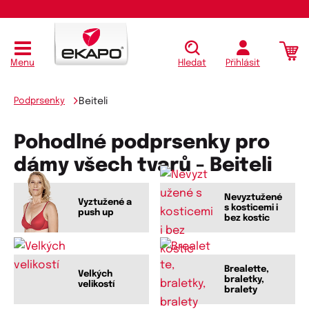
Menu
Hledat
Přihlásit
Podprsenky
Beiteli
Pohodlné podprsenky pro
dámy všech tvarů - Beiteli
Nevyztužené
Vyztužené a
s kosticemi i
push up
bez kostic
Brealette,
Velkých
braletky,
velikostí
bralety