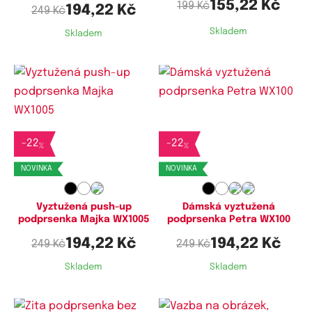
155,22 Kč
199 Kč
194,22 Kč
249 Kč
Skladem
Skladem
Dostupné velikosti:
Dostupné velikosti:
-
22
-
22
70C,
75C,
80C,
80D,
85C,
85D,
75C,
75D,
80C,
80D,
85C,
85D,
%
%
90C,
90D,
95C,
95D,
100D,
105D
90C,
90D,
95C,
95D,
100D
NOVINKA
NOVINKA
Vyztužená push-up
Dámská vyztužená
podprsenka Majka WX1005
podprsenka Petra WX100
194,22 Kč
194,22 Kč
249 Kč
249 Kč
Skladem
Skladem