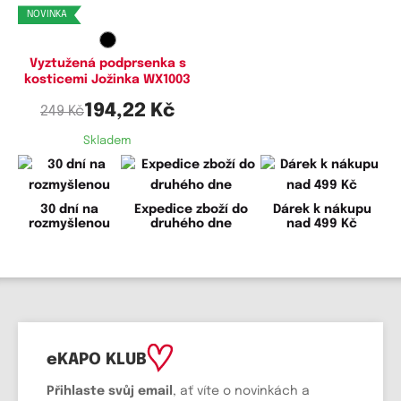
NOVINKA
Vyztužená podprsenka s
kosticemi Jožinka WX1003
194,22 Kč
249 Kč
Skladem
30 dní na
Expedice zboží do
Dárek k nákupu
rozmyšlenou
druhého dne
nad 499 Kč
eKAPO KLUB
Přihlaste svůj email
, ať víte o novinkách a