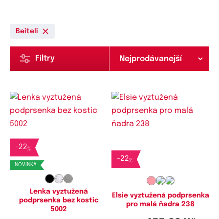
Beiteli
Filtry
Dostupné velikosti:
Dostupné velikosti:
-
22
70A,
75A,
80A,
85A,
90A,
90B,
70B,
75B
%
90C,
95A,
95B,
95C,
100A,
-
22
%
NOVINKA
100C,
100D,
105B,
105D,
110C,
110D,
115D,
120D
Lenka vyztužená
Elsie vyztužená podprsenka
podprsenka bez kostic
pro malá ňadra 238
5002