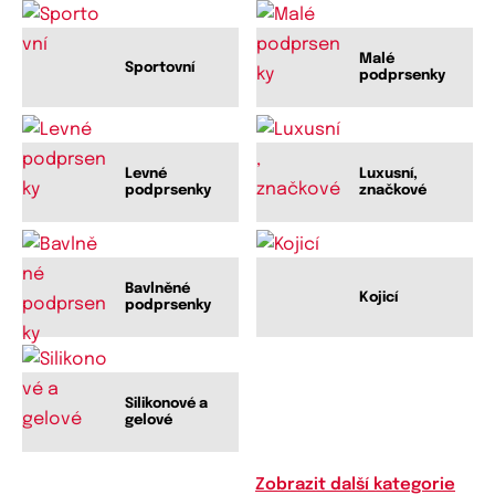
Malé
Sportovní
podprsenky
Levné
Luxusní,
podprsenky
značkové
Bavlněné
Kojicí
podprsenky
Silikonové a
gelové
Zobrazit další kategorie