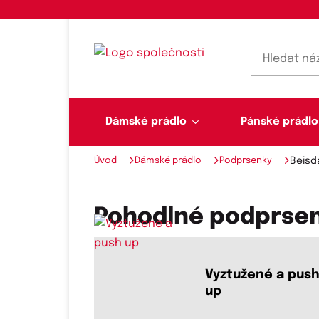
Dámské prádlo
Pánské prádlo
Úvod
Dámské prádlo
Podprsenky
Beis
Dámské prádlo
Pánské prádlo
Plavky
Ponožky, punčochy
Šály, šátky
Pohodlné podprsen
Novinky na skladě
Vyztužené a pus
up
Dvoudílné plavky
Klasické šátky
Podprsenky
Ponožky
Boxerky