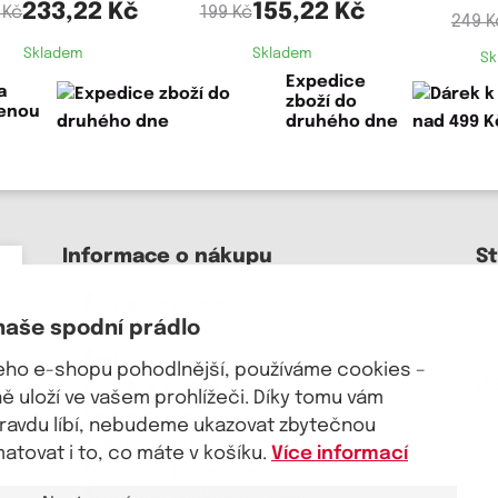
233,22 Kč
155,22 Kč
 Kč
199 Kč
249 K
Skladem
Skladem
Sk
Expedice
a
zboží do
lenou
druhého dne
Informace o nákupu
S
Kontakt a pomoc
naše spodní prádlo
O nás
Kariéra
šeho e-shopu pohodlnější, používáme cookies –
J
Doprava, platba
 uloží ve vašem prohlížeči. Díky tomu vám
Velkoobchod
pravdu líbí, nebudeme ukazovat zbytečnou
Vrácení zboží, reklamace
tovat i to, co máte v košíku.
Více informací
Obchodní podmínky