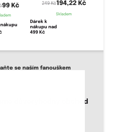
194,22 Kč
249 Kč
99 Kč
č
Skladem
ladem
Dárek k
nákupu nad
499 Kč
taňte se naším fanouškem
sme důvěryhodný obchod