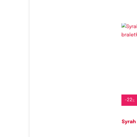
Do
-
22
%
Syrah