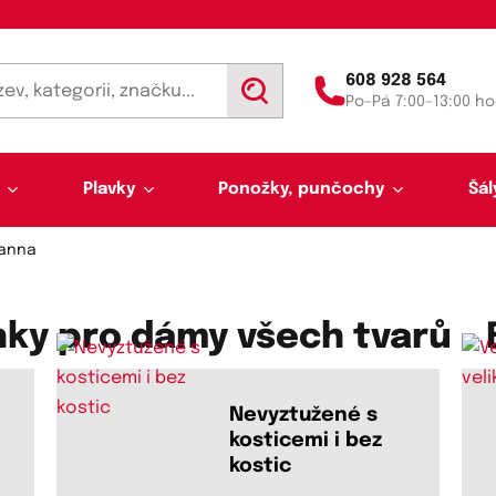
608 928 564
V
Po–Pá 7:00–13:00 ho
y
h
l
e
d
Plavky
Ponožky, punčochy
Šál
a
t
danna
ky pro dámy všech tvarů -
Nevyztužené s
Výprodej 50 % sleva
Akce týdne
h
kosticemi i bez
Punčochy a punčocháče
Kalhotky a tanga
Pánské plavky
Tunelové šály
Trenýrky
Letní šátky, tuniky, par
Noční košilky a pyžama
Plavky pro plnoštíhlé
Legíny
Slipy
kostic