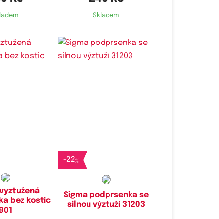
ladem
Skladem
é velikosti:
Dostupné velikosti:
70C
75A,
80A
-
22
%
evyztužená
Sigma podprsenka se
a bez kostic
silnou výztuží 31203
901