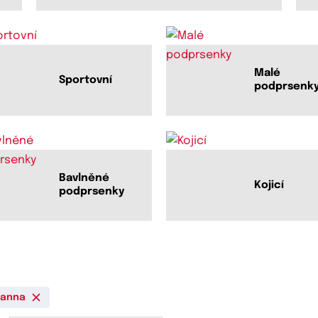
Malé
Sportovní
podprsenk
Bavlněné
Kojicí
podprsenky
danna