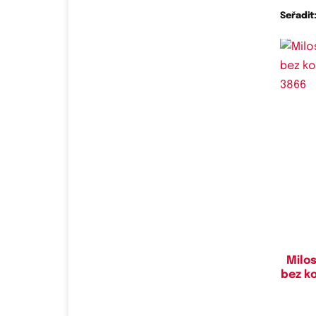
Seřadit
Do
85D,
Milo
bez ko