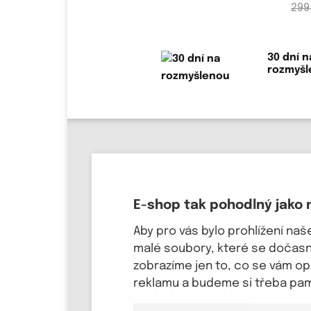
299
30 dní n
rozmyš
eKAPO KLUB
E-shop tak pohodlný jako 
Přihlaste svůj email
, ať víte o
novinkách a slevových akcích jako
Aby pro vás bylo prohlížení na
první! Pošleme Vám
kupón na 100 Kč a
malé soubory, které se dočasně
dárek k svátku a narozeninám.
zobrazíme jen to, co se vám o
reklamu a budeme si třeba pama
Chci se přihlásit