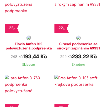
Dostupné velikosti:
Dostupné velikosti:
70C
90D,
95D
-
22
-
22
%
%
Flavia Anfen 919
Girasol podprsenka se
polovyztužená podprsenka
širokým zapínáním A9331
193,44 Kč
233,22 Kč
248 Kč
299 Kč
Skladem
Skladem
Dostupné velikosti:
Dostupné velikosti:
80C
75C