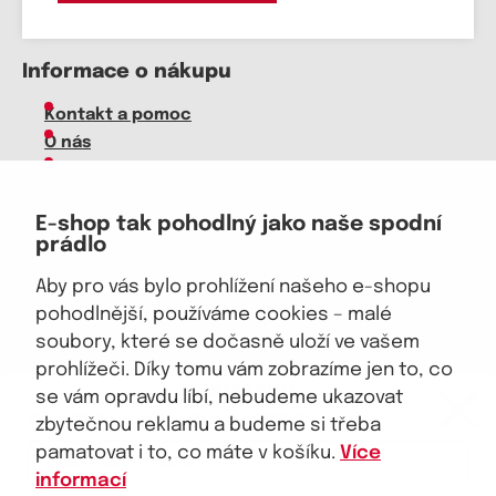
Informace o nákupu
Kontakt a pomoc
O nás
Kariéra
Doprava, platba
E-shop tak pohodlný jako naše spodní
Velkoobchod
prádlo
Vrácení zboží, reklamace
Obchodní podmínky
Aby pro vás bylo prohlížení našeho e-shopu
Průvodce spokojené ženy
pohodlnější, používáme cookies – malé
soubory, které se dočasně uloží ve vašem
Staňte se naším fanouškem
prohlížeči. Díky tomu vám zobrazíme jen to, co
eKAPO KLUB
se vám opravdu líbí, nebudeme ukazovat
Sleva 100 Kč na první nákup
nad 1000 Kč
zbytečnou reklamu a budeme si třeba
pamatovat i to, co máte v košíku.
Více
Jsme důvěryhodný obchod
informací