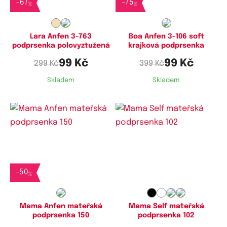
-
67
-
75
%
%
Lara Anfen 3-763
Boa Anfen 3-106 soft
podprsenka polovyztužená
krajková podprsenka
99 Kč
99 Kč
299 Kč
399 Kč
Skladem
Skladem
Dostupné velikosti:
Dostupné velikosti:
75D,
80D
75C,
75D,
80D,
85C,
85D
-
50
%
Mama Anfen mateřská
Mama Self mateřská
podprsenka 150
podprsenka 102