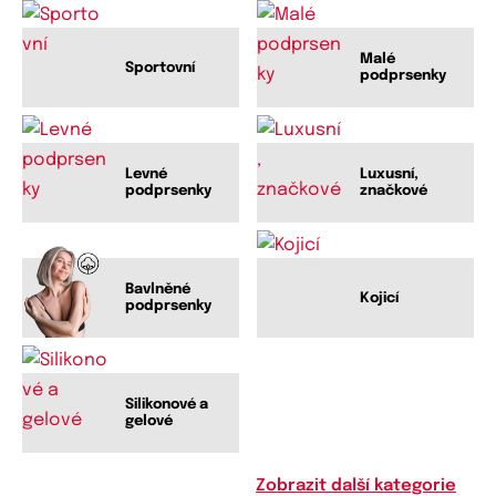
Malé
Sportovní
podprsenky
Levné
Luxusní,
podprsenky
značkové
Bavlněné
Kojicí
podprsenky
Silikonové a
gelové
Zobrazit další kategorie