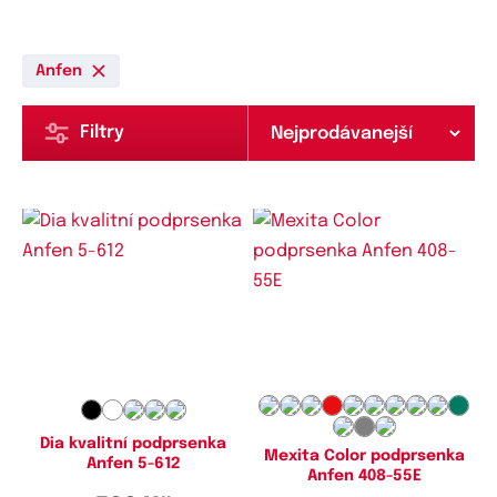
Anfen
Filtry
Dostupné velikosti:
Dostupné velikosti:
75D,
75E,
75F,
80C,
80D,
80E,
75C,
75D,
75E,
80C,
80D,
85C,
80F,
80G,
80H,
85C,
85D,
85F,
85D,
85E,
85G,
90D,
90E,
90F,
85G,
85H,
90C,
90D,
90E,
90F,
90G,
95D,
95E,
95F,
95G,
100D,
90G,
90H,
95D,
95E,
95F,
95G,
100E,
100F,
100G,
105D,
105E,
95H,
100C,
100D,
100E,
100F,
105F,
105G,
110D,
110F
Dia kvalitní podprsenka
100G,
100H,
105E,
105G,
105H
Mexita Color podprsenka
Anfen 5-612
Anfen 408-55E