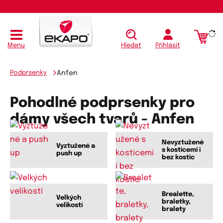
Menu
Hledat
Přihlásit
Podprsenky
Anfen
Pohodlné podprsenky pro
dámy všech tvarů - Anfen
Nevyztužené
Vyztužené a
s kosticemi i
push up
bez kostic
Brealette,
Velkých
braletky,
velikostí
bralety