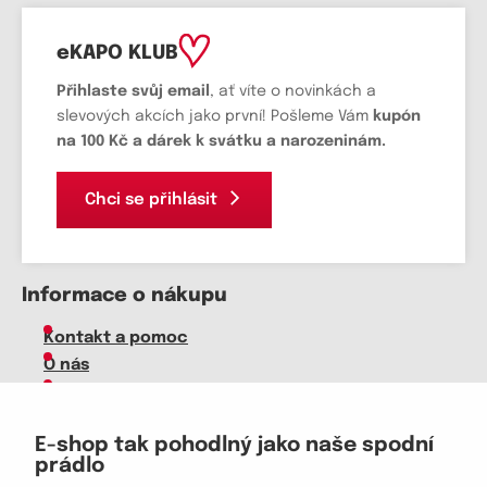
eKAPO KLUB
Přihlaste svůj email
, ať víte o novinkách a
slevových akcích jako první! Pošleme Vám
kupón
na 100 Kč a dárek k svátku a narozeninám.
Chci se přihlásit
Informace o nákupu
Kontakt a pomoc
O nás
Kariéra
Doprava, platba
E-shop tak pohodlný jako naše spodní
Velkoobchod
prádlo
Vrácení zboží, reklamace