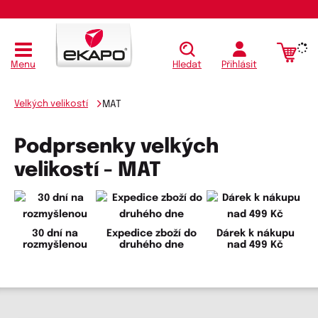
Menu
Hledat
Přihlásit
Velkých velikostí
MAT
Podprsenky velkých
velikostí - MAT
30 dní na
Expedice zboží do
Dárek k nákupu
rozmyšlenou
druhého dne
nad 499 Kč