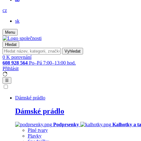
cz
sk
Menu
Hledat
Vyhledat
0
K porovnání
608 928 564
Po–Pá 7:00–13:00 hod.
Přihlásit
☰
Dámské prádlo
Dámské prádlo
Podprsenky
Kalhotky a t
Plné tvary
Plavky