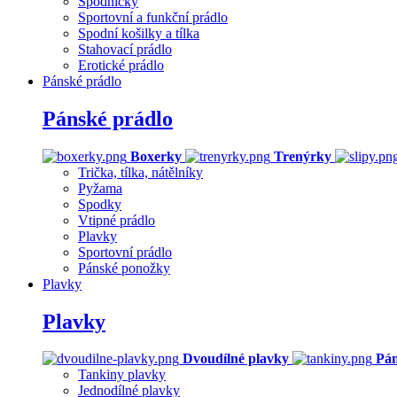
Spodničky
Sportovní a funkční prádlo
Spodní košilky a tílka
Stahovací prádlo
Erotické prádlo
Pánské prádlo
Pánské prádlo
Boxerky
Trenýrky
Trička, tílka, nátělníky
Pyžama
Spodky
Vtipné prádlo
Plavky
Sportovní prádlo
Pánské ponožky
Plavky
Plavky
Dvoudílné plavky
Pán
Tankiny plavky
Jednodílné plavky