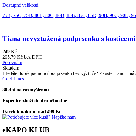
Dostupné velikosti:
75B,
75C,
75D,
80B,
80C,
80D,
85B,
85C,
85D,
90B,
90C,
90D,
9
Tiana nevyztužená podprsenka s kosticemi
249 Kč
205,79 Kč bez DPH
Porovnání
Skladem
Hledáte dobře padnoucí podprsenku bez výztuže? Zkuste Tianu - má se
Gold Lines
30 dní na rozmyšlenou
Expedice zboží do druhého dne
Dárek k nákupu nad 499 Kč
eKAPO KLUB