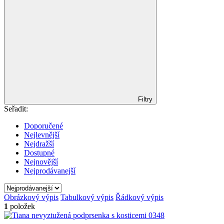
Filtry
Seřadit:
Doporučené
Nejlevnější
Nejdražší
Dostupné
Nejnovější
Nejprodávanejší
Obrázkový výpis
Tabulkový výpis
Řádkový výpis
1
položek