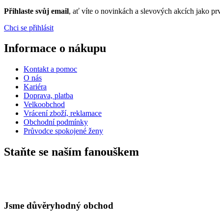
Přihlaste svůj email
, ať víte o novinkách a slevových akcích jako 
Chci se přihlásit
Informace o nákupu
Kontakt a pomoc
O nás
Kariéra
Doprava, platba
Velkoobchod
Vrácení zboží, reklamace
Obchodní podmínky
Průvodce spokojené ženy
Staňte se naším fanouškem
Jsme důvěryhodný obchod