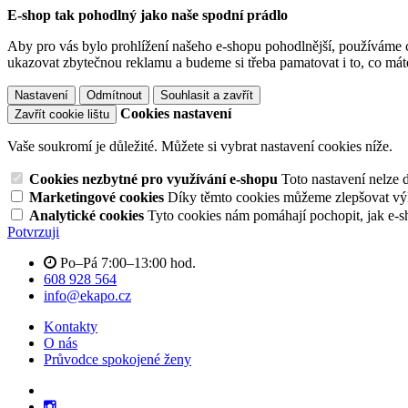
E-shop tak pohodlný jako naše spodní prádlo
Aby pro vás bylo prohlížení našeho e-shopu pohodlnější, používáme c
ukazovat zbytečnou reklamu a budeme si třeba pamatovat i to, co mát
Nastavení
Odmítnout
Souhlasit a zavřít
Cookies nastavení
Zavřít cookie lištu
Vaše soukromí je důležité. Můžete si vybrat nastavení cookies níže.
Cookies nezbytné pro využívání e-shopu
Toto nastavení nelze 
Marketingové cookies
Díky těmto cookies můžeme zlepšovat výko
Analytické cookies
Tyto cookies nám pomáhají pochopit, jak e-s
Potvrzuji
Po–Pá 7:00–13:00 hod.
608 928 564
info@ekapo.cz
Kontakty
O nás
Průvodce spokojené ženy