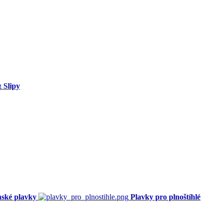
Slipy
ské plavky
Plavky pro plnoštíhlé