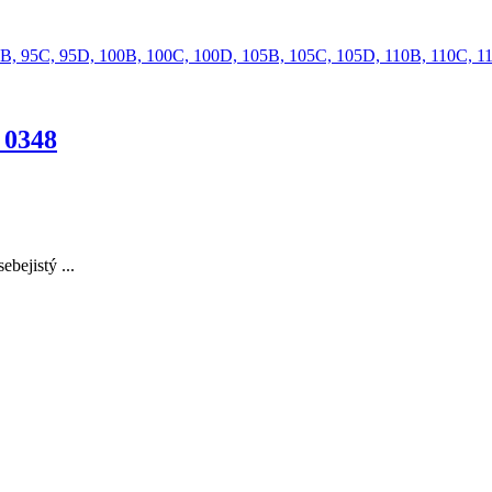
5B,
95C,
95D,
100B,
100C,
100D,
105B,
105C,
105D,
110B,
110C,
1
 0348
bejistý ...