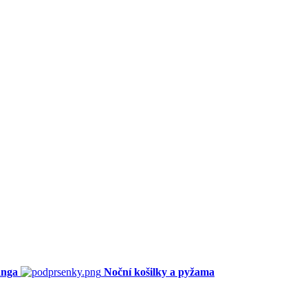
anga
Noční košilky a pyžama