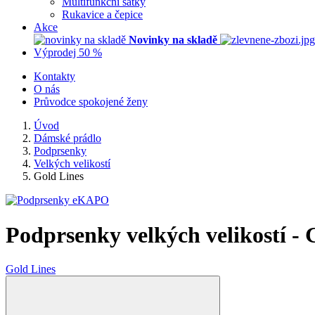
Multifunkční šátky
Rukavice a čepice
Akce
Novinky na skladě
Výprodej 50 %
Kontakty
O nás
Průvodce spokojené ženy
Úvod
Dámské prádlo
Podprsenky
Velkých velikostí
Gold Lines
Podprsenky velkých velikostí - 
Gold Lines