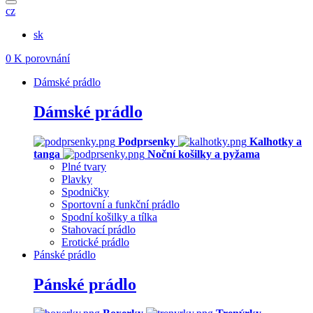
cz
sk
0
K porovnání
Dámské prádlo
Dámské prádlo
Podprsenky
Kalhotky a
tanga
Noční košilky a pyžama
Plné tvary
Plavky
Spodničky
Sportovní a funkční prádlo
Spodní košilky a tílka
Stahovací prádlo
Erotické prádlo
Pánské prádlo
Pánské prádlo