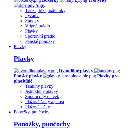
Boxerky
Trenýrky
Slipy
Trička, tílka, nátělníky
Pyžama
Spodky
Vtipné prádlo
Plavky
Sportovní prádlo
Pánské ponožky
Plavky
Plavky
Dvoudílné plavky
Pánské plavky
Plavky pro
plnoštíhlé
Tankiny plavky
Jednodílné plavky
Spodní díly plavek
Plážové šátky a parea
Plážové tašky
Ponožky, punčochy
Ponožky, punčochy