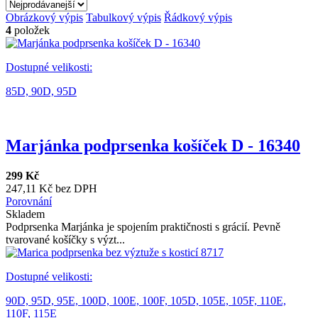
Obrázkový výpis
Tabulkový výpis
Řádkový výpis
4
položek
Dostupné velikosti:
85D,
90D,
95D
Marjánka podprsenka košíček D - 16340
299 Kč
247,11 Kč bez DPH
Porovnání
Skladem
Podprsenka Marjánka je spojením praktičnosti s grácií. Pevně
tvarované košíčky s výzt...
Dostupné velikosti:
90D,
95D,
95E,
100D,
100E,
100F,
105D,
105E,
105F,
110E,
110F,
115E