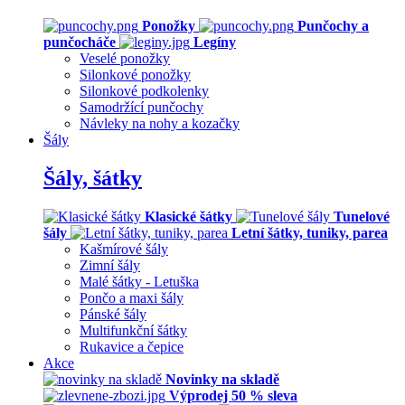
Ponožky
Punčochy a
punčocháče
Legíny
Veselé ponožky
Silonkové ponožky
Silonkové podkolenky
Samodržící punčochy
Návleky na nohy a kozačky
Šály
Šály, šátky
Klasické šátky
Tunelové
šály
Letní šátky, tuniky, parea
Kašmírové šály
Zimní šály
Malé šátky - Letuška
Pončo a maxi šály
Pánské šály
Multifunkční šátky
Rukavice a čepice
Akce
Novinky na skladě
Výprodej 50 % sleva