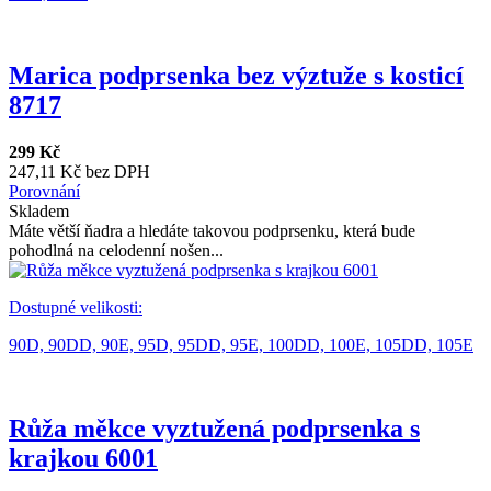
Marica podprsenka bez výztuže s kosticí
8717
299 Kč
247,11 Kč bez DPH
Porovnání
Skladem
Máte větší ňadra a hledáte takovou podprsenku, která bude
pohodlná na celodenní nošen...
Dostupné velikosti:
90D,
90DD,
90E,
95D,
95DD,
95E,
100DD,
100E,
105DD,
105E
Růža měkce vyztužená podprsenka s
krajkou 6001