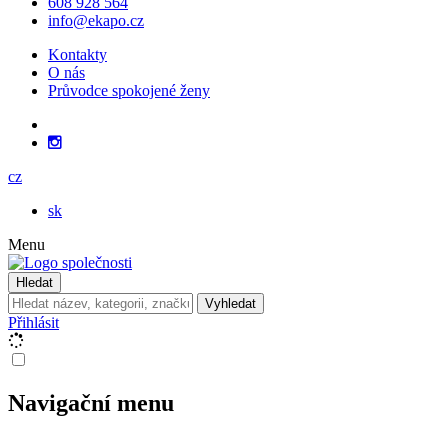
608 928 564
info@ekapo.cz
Kontakty
O nás
Průvodce spokojené ženy
cz
sk
Menu
Hledat
Vyhledat
Přihlásit
Navigační menu