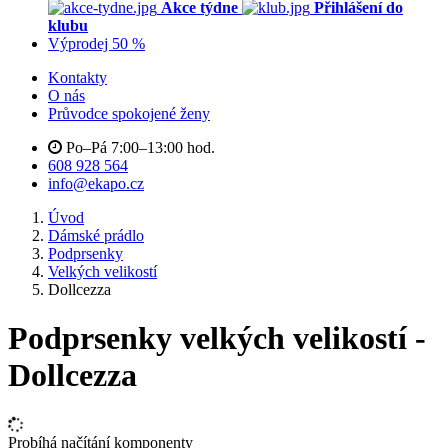
Akce týdne
Přihlášení do
klubu
Výprodej 50 %
Kontakty
O nás
Průvodce spokojené ženy
Po–Pá 7:00–13:00 hod.
608 928 564
info@ekapo.cz
Úvod
Dámské prádlo
Podprsenky
Velkých velikostí
Dollcezza
Podprsenky velkých velikostí -
Dollcezza
Probíhá načítání komponenty