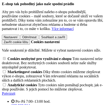
E-shop tak pohodlný jako naše spodní prádlo
Aby pro vás bylo prohlížení našeho e-shopu pohodlnější,
používáme cookies – malé soubory, které se dočasně uloží ve vašem
prohlížeči. Díky tomu vám zobrazíme jen to, co se vám opravdu líbí,
nebudeme ukazovat zbytečnou reklamu a budeme si třeba
pamatovat i to, co máte v košíku.
Více informací
Nastavení
Odmítnout
Souhlasit a zavřít
Cookies nastavení
Zavřít cookie lištu
Vaše soukromí je důležité. Můžete si vybrat nastavení cookies níže.
Cookies nezbytné pro využívání e-shopu
Toto nastavení nelze
deaktivovat. Bez nezbytných cookies souborů nelze naše služby
smysluplně poskytovat.
Marketingové cookies
Díky těmto cookies můžeme zlepšovat
výkon e-shopu, zobrazovat Vám relevantní reklamu na sociálních
sítích a dalších reklamních plochách.
Analytické cookies
Tyto cookies nám pomáhají pochopit, jak e-
shop používáte. S jejich pomocí ho můžeme zlepšovat.
Potvrzuji
Po–Pá 7:00–13:00 hod.