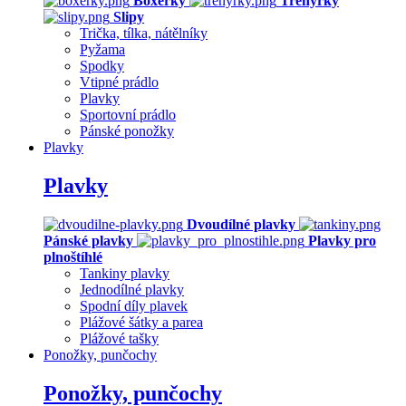
Boxerky
Trenýrky
Slipy
Trička, tílka, nátělníky
Pyžama
Spodky
Vtipné prádlo
Plavky
Sportovní prádlo
Pánské ponožky
Plavky
Plavky
Dvoudílné plavky
Pánské plavky
Plavky pro
plnoštíhlé
Tankiny plavky
Jednodílné plavky
Spodní díly plavek
Plážové šátky a parea
Plážové tašky
Ponožky, punčochy
Ponožky, punčochy