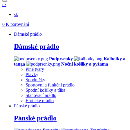
cz
sk
0
K porovnání
Dámské prádlo
Dámské prádlo
Podprsenky
Kalhotky a
tanga
Noční košilky a pyžama
Plné tvary
Plavky
Spodničky
Sportovní a funkční prádlo
Spodní košilky a tílka
Stahovací prádlo
Erotické prádlo
Pánské prádlo
Pánské prádlo