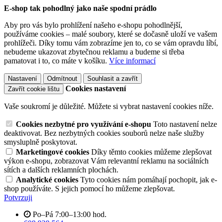
E-shop tak pohodlný jako naše spodní prádlo
Aby pro vás bylo prohlížení našeho e-shopu pohodlnější,
používáme cookies – malé soubory, které se dočasně uloží ve vašem
prohlížeči. Díky tomu vám zobrazíme jen to, co se vám opravdu líbí,
nebudeme ukazovat zbytečnou reklamu a budeme si třeba
pamatovat i to, co máte v košíku.
Více informací
Nastavení
Odmítnout
Souhlasit a zavřít
Cookies nastavení
Zavřít cookie lištu
Vaše soukromí je důležité. Můžete si vybrat nastavení cookies níže.
Cookies nezbytné pro využívání e-shopu
Toto nastavení nelze
deaktivovat. Bez nezbytných cookies souborů nelze naše služby
smysluplně poskytovat.
Marketingové cookies
Díky těmto cookies můžeme zlepšovat
výkon e-shopu, zobrazovat Vám relevantní reklamu na sociálních
sítích a dalších reklamních plochách.
Analytické cookies
Tyto cookies nám pomáhají pochopit, jak e-
shop používáte. S jejich pomocí ho můžeme zlepšovat.
Potvrzuji
Po–Pá 7:00–13:00 hod.