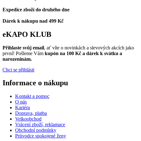
Expedice zboží do druhého dne
Dárek k nákupu nad 499 Kč
eKAPO KLUB
Přihlaste svůj email
, ať víte o novinkách a slevových akcích jako
první! Pošleme Vám
kupón na 100 Kč a dárek k svátku a
narozeninám.
Chci se přihlásit
Informace o nákupu
Kontakt a pomoc
O nás
Kariéra
Doprava, platba
Velkoobchod
Vrácení zboží, reklamace
Obchodní podmínky
Průvodce spokojené ženy