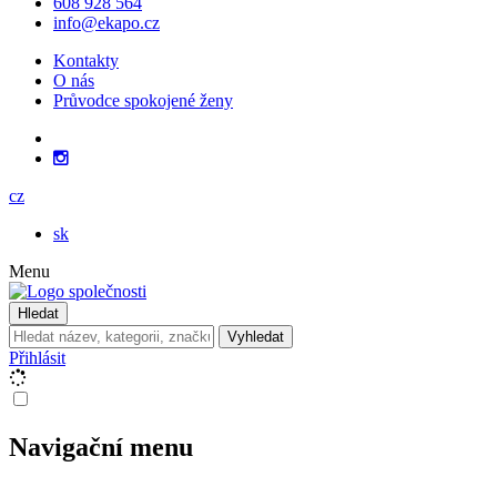
608 928 564
info@ekapo.cz
Kontakty
O nás
Průvodce spokojené ženy
cz
sk
Menu
Hledat
Vyhledat
Přihlásit
Navigační menu