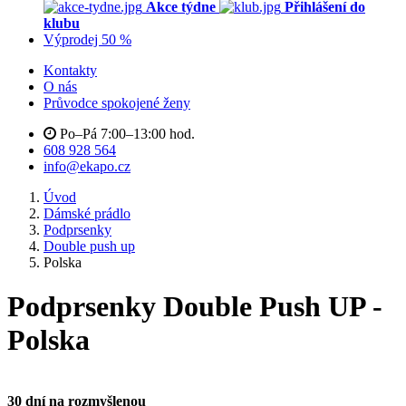
Akce týdne
Přihlášení do
klubu
Výprodej 50 %
Kontakty
O nás
Průvodce spokojené ženy
Po–Pá 7:00–13:00 hod.
608 928 564
info@ekapo.cz
Úvod
Dámské prádlo
Podprsenky
Double push up
Polska
Podprsenky Double Push UP -
Polska
30 dní na rozmyšlenou