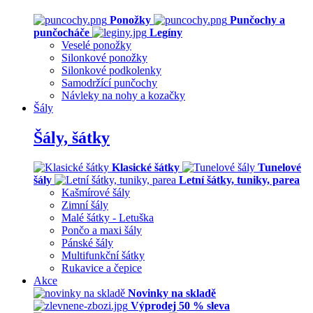
Ponožky
Punčochy a
punčocháče
Legíny
Veselé ponožky
Silonkové ponožky
Silonkové podkolenky
Samodržící punčochy
Návleky na nohy a kozačky
Šály
Šály, šátky
Klasické šátky
Tunelové
šály
Letní šátky, tuniky, parea
Kašmírové šály
Zimní šály
Malé šátky - Letuška
Pončo a maxi šály
Pánské šály
Multifunkční šátky
Rukavice a čepice
Akce
Novinky na skladě
Výprodej 50 % sleva