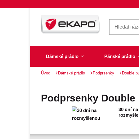
Dámské prádlo
Pánské prádlo
Úvod
Dámské prádlo
Podprsenky
Double p
Dámské prádlo
Pánské prádlo
Plavky
Ponožky, punčochy
Šály, šátky
Podprsenky Double 
30 dní na
rozmyšl
Novinky na skladě
Dvoudílné plavky
Klasické šátky
Podprsenky
Ponožky
Boxerky