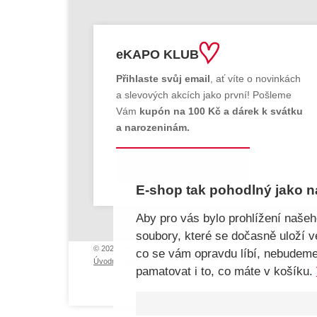
eKAPO KLUB
Přihlaste svůj email
, ať víte o novinkách
a slevových akcích jako první! Pošleme
Vám
kupón na 100 Kč a dárek k svátku
a narozeninám.
Chci se přihlásit
E-shop tak pohodlný jako n
Aby pro vás bylo prohlížení naše
soubory, které se dočasně uloží 
© 2026, eKAPO
co se vám opravdu líbí, nebudem
Úvodní strana
Obchodní podmínky
GDPR
Mapa stránek
Kontakt 
pamatovat i to, co máte v košíku.