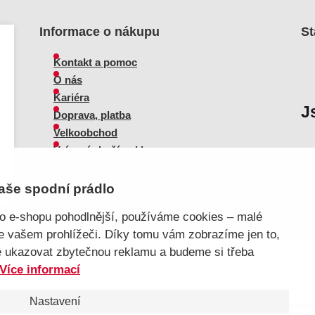
Informace o nákupu
St
Kontakt a pomoc
O nás
Kariéra
J
Doprava, platba
Velkoobchod
Vrácení zboží, reklamace
Obchodní podmínky
Průvodce spokojené ženy
aše spodní prádlo
ho e-shopu pohodlnější, používáme cookies – malé
ve vašem prohlížeči. Díky tomu vám zobrazíme jen to,
e ukazovat zbytečnou reklamu a budeme si třeba
a pomoc
Více informací
Nastavení