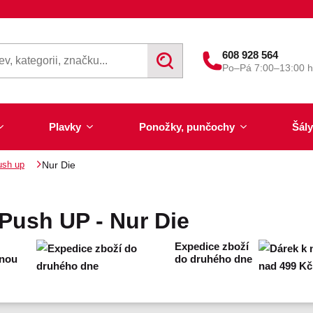
608 928 564
V
Po–Pá 7:00–13:00 h
y
h
l
e
d
Plavky
Ponožky, punčochy
Šály
a
t
ush up
Nur Die
Push UP - Nur Die
Expedice zboží
enou
do druhého dne
Výprodej 50 % sleva
Akce týdne
Punčochy a punčocháče
Kalhotky a tanga
Pánské plavky
Tunelové šály
Trenýrky
Letní šátky, tuniky, pare
Noční košilky a pyžama
Plavky pro plnoštíhlé
Legíny
Slipy