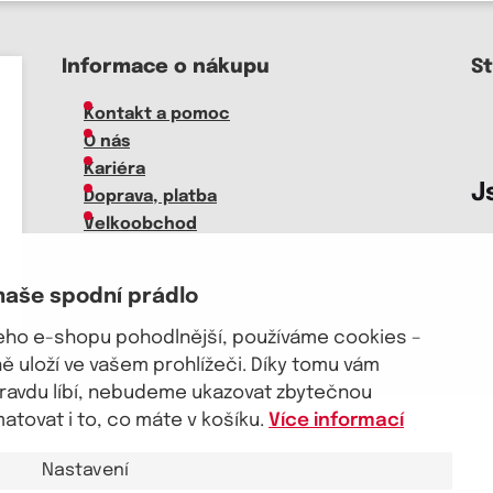
Informace o nákupu
S
Kontakt a pomoc
O nás
Kariéra
J
Doprava, platba
Velkoobchod
Vrácení zboží, reklamace
Obchodní podmínky
naše spodní prádlo
Průvodce spokojené ženy
šeho e-shopu pohodlnější, používáme cookies –
 uloží ve vašem prohlížeči. Díky tomu vám
pravdu líbí, nebudeme ukazovat zbytečnou
tovat i to, co máte v košíku.
Více informací
akt a pomoc
Nastavení