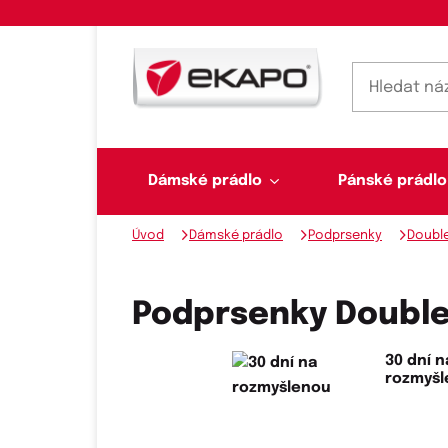
Dámské prádlo
Pánské prádlo
Úvod
Dámské prádlo
Podprsenky
Doubl
Dámské prádlo
Pánské prádlo
Plavky
Ponožky, punčochy
Šály, šátky
Podprsenky Double 
30 dní n
rozmyš
Novinky na skladě
Dvoudílné plavky
Klasické šátky
Podprsenky
Ponožky
Boxerky