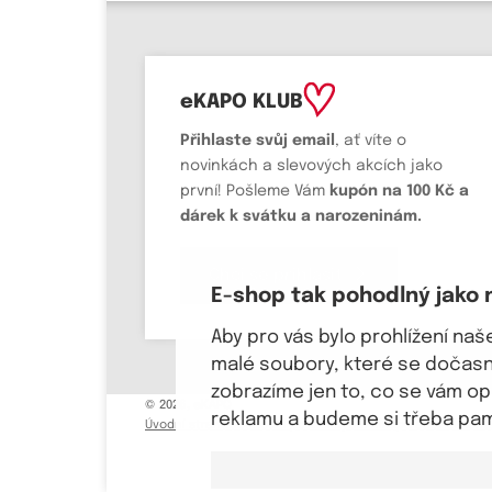
eKAPO KLUB
Přihlaste svůj email
, ať víte o
novinkách a slevových akcích jako
první! Pošleme Vám
kupón na 100 Kč a
dárek k svátku a narozeninám.
Chci se přihlásit
E-shop tak pohodlný jako 
Aby pro vás bylo prohlížení na
malé soubory, které se dočasně
zobrazíme jen to, co se vám o
© 2026, eKAPO
reklamu a budeme si třeba pama
Úvodní strana
Obchodní podmínky
GDPR
Mapa stránek
Kont