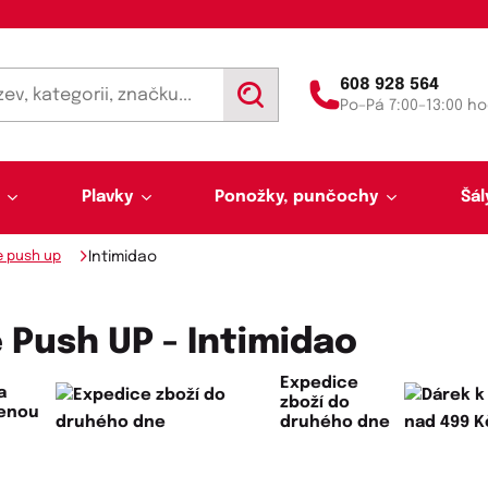
608 928 564
V
Po–Pá 7:00–13:00 ho
y
h
l
e
d
Plavky
Ponožky, punčochy
Šál
a
t
e push up
Intimidao
Push UP - Intimidao
Expedice
a
zboží do
lenou
Výprodej 50 % sleva
Akce týdne
druhého dne
Punčochy a punčocháče
Kalhotky a tanga
Pánské plavky
Tunelové šály
Trenýrky
Letní šátky, tuniky, par
Noční košilky a pyžama
Plavky pro plnoštíhlé
Legíny
Slipy