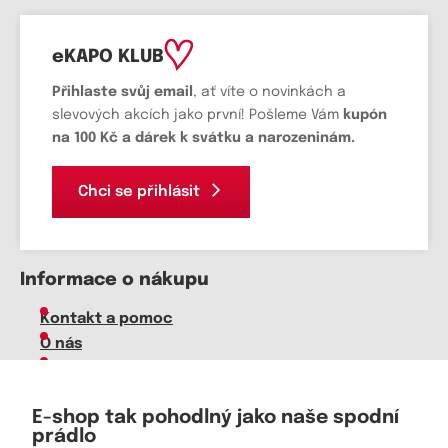
eKAPO KLUB
Přihlaste svůj email
, ať víte o novinkách a
slevových akcích jako první! Pošleme Vám
kupón
na 100 Kč a dárek k svátku a narozeninám.
Chci se přihlásit
Informace o nákupu
Kontakt a pomoc
O nás
Kariéra
Doprava, platba
E-shop tak pohodlný jako naše spodní
Velkoobchod
prádlo
Vrácení zboží, reklamace