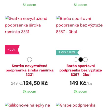
Skladem
Skladem
Dostupné velikosti:
Dostupné velikosti:
85D,
85DD,
90D,
90DD,
95DD,
M,
L
100D,
100DD,
105D,
105DD,
110D,
-
50
%
3 KS V BALENÍ
110DD,
115D
Svatka nevyztužená
Barča sportovní
podprsenka široká ramínka
podprsenka bez výztuže
3331
8357 - 3bal
124,50 Kč
149 Kč
249 Kč
/ks
Skladem
Skladem