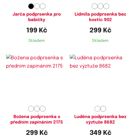
Jarča podprsenka pro
Lidmila podprsenka bez
babičky
kostic 902
199 Kč
299 Kč
Skladem
Skladem
Dostupné velikosti:
Dostupné velikosti:
3XL
95E,
100E,
105E,
110E,
115E
Božena podprsenka s
Luděna podprsenka bez
předním zapínáním 2175
výztuže 8682
299 Kč
349 Kč