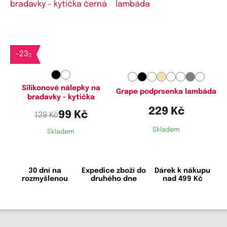
Dostupné velikosti:
75C,
80B,
80C,
80D,
85B,
85D,
90B,
90C,
90D,
95D,
100B,
100C,
-
23
%
100D,
105B,
105C,
105D
Silikonové nálepky na
Grape podprsenka lambáda
bradavky - kytička
229 Kč
99 Kč
129 Kč
Skladem
Skladem
30 dní na
Expedice zboží do
Dárek k nákupu
rozmyšlenou
druhého dne
nad 499 Kč