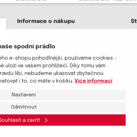
Informace o nákupu
S
Kontakt a pomoc
O nás
naše spodní prádlo
Kariéra
Doprava, platba
šeho e-shopu pohodlnější, používáme cookies –
J
Velkoobchod
 uloží ve vašem prohlížeči. Díky tomu vám
Vrácení zboží, reklamace
pravdu líbí, nebudeme ukazovat zbytečnou
Obchodní podmínky
tovat i to, co máte v košíku.
Více informací
Průvodce spokojené ženy
Nastavení
Odmítnout
Souhlasit a zavřít
akt a pomoc