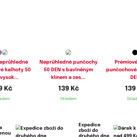
 velikosti:
Dostupné velikosti:
Dostupné v
M
M
M
eprůhledné
Neprůhledné punčochy
Prémiové
é kalhoty 50
50 DEN s bavlněným
punčochové 
vysok...
klínem a zes...
DE
9 Kč
139 Kč
139
ladem
Skladem
Skla
Expedice
a
zboží do
lenou
druhého dne