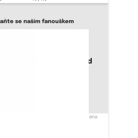
taňte se naším fanouškem
sme důvěryhodný obchod