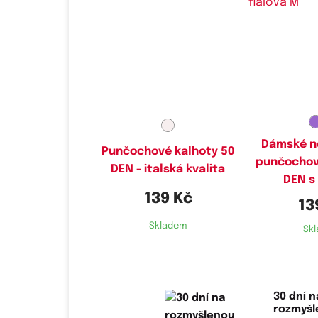
Dostupné velikosti:
Dostupné
M
Dámské n
Punčochové kalhoty 50
punčochov
DEN - italská kvalita
DEN s 
139 Kč
13
Skladem
Sk
30 dní n
rozmyš