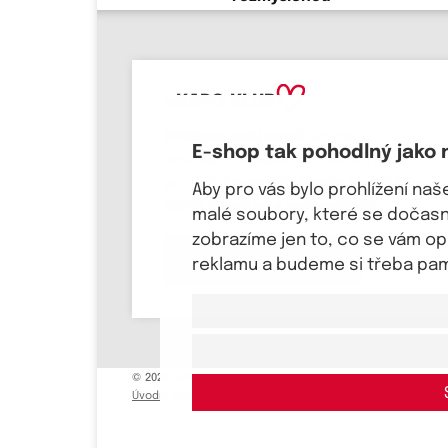
eKAPO KLUB
Přihlaste svůj email
, ať víte o
E-shop tak pohodlný jako 
novinkách a slevových akcích jako
první! Pošleme Vám
kupón na 100 Kč a
Aby pro vás bylo prohlížení na
dárek k svátku a narozeninám.
malé soubory, které se dočasně
zobrazíme jen to, co se vám o
Chci se přihlásit
reklamu a budeme si třeba pama
© 2026, eKAPO
Úvodní strana
Obchodní podmínky
GDPR
Mapa stránek
Kont