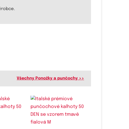
ýrobce.
Všechny Ponožky a punčochy >>