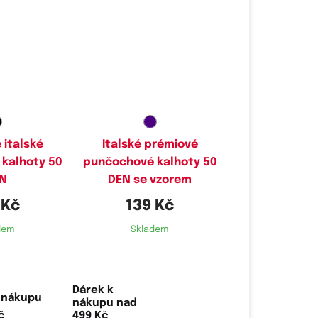
elikosti:
Dostupné velikosti:
M
 italské
Italské prémiové
kalhoty 50
punčochové kalhoty 50
N
DEN se vzorem
 Kč
139 Kč
dem
Skladem
Dárek k
nákupu nad
499 Kč