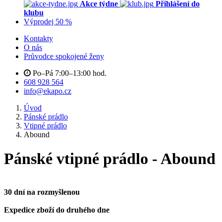
Akce týdne
Přihlášení do
klubu
Výprodej 50 %
Kontakty
O nás
Průvodce spokojené ženy
Po–Pá 7:00–13:00 hod.
608 928 564
info@ekapo.cz
Úvod
Pánské prádlo
Vtipné prádlo
Abound
Pánské vtipné prádlo - Abound
30 dní na rozmyšlenou
Expedice zboží do druhého dne