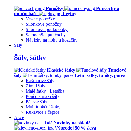
Ponožky
Punčochy a
punčocháče
Legíny
Veselé ponožky
Silonkové ponožky
Silonkové podkolenky
Samodržící punčochy
Návleky na nohy a kozačky
Šály
Šály, šátky
Klasické šátky
Tunelové
šály
Letní šátky, tuniky, parea
Kašmírové šály
Zimní šály
Malé šátky - Letuška
Pončo a maxi šály
Pánské šály
Multifunkční šátky
Rukavice a čepice
Akce
Novinky na skladě
Výprodej 50 % sleva