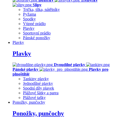
Boxerky
Trenýrky
Slipy
Trička, tílka, nátělníky
Pyžama
Spodky
Vtipné prádlo
Plavky
Sportovní prádlo
Pánské ponožky
Plavky
Plavky
Dvoudílné plavky
Pánské plavky
Plavky pro
plnoštíhlé
Tankiny plavky
Jednodílné plavky
Spodní díly plavek
Plážové šátky a parea
Plážové tašky
Ponožky, punčochy
Ponožky, punčochy