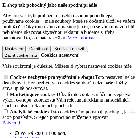
E-shop tak pohodlný jako naše spodní prádlo
Aby pro vás bylo prohlížení našeho e-shopu pohodlnější,
používáme cookies – malé soubory, které se dočasně uloží ve vašem
prohlížeči. Díky tomu vám zobrazíme jen to, co se vám opravdu líbí,
nebudeme ukazovat zbytečnou reklamu a budeme si třeba
pamatovat i to, co máte v košíku.
Více informací
Nastavení
Odmítnout
Souhlasit a zavřít
Cookies nastavení
Zavřít cookie lištu
Vaše soukromí je důležité. Můžete si vybrat nastavení cookies níže.
Cookies nezbytné pro využívání e-shopu
Toto nastavení nelze
deaktivovat. Bez nezbytných cookies souborů nelze naše služby
smysluplně poskytovat.
Marketingové cookies
Díky těmto cookies můžeme zlepšovat
výkon e-shopu, zobrazovat Vám relevantní reklamu na sociálních
sítích a dalších reklamních plochách.
Analytické cookies
Tyto cookies nám pomáhají pochopit, jak e-
shop používáte. S jejich pomocí ho můžeme zlepšovat.
Potvrzuji
Po–Pá 7:00–13:00 hod.