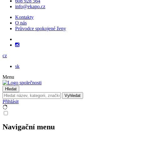
608 928 564
info@ekapo.cz
Kontakty
O nás
Průvodce spokojené ženy
cz
sk
Menu
Hledat
Vyhledat
Přihlásit
Navigační menu