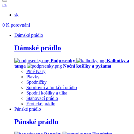
cz
sk
0
K porovnání
Dámské prádlo
Dámské prádlo
Podprsenky
Kalhotky a
tanga
Noční košilky a pyžama
Plné tvary
Plavky
Spodničky
Sportovní a funkční prádlo
Spodní košilky a tílka
Stahovací prádlo
Erotické prádlo
Pánské prádlo
Pánské prádlo