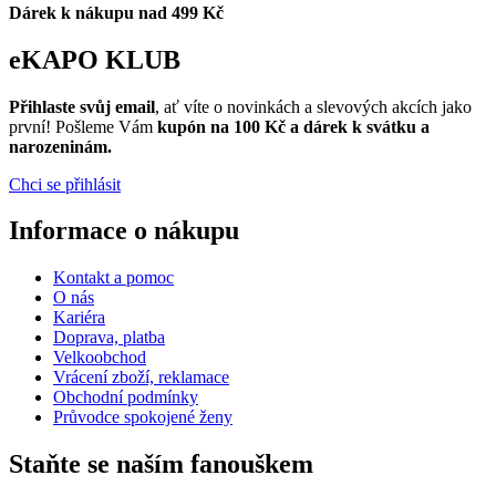
Dárek k nákupu nad 499 Kč
eKAPO KLUB
Přihlaste svůj email
, ať víte o novinkách a slevových akcích jako
první! Pošleme Vám
kupón na 100 Kč a dárek k svátku a
narozeninám.
Chci se přihlásit
Informace o nákupu
Kontakt a pomoc
O nás
Kariéra
Doprava, platba
Velkoobchod
Vrácení zboží, reklamace
Obchodní podmínky
Průvodce spokojené ženy
Staňte se naším fanouškem