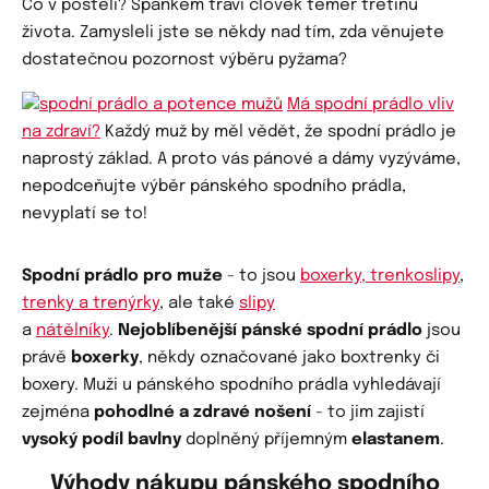
Co v posteli? Spánkem tráví člověk téměř třetinu
života. Zamysleli jste se někdy nad tím, zda věnujete
dostatečnou pozornost výběru pyžama?
Má spodní prádlo vliv
na zdraví?
Každý muž by měl vědět, že spodní prádlo je
naprostý základ. A proto vás pánové a dámy vyzýváme,
nepodceňujte výběr pánského spodního prádla,
nevyplatí se to!
Spodní prádlo pro muže
- to jsou
boxerky, trenkoslipy
,
trenky a trenýrky
, ale také
slipy
a
nátělníky
.
Nejoblíbenější pánské spodní prádlo
jsou
právě
boxerky
, někdy označované jako boxtrenky či
boxery. Muži u pánského spodního prádla vyhledávají
zejména
pohodlné a zdravé nošení
- to jim zajistí
vysoký podíl bavlny
doplněný příjemným
elastanem
.
Výhody nákupu pánského spodního