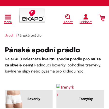
Menu
Hledat
Přihlásit
Úvod
Pánské prádlo
Pánské spodní prádlo
Na eKAPO naleznete
kvalitní spodní prádlo pro muže
za skvělé ceny!
Padnoucí boxerky, pohodlné trenýrky,
bavlněné slipy nebo pyžama pro klidnou noc.
Boxerky
Trenýrky