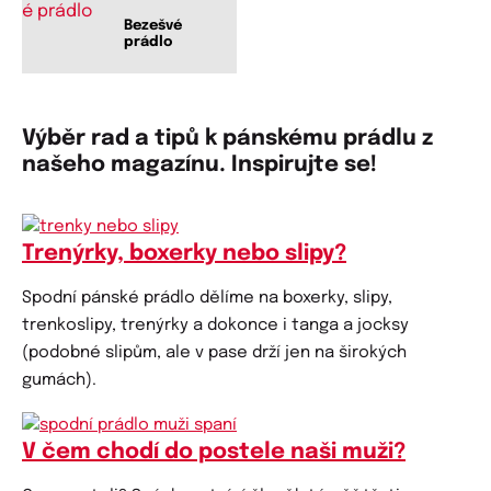
Bezešvé
prádlo
Výběr rad a tipů k pánskému prádlu z
našeho magazínu. Inspirujte se!
Trenýrky, boxerky nebo slipy?
Spodní pánské prádlo dělíme na boxerky, slipy,
trenkoslipy, trenýrky a dokonce i tanga a jocksy
(podobné slipům, ale v pase drží jen na širokých
gumách).
V čem chodí do postele naši muži?