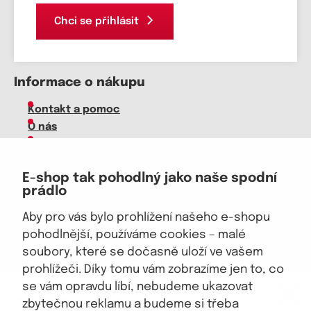
Chci se přihlásit
Informace o nákupu
Kontakt a pomoc
O nás
Kariéra
Doprava, platba
E-shop tak pohodlný jako naše spodní
Velkoobchod
prádlo
Vrácení zboží, reklamace
Obchodní podmínky
Aby pro vás bylo prohlížení našeho e-shopu
Průvodce spokojené ženy
pohodlnější, používáme cookies – malé
soubory, které se dočasně uloží ve vašem
Staňte se naším fanouškem
prohlížeči. Díky tomu vám zobrazíme jen to, co
eKAPO KLUB
se vám opravdu líbí, nebudeme ukazovat
Sleva 100 Kč na první nákup
nad 1000 Kč
zbytečnou reklamu a budeme si třeba