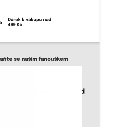
Dárek k nákupu nad
499 Kč
taňte se naším fanouškem
sme důvěryhodný obchod