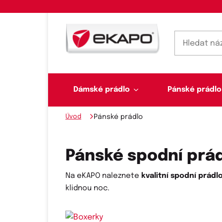
Dámské prádlo
Pánské prádlo
Úvod
Pánské prádlo
Dámské prádlo
Pánské prádlo
Plavky
Ponožky, punčochy
Šály, šátky
Pánské spodní prá
Na eKAPO naleznete
kvalitní spodní prádl
klidnou noc.
Novinky na skladě
Dvoudílné plavky
Klasické šátky
Podprsenky
Ponožky
Boxerky