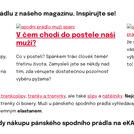
ádlu z našeho magazínu. Inspirujte se!
V čem chodí do postele naši
prá
muži?
že 
vá
py,
Co v posteli? Spánkem tráví člověk téměř
výb
třetinu života. Zamysleli jste se někdy nad
to!
 na
tím, zda věnujete dostatečnou pozornost
výběru pyžama?
 trenkoslipy
,
trenky a trenýrky
, ale také
slipy
a
nátělníky
.
Nej
trenky či boxery. Muži u pánského spodního prádla vyhledáv
íjemným
elastanem
.
dy nákupu pánského spodního prádla na eKA