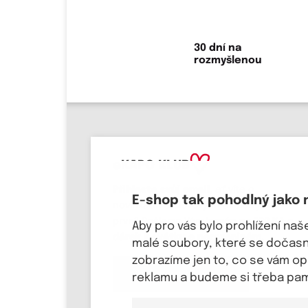
30 dní na
rozmyšlenou
eKAPO KLUB
Přihlaste svůj email
, ať víte o
E-shop tak pohodlný jako 
novinkách a slevových akcích jako
první! Pošleme Vám
kupón na 100 Kč a
Aby pro vás bylo prohlížení na
dárek k svátku a narozeninám.
malé soubory, které se dočasně
zobrazíme jen to, co se vám o
Chci se přihlásit
reklamu a budeme si třeba pama