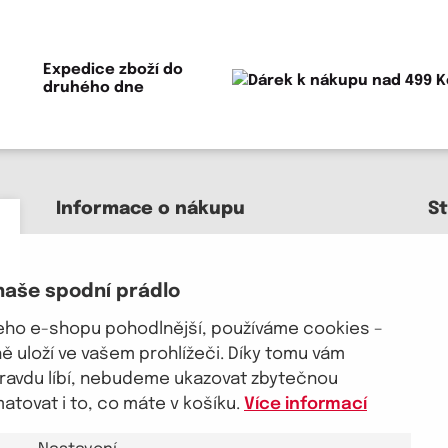
Expedice zboží do
druhého dne
Informace o nákupu
S
Kontakt a pomoc
O nás
naše spodní prádlo
Kariéra
J
Doprava, platba
šeho e-shopu pohodlnější, používáme cookies –
Velkoobchod
 uloží ve vašem prohlížeči. Díky tomu vám
Vrácení zboží, reklamace
pravdu líbí, nebudeme ukazovat zbytečnou
Obchodní podmínky
tovat i to, co máte v košíku.
Více informací
Průvodce spokojené ženy