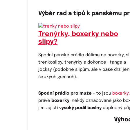
Výběr rad a tipů k pánskému pr
Trenýrky, boxerky nebo
slipy?
Spodní pánské prádlo dělíme na boxerky, sli
trenkoslipy, trenýrky a dokonce i tanga a
jocksy (podobné slipům, ale v pase drží jen
širokých gumách).
Spodní prádlo pro muže
- to jsou
boxerky,
právě
boxerky
, někdy označované jako box
jim zajistí
vysoký podíl bavlny
doplněný př
Výho