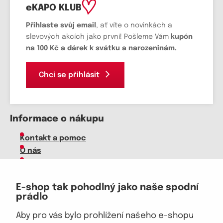
eKAPO KLUB
Přihlaste svůj email
, ať víte o novinkách a
slevových akcích jako první! Pošleme Vám
kupón
na 100 Kč a dárek k svátku a narozeninám.
Chci se přihlásit
Informace o nákupu
Kontakt a pomoc
O nás
Kariéra
Doprava, platba
E-shop tak pohodlný jako naše spodní
Velkoobchod
prádlo
Vrácení zboží, reklamace
Obchodní podmínky
Aby pro vás bylo prohlížení našeho e-shopu