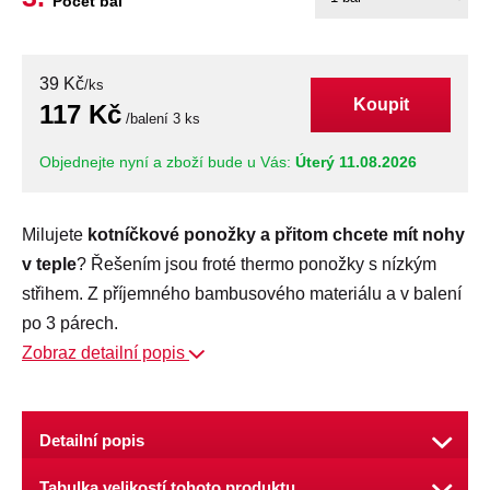
Počet bal
39 Kč
/ks
Koupit
117 Kč
/balení 3 ks
Objednejte nyní a zboží bude u Vás:
Úterý 11.08.2026
Milujete
kotníčkové ponožky a přitom chcete mít nohy
v teple
? Řešením jsou froté thermo ponožky s nízkým
střihem. Z příjemného bambusového materiálu a v balení
po 3 párech.
Zobraz detailní popis
Detailní popis
Pánské ponožky s themo úpravou
Tabulka velikostí tohoto produktu