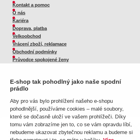
Kontakt a pomoc
O nás
Kariéra
Doprava, platba
Velkoobchod
Vrácení zboží, reklamace
Obchodní podmínky
Průvodce spokojené ženy
Staňte se naším fanouškem
E-shop tak pohodlný jako naše spodní
prádlo
Aby pro vás bylo prohlížení našeho e-shopu
pohodlnější, používáme cookies – malé soubory,
Jsme důvěryhodný obchod
které se dočasně uloží ve vašem prohlížeči. Díky
eKAPO KLUB
tomu vám zobrazíme jen to, co se vám opravdu líbí,
Sleva 100 Kč na první nákup
nad 1000 Kč
nebudeme ukazovat zbytečnou reklamu a budeme si