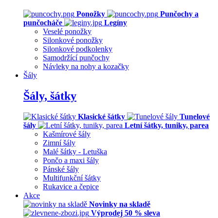
Ponožky
Punčochy a
punčocháče
Legíny
Veselé ponožky
Silonkové ponožky
Silonkové podkolenky
Samodržící punčochy
Návleky na nohy a kozačky
Šály
Šály, šátky
Klasické šátky
Tunelové
šály
Letní šátky, tuniky, parea
Kašmírové šály
Zimní šály
Malé šátky - Letuška
Pončo a maxi šály
Pánské šály
Multifunkční šátky
Rukavice a čepice
Akce
Novinky na skladě
Výprodej 50 % sleva