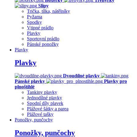
Boxerky
Trenýrky
Slipy
Trička, tílka, nátělníky
Pyžama
Spodky
Vtipné prádlo
Plavky
Sportovní prádlo
Pánské ponožky
Plavky
Plavky
Dvoudílné plavky
Pánské plavky
Plavky pro
plnoštíhlé
Tankiny plavky
Jednodílné plavky
Spodní díly plavek
Plážové šátky a parea
Plážové tašky
Ponožky, punčochy
Ponožky, punčochy