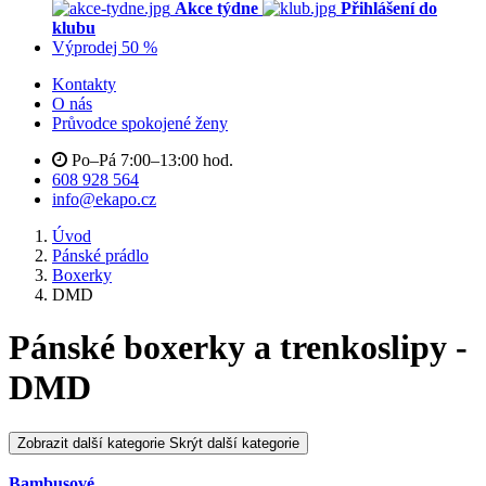
Akce týdne
Přihlášení do
klubu
Výprodej 50 %
Kontakty
O nás
Průvodce spokojené ženy
Po–Pá 7:00–13:00 hod.
608 928 564
info@ekapo.cz
Úvod
Pánské prádlo
Boxerky
DMD
Pánské boxerky a trenkoslipy -
DMD
Zobrazit další kategorie
Skrýt další kategorie
Bambusové