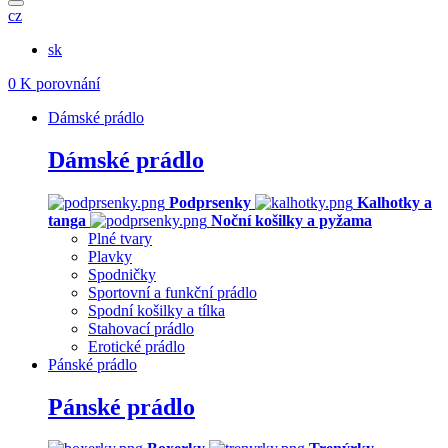
cz
sk
0
K porovnání
Dámské prádlo
Dámské prádlo
Podprsenky
Kalhotky a
tanga
Noční košilky a pyžama
Plné tvary
Plavky
Spodničky
Sportovní a funkční prádlo
Spodní košilky a tílka
Stahovací prádlo
Erotické prádlo
Pánské prádlo
Pánské prádlo