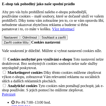
E-shop tak pohodlný jako naše spodní prádlo
Aby pro vás bylo prohlížení našeho e-shopu pohodlnější,
používáme cookies – malé soubory, které se dočasně uloží ve vašem
prohlížeči. Díky tomu vám zobrazíme jen to, co se vám opravdu líbí,
nebudeme ukazovat zbytečnou reklamu a budeme si třeba
pamatovat i to, co máte v košíku.
Více informací
Nastavení
Odmítnout
Souhlasit a zavřít
Cookies nastavení
Zavřít cookie lištu
Vaše soukromí je důležité. Můžete si vybrat nastavení cookies níže.
Cookies nezbytné pro využívání e-shopu
Toto nastavení nelze
deaktivovat. Bez nezbytných cookies souborů nelze naše služby
smysluplně poskytovat.
Marketingové cookies
Díky těmto cookies můžeme zlepšovat
výkon e-shopu, zobrazovat Vám relevantní reklamu na sociálních
sítích a dalších reklamních plochách.
Analytické cookies
Tyto cookies nám pomáhají pochopit, jak e-
shop používáte. S jejich pomocí ho můžeme zlepšovat.
Potvrzuji
Po–Pá 7:00–13:00 hod.