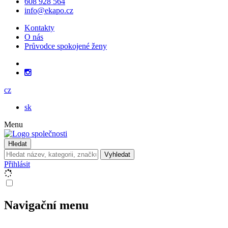
608 928 564
info@ekapo.cz
Kontakty
O nás
Průvodce spokojené ženy
cz
sk
Menu
Hledat
Vyhledat
Přihlásit
Navigační menu