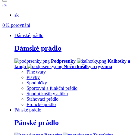
cz
sk
0
K porovnání
Dámské prádlo
Dámské prádlo
Podprsenky
Kalhotky a
tanga
Noční košilky a pyžama
Plné tvary
Plavky
Spodničky
Sportovní a funkční prádlo
Spodní košilky a tílka
Stahovací prádlo
Erotické prádlo
Pánské prádlo
Pánské prádlo