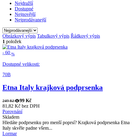
Nejdražší
Dostupné
Nejnovější
Nejprodávanejší
Obrázkový výpis
Tabulkový výpis
Řádkový výpis
1
položek
-
60
%
Dostupné velikosti:
70B
Etna Italy krajková podprsenka
99 Kč
249 Kč
81,82 Kč bez DPH
Porovnání
Skladem
Hledáte podprsenku pro menší poprsí? Krajková podprsenka Etna
Italy skvěle padne všem...
Lormar