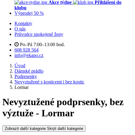
Akce týdne
Přihlášení do
klubu
Výprodej 50 %
Kontakty
O nás
Průvodce spokojené ženy
Po–Pá 7:00–13:00 hod.
608 928 564
info@ekapo.cz
Úvod
Dámské prádlo
Podprsenky
Nevyztužené s kosticemi i bez kostic
Lormar
Nevyztužené podprsenky, bez
výztuže - Lormar
Zobrazit další kategorie
Skrýt další kategorie