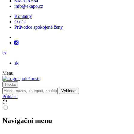
608 928 564
info@ekapo.cz
Kontakty
O nás
Průvodce spokojené ženy
cz
sk
Menu
Hledat
Vyhledat
Přihlásit
Navigační menu