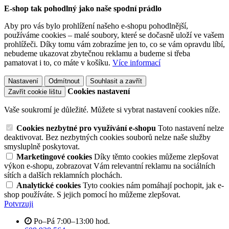
E-shop tak pohodlný jako naše spodní prádlo
Aby pro vás bylo prohlížení našeho e-shopu pohodlnější,
používáme cookies – malé soubory, které se dočasně uloží ve vašem
prohlížeči. Díky tomu vám zobrazíme jen to, co se vám opravdu líbí,
nebudeme ukazovat zbytečnou reklamu a budeme si třeba
pamatovat i to, co máte v košíku.
Více informací
Nastavení
Odmítnout
Souhlasit a zavřít
Cookies nastavení
Zavřít cookie lištu
Vaše soukromí je důležité. Můžete si vybrat nastavení cookies níže.
Cookies nezbytné pro využívání e-shopu
Toto nastavení nelze
deaktivovat. Bez nezbytných cookies souborů nelze naše služby
smysluplně poskytovat.
Marketingové cookies
Díky těmto cookies můžeme zlepšovat
výkon e-shopu, zobrazovat Vám relevantní reklamu na sociálních
sítích a dalších reklamních plochách.
Analytické cookies
Tyto cookies nám pomáhají pochopit, jak e-
shop používáte. S jejich pomocí ho můžeme zlepšovat.
Potvrzuji
Po–Pá 7:00–13:00 hod.