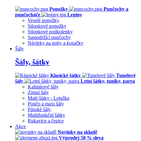
Ponožky
Punčochy a
punčocháče
Legíny
Veselé ponožky
Silonkové ponožky
Silonkové podkolenky
Samodržící punčochy
Návleky na nohy a kozačky
Šály
Šály, šátky
Klasické šátky
Tunelové
šály
Letní šátky, tuniky, parea
Kašmírové šály
Zimní šály
Malé šátky - Letuška
Pončo a maxi šály
Pánské šály
Multifunkční šátky
Rukavice a čepice
Akce
Novinky na skladě
Výprodej 50 % sleva