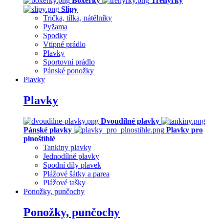
Boxerky
Trenýrky
Slipy
Trička, tílka, nátělníky
Pyžama
Spodky
Vtipné prádlo
Plavky
Sportovní prádlo
Pánské ponožky
Plavky
Plavky
Dvoudílné plavky
Pánské plavky
Plavky pro
plnoštíhlé
Tankiny plavky
Jednodílné plavky
Spodní díly plavek
Plážové šátky a parea
Plážové tašky
Ponožky, punčochy
Ponožky, punčochy